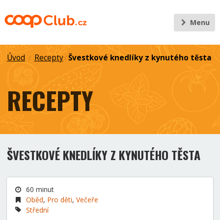
Menu
Úvod
Recepty
Švestkové knedlíky z kynutého těsta
/
/
RECEPTY
ŠVESTKOVÉ KNEDLÍKY Z KYNUTÉHO TĚSTA
60 minut
Oběd
,
Pro děti
,
Večeře
Střední