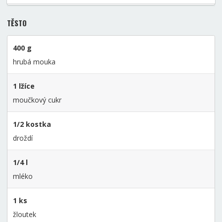
TĚSTO
400 g
hrubá mouka
1 lžíce
moučkový cukr
1/2 kostka
droždí
1/4 l
mléko
1 ks
žloutek