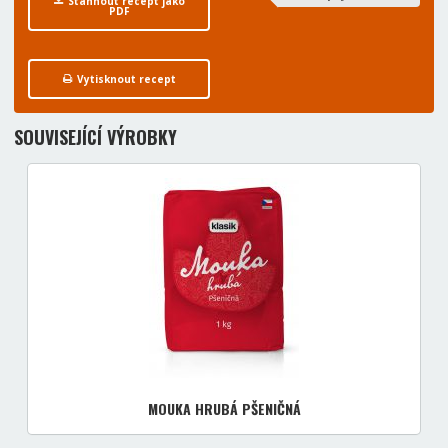
Stáhnout recept jako
PDF
Vytisknout recept
SOUVISEJÍCÍ VÝROBKY
MOUKA HRUBÁ PŠENIČNÁ