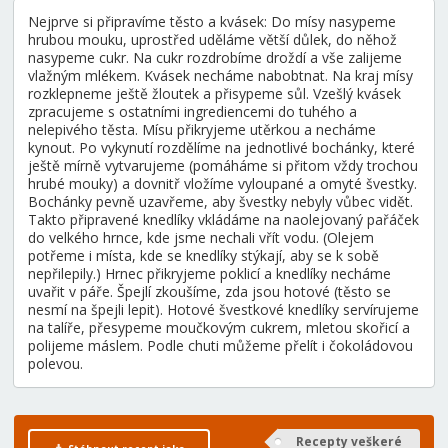
Nejprve si připravíme těsto a kvásek: Do mísy nasypeme
hrubou mouku, uprostřed uděláme větší důlek, do něhož
nasypeme cukr. Na cukr rozdrobíme droždí a vše zalijeme
vlažným mlékem. Kvásek necháme nabobtnat. Na kraj mísy
rozklepneme ještě žloutek a přisypeme sůl. Vzešlý kvásek
zpracujeme s ostatními ingrediencemi do tuhého a
nelepivého těsta. Mísu přikryjeme utěrkou a necháme
kynout. Po vykynutí rozdělíme na jednotlivé bochánky, které
ještě mírně vytvarujeme (pomáháme si přitom vždy trochou
hrubé mouky) a dovnitř vložíme vyloupané a omyté švestky.
Bochánky pevně uzavřeme, aby švestky nebyly vůbec vidět.
Takto připravené knedlíky vkládáme na naolejovaný pařáček
do velkého hrnce, kde jsme nechali vřít vodu. (Olejem
potřeme i místa, kde se knedlíky stýkají, aby se k sobě
nepřilepily.) Hrnec přikryjeme poklicí a knedlíky necháme
uvařit v páře. Špejlí zkoušíme, zda jsou hotové (těsto se
nesmí na špejli lepit). Hotové švestkové knedlíky servírujeme
na talíře, přesypeme moučkovým cukrem, mletou skořicí a
polijeme máslem. Podle chuti můžeme přelít i čokoládovou
polevou.
Recepty veškeré