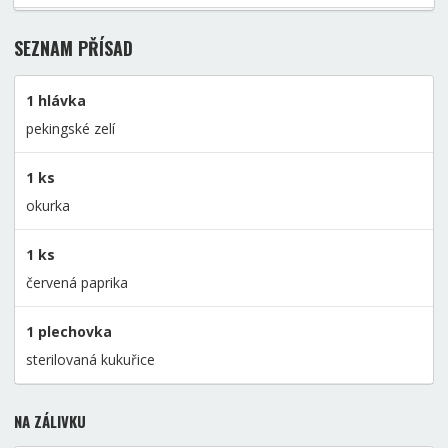
SEZNAM PŘÍSAD
1 hlávka
pekingské zelí
1 ks
okurka
1 ks
červená paprika
1 plechovka
sterilovaná kukuřice
NA ZÁLIVKU