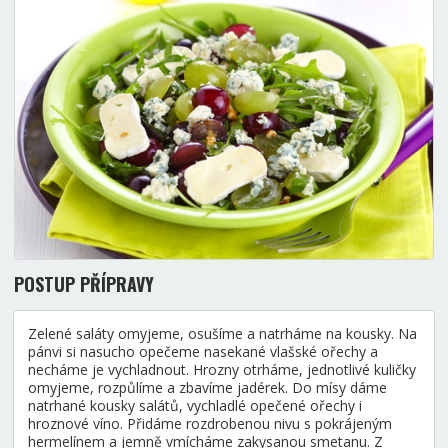
POSTUP PŘÍPRAVY
Zelené saláty omyjeme, osušíme a natrháme na kousky. Na
pánvi si nasucho opečeme nasekané vlašské ořechy a
necháme je vychladnout. Hrozny otrháme, jednotlivé kuličky
omyjeme, rozpůlíme a zbavíme jadérek. Do mísy dáme
natrhané kousky salátů, vychladlé opečené ořechy i
hroznové víno. Přidáme rozdrobenou nivu s pokrájeným
hermelínem a jemně vmícháme zakysanou smetanu. Z