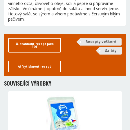
vinného octa, olivového oleje, soli a pepře si připravíme
zálivku. Vmícháme ji opatrně do salátu a ihned servírujeme.
Hotový salát se sýrem a vínem podáváme s čerstvým bílým
pečivem.
Recepty veškeré
Stáhnout recept jako
PDF
Saláty
Vytisknout recept
SOUVISEJÍCÍ VÝROBKY