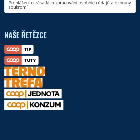
Prohlášení o zásadách zpracování osobních údajů a ochrany
soukromí
NAŠE ŘETĚZCE