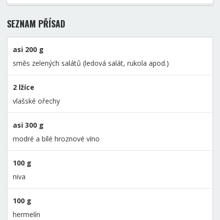
SEZNAM PŘÍSAD
asi 200 g
směs zelených salátů (ledová salát, rukola apod.)
2 lžíce
vlašské ořechy
asi 300 g
modré a bílé hroznové víno
100 g
niva
100 g
hermelín