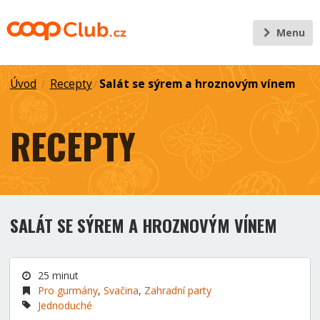
Menu
Úvod
Recepty
Salát se sýrem a hroznovým vínem
/
/
RECEPTY
SALÁT SE SÝREM A HROZNOVÝM VÍNEM
25 minut
Pro gurmány
,
Svačina
,
Zahradní party
Jednoduché