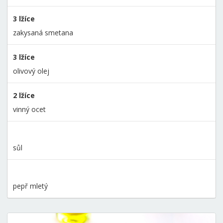
3 lžíce
zakysaná smetana
3 lžíce
olivový olej
2 lžíce
vinný ocet
sůl
pepř mletý