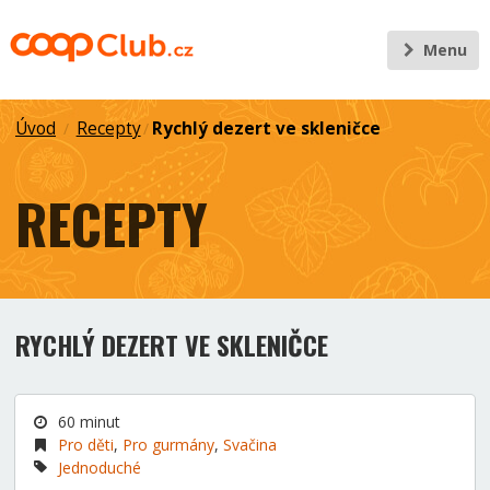
Menu
Úvod
Recepty
Rychlý dezert ve skleničce
/
/
RECEPTY
RYCHLÝ DEZERT VE SKLENIČCE
60 minut
Pro děti
,
Pro gurmány
,
Svačina
Jednoduché