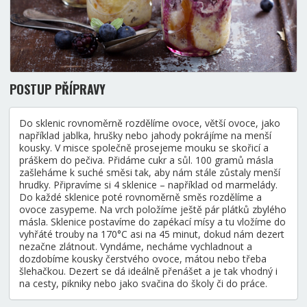
POSTUP PŘÍPRAVY
Do sklenic rovnoměrně rozdělíme ovoce, větší ovoce, jako
například jablka, hrušky nebo jahody pokrájíme na menší
kousky. V misce společně prosejeme mouku se skořicí a
práškem do pečiva. Přidáme cukr a sůl. 100 gramů másla
zašleháme k suché směsi tak, aby nám stále zůstaly menší
hrudky. Připravíme si 4 sklenice – například od marmelády.
Do každé sklenice poté rovnoměrně směs rozdělíme a
ovoce zasypeme. Na vrch položíme ještě pár plátků zbylého
másla. Sklenice postavíme do zapékací mísy a tu vložíme do
vyhřáté trouby na 170°C asi na 45 minut, dokud nám dezert
nezačne zlátnout. Vyndáme, necháme vychladnout a
dozdobíme kousky čerstvého ovoce, mátou nebo třeba
šlehačkou. Dezert se dá ideálně přenášet a je tak vhodný i
na cesty, pikniky nebo jako svačina do školy či do práce.