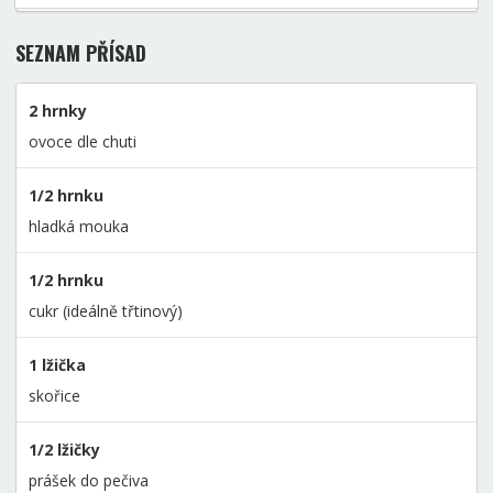
SEZNAM PŘÍSAD
2 hrnky
ovoce dle chuti
1/2 hrnku
hladká mouka
1/2 hrnku
cukr (ideálně třtinový)
1 lžička
skořice
1/2 lžičky
prášek do pečiva