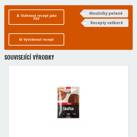
Moučníky pečené
Stáhnout recept jako
PDF
Recepty veškeré
Vytisknout recept
SOUVISEJÍCÍ VÝROBKY