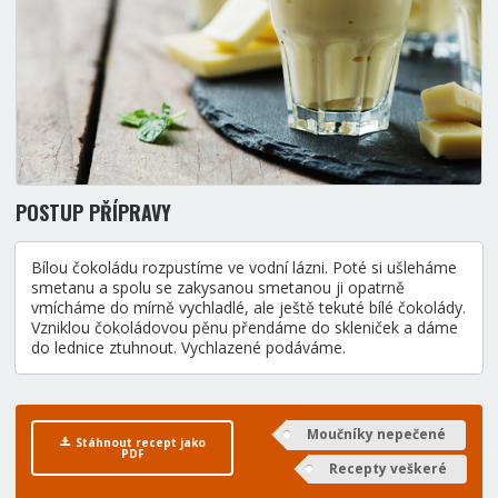
POSTUP PŘÍPRAVY
Bílou čokoládu rozpustíme ve vodní lázni. Poté si ušleháme
smetanu a spolu se zakysanou smetanou ji opatrně
vmícháme do mírně vychladlé, ale ještě tekuté bílé čokolády.
Vzniklou čokoládovou pěnu přendáme do skleniček a dáme
do lednice ztuhnout. Vychlazené podáváme.
Moučníky nepečené
Stáhnout recept jako
PDF
Recepty veškeré