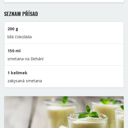
SEZNAM PŘÍSAD
200 g
bílá čokoláda
150 ml
smetana na šlehání
1 kelímek
zakysaná smetana