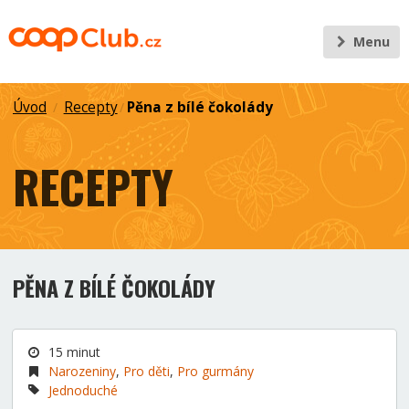
Menu
Úvod
Recepty
Pěna z bílé čokolády
/
/
RECEPTY
PĚNA Z BÍLÉ ČOKOLÁDY
15 minut
Narozeniny
,
Pro děti
,
Pro gurmány
Jednoduché