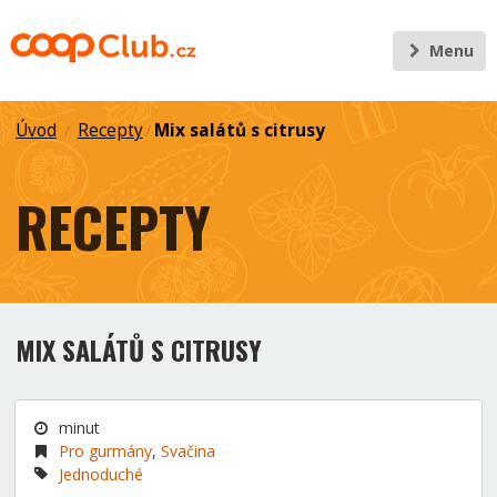
Menu
Úvod
Recepty
Mix salátů s citrusy
/
/
RECEPTY
MIX SALÁTŮ S CITRUSY
minut
Pro gurmány
,
Svačina
Jednoduché