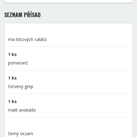
SEZNAM PŘÍSAD
mix listových salátů
1 ks
pomeranč
1 ks
červený grep
1 ks
malé avokádo
černý sezam