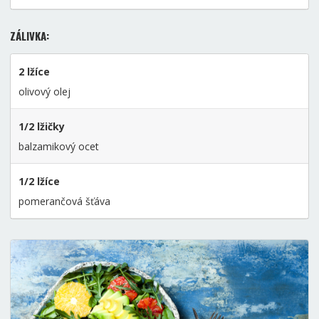
ZÁLIVKA:
2 lžíce
olivový olej
1/2 lžičky
balzamikový ocet
1/2 lžíce
pomerančová šťáva