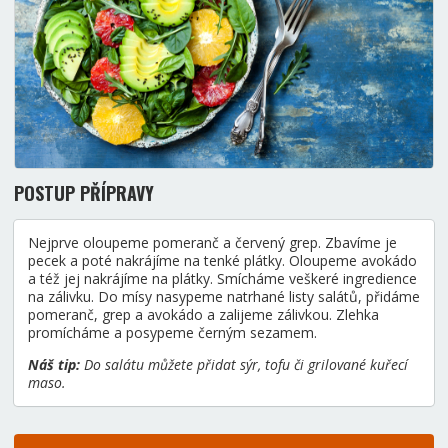
POSTUP PŘÍPRAVY
Nejprve oloupeme pomeranč a červený grep. Zbavíme je
pecek a poté nakrájíme na tenké plátky. Oloupeme avokádo
a též jej nakrájíme na plátky. Smícháme veškeré ingredience
na zálivku. Do mísy nasypeme natrhané listy salátů, přidáme
pomeranč, grep a avokádo a zalijeme zálivkou. Zlehka
promícháme a posypeme černým sezamem.
Náš tip:
Do salátu můžete přidat sýr, tofu či grilované kuřecí
maso.