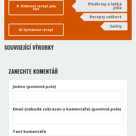
Předkrmy a lehká
Stáhnout recept jako
jídla
PDF
Recepty veškeré
Saláty
Vytisknout recept
SOUVISEJÍCÍ VÝROBKY
ZANECHTE KOMENTÁŘ
Jméno (povinné pole)
Email (nebude zobrazen u komentáře) (povinné pole)
Text komentáře