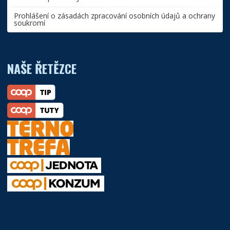
Prohlášení o zásadách zpracování osobních údajů a ochrany
soukromí
NAŠE ŘETĚZCE