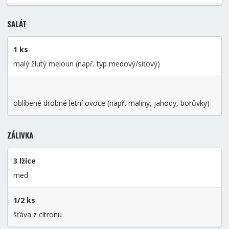
SALÁT
1 ks
malý žlutý meloun (např. typ medový/síťový)
oblíbené drobné letní ovoce (např. maliny, jahody, borůvky)
ZÁLIVKA
3 lžíce
med
1/2 ks
šťáva z citronu