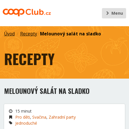
Menu
Úvod
Recepty
Melounový salát na sladko
/
/
RECEPTY
MELOUNOVÝ SALÁT NA SLADKO
15 minut
Pro děti
,
Svačina
,
Zahradní party
Jednoduché