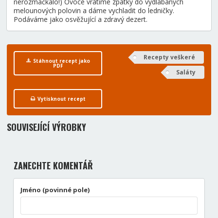
nerozmačkalo!) Ovoce vrátíme zpátky do vydlabaných
melounových polovin a dáme vychladit do ledničky.
Podáváme jako osvěžující a zdravý dezert.
Recepty veškeré
Stáhnout recept jako
PDF
Saláty
Vytisknout recept
SOUVISEJÍCÍ VÝROBKY
ZANECHTE KOMENTÁŘ
Jméno (povinné pole)