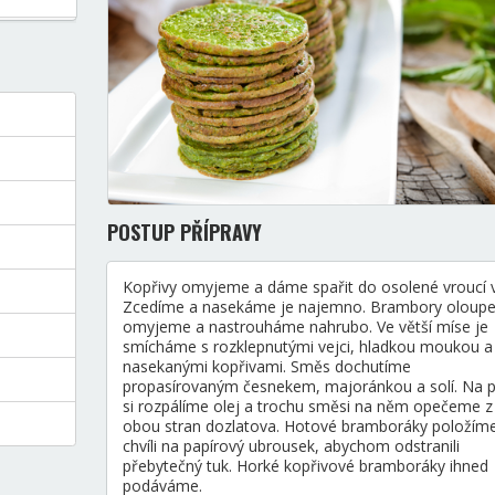
POSTUP PŘÍPRAVY
Kopřivy omyjeme a dáme spařit do osolené vroucí 
Zcedíme a nasekáme je najemno. Brambory oloup
omyjeme a nastrouháme nahrubo. Ve větší míse je
smícháme s rozklepnutými vejci, hladkou moukou a
nasekanými kopřivami. Směs dochutíme
propasírovaným česnekem, majoránkou a solí. Na p
si rozpálíme olej a trochu směsi na něm opečeme z
obou stran dozlatova. Hotové bramboráky položím
chvíli na papírový ubrousek, abychom odstranili
přebytečný tuk. Horké kopřivové bramboráky ihned
podáváme.