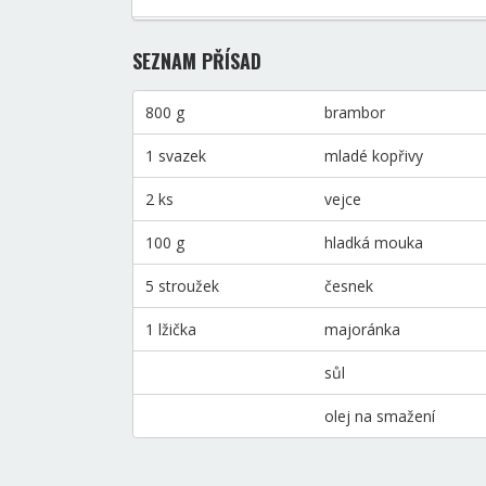
SEZNAM PŘÍSAD
800 g
brambor
1 svazek
mladé kopřivy
2 ks
vejce
100 g
hladká mouka
5 stroužek
česnek
1 lžička
majoránka
sůl
olej na smažení