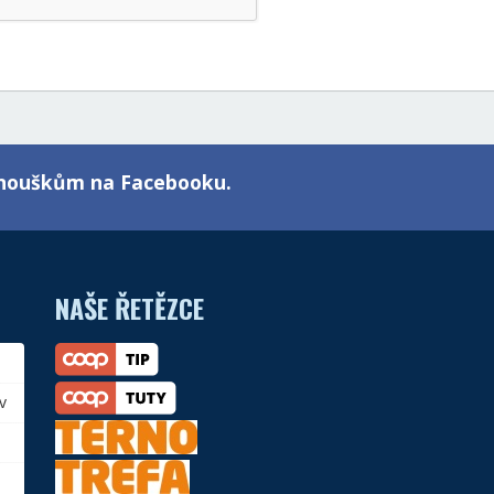
fanouškům na Facebooku.
NAŠE ŘETĚZCE
v