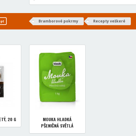
Bramborové pokrmy
Recepty veškeré
ept
TÝ, 20 G
MOUKA HLADKÁ
PŠENIČNÁ SVĚTLÁ