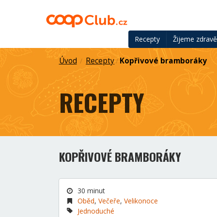
Recepty
Žijeme zdrav
Úvod
Recepty
Kopřivové bramboráky
/
/
RECEPTY
KOPŘIVOVÉ BRAMBORÁKY
30 minut
Oběd
,
Večeře
,
Velikonoce
Jednoduché