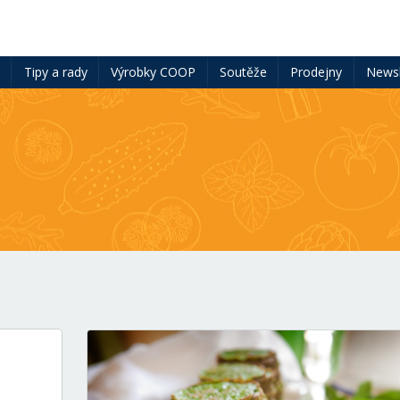
ě
Tipy a rady
Výrobky COOP
Soutěže
Prodejny
Newsl