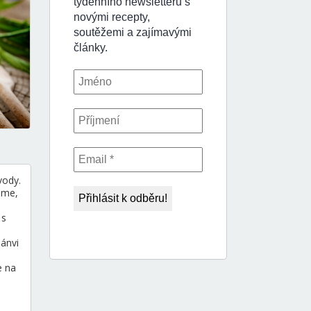
vody.
eme,
 s
ánvi
e na