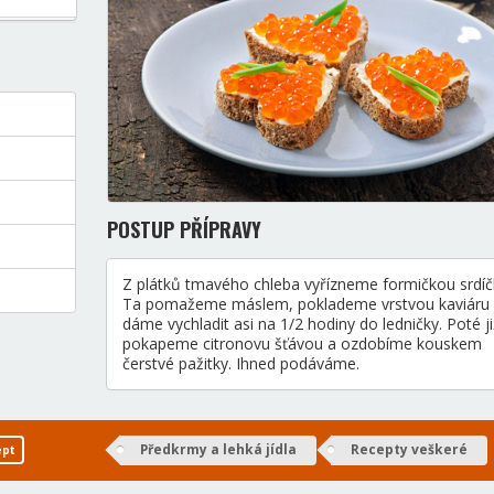
POSTUP PŘÍPRAVY
Z plátků tmavého chleba vyřízneme formičkou srdíč
Ta pomažeme máslem, poklademe vrstvou kaviáru
dáme vychladit asi na 1/2 hodiny do ledničky. Poté ji
pokapeme citronovu šťávou a ozdobíme kouskem
čerstvé pažitky. Ihned podáváme.
Předkrmy a lehká jídla
Recepty veškeré
ept