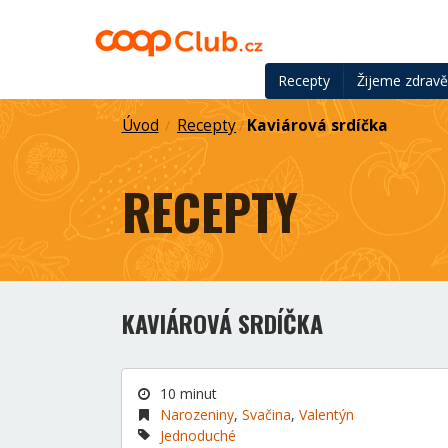
Recepty
Žijeme zdrav
Úvod
Recepty
Kaviárová srdíčka
/
/
RECEPTY
KAVIÁROVÁ SRDÍČKA
10 minut
Narozeniny
,
Svačina
,
Valentýn
Jednoduché