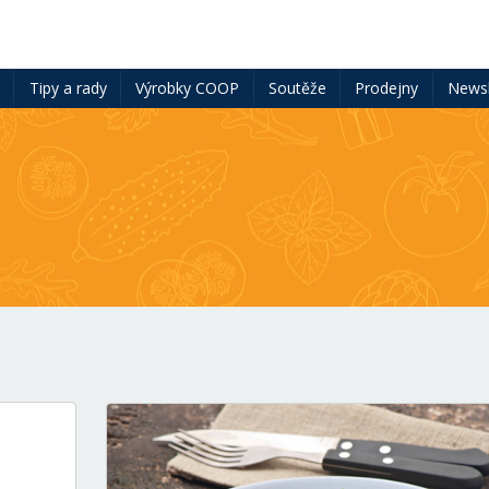
ě
Tipy a rady
Výrobky COOP
Soutěže
Prodejny
Newsl