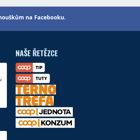
fanouškům na Facebooku.
NAŠE ŘETĚZCE
v