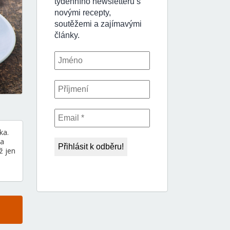
ka.
 a
ž jen