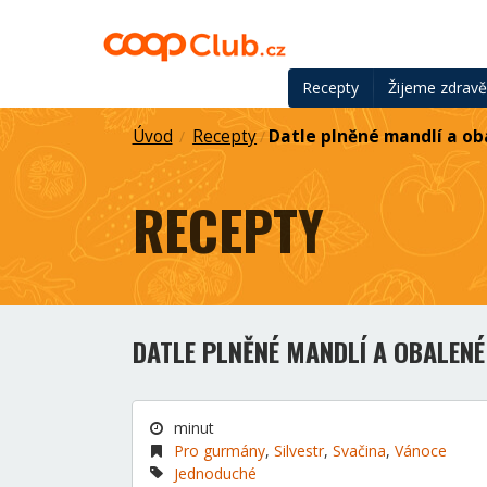
Recepty
Žijeme zdrav
Úvod
Recepty
Datle plněné mandlí a ob
/
/
RECEPTY
DATLE PLNĚNÉ MANDLÍ A OBALEN
minut
Pro gurmány
,
Silvestr
,
Svačina
,
Vánoce
Jednoduché