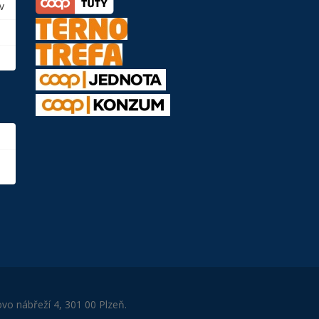
v
ovo nábřeží 4, 301 00 Plzeň.