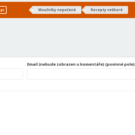
Moučníky nepečené
Recepty veškeré
ept
Email (nebude zobrazen u komentáře) (povinné pole)