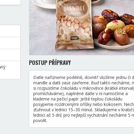
POSTUP PŘÍPRAVY
aný
Datle nařízneme podélně, dovnitř vložíme jednu či 
mandle a datli zase zavřeme. Buď takto necháme, 
si rozpustíme čokoládu v mikrovlnce (krátké interval
promícháváme), naplněné datle v ní namočíme a
klademe na pečicí papír. Ještě teplou čokoládu
posypeme rozdrcenými oříšky nebo kokosem. Nec
ztuhnout v lednici 15–30 minut. Skladujeme v krabič
lednici až 5 dní; pro nejlepší vychutnání necháme 5 
povolit.