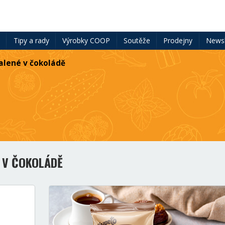
ě
Tipy a rady
Výrobky COOP
Soutěže
Prodejny
Newsl
alené v čokoládě
É V ČOKOLÁDĚ