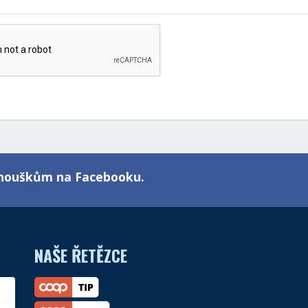
fanouškům na Facebooku.
NAŠE ŘETĚZCE