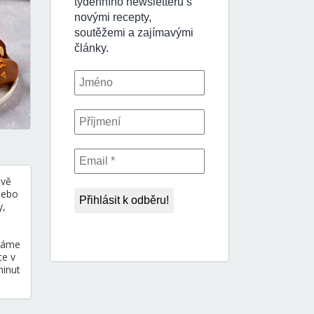
dvě
nebo
y,
háme
ce v
minut