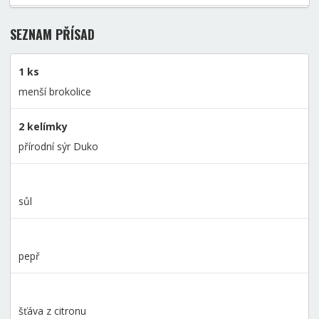
SEZNAM PŘÍSAD
1 ks
menší brokolice
2 kelímky
přírodní sýr Duko
sůl
pepř
šťáva z citronu