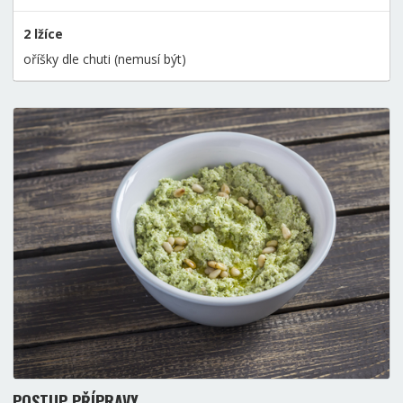
2 lžíce
oříšky dle chuti (nemusí být)
POSTUP PŘÍPRAVY