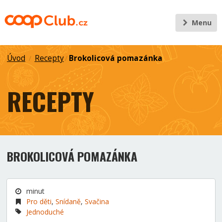
Menu
Úvod
Recepty
Brokolicová pomazánka
/
/
RECEPTY
BROKOLICOVÁ POMAZÁNKA
minut
Pro děti
,
Snídaně
,
Svačina
Jednoduché