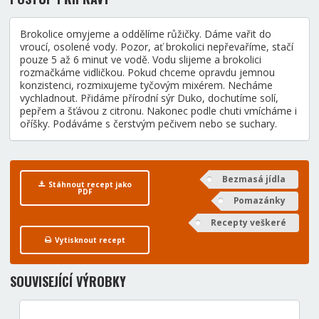
Brokolice omyjeme a oddělíme růžičky. Dáme vařit do
vroucí, osolené vody. Pozor, ať brokolici nepřevaříme, stačí
pouze 5 až 6 minut ve vodě. Vodu slijeme a brokolici
rozmačkáme vidličkou. Pokud chceme opravdu jemnou
konzistenci, rozmixujeme tyčovým mixérem. Necháme
vychladnout. Přidáme přírodní sýr Duko, dochutíme solí,
pepřem a šťávou z citronu. Nakonec podle chuti vmícháme i
oříšky. Podáváme s čerstvým pečivem nebo se suchary.
Bezmasá jídla
Stáhnout recept jako
PDF
Pomazánky
Recepty veškeré
Vytisknout recept
SOUVISEJÍCÍ VÝROBKY