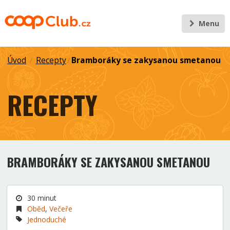
Menu
Úvod
Recepty
Bramboráky se zakysanou smetanou
/
/
RECEPTY
BRAMBORÁKY SE ZAKYSANOU SMETANOU
30 minut
Oběd
,
Večeře
Jednoduché