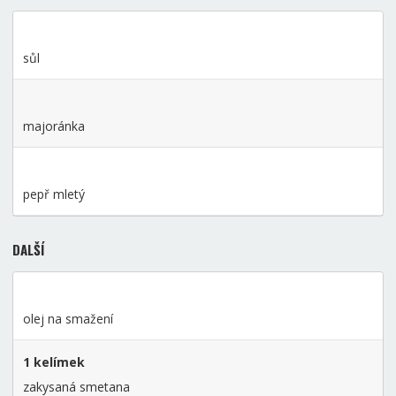
sůl
majoránka
pepř mletý
DALŠÍ
olej na smažení
1 kelímek
zakysaná smetana