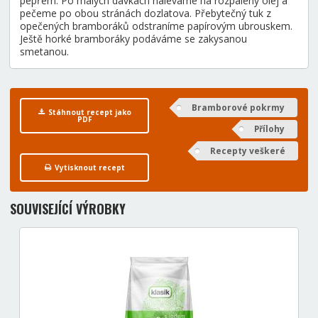
pepřem. Po malých dávkách naléváme na rozpálený olej a
pečeme po obou stránách dozlatova. Přebytečný tuk z
opečených bramboráků odstraníme papírovým ubrouskem.
Ještě horké bramboráky podáváme se zakysanou
smetanou.
Bramborové pokrmy
Stáhnout recept jako
PDF
Přílohy
Recepty veškeré
Vytisknout recept
SOUVISEJÍCÍ VÝROBKY