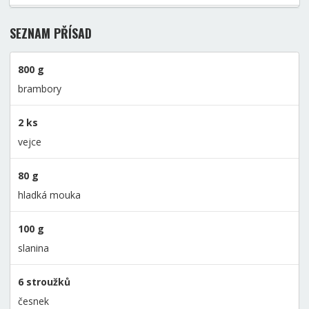
SEZNAM PŘÍSAD
800 g
brambory
2 ks
vejce
80 g
hladká mouka
100 g
slanina
6 stroužků
česnek