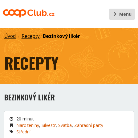
Menu
Úvod
Recepty
Bezinkový likér
/
/
RECEPTY
BEZINKOVÝ LIKÉR
20 minut
Narozeniny
,
Silvestr
,
Svatba
,
Zahradní party
Střední