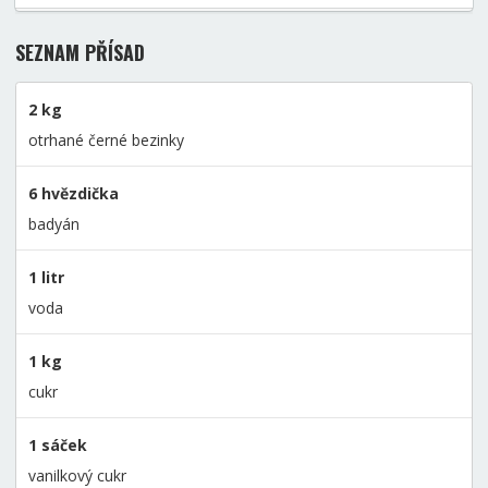
SEZNAM PŘÍSAD
2 kg
otrhané černé bezinky
6 hvězdička
badyán
1 litr
voda
1 kg
cukr
1 sáček
vanilkový cukr