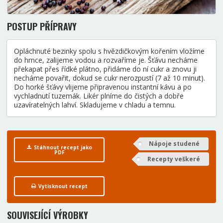
POSTUP PŘÍPRAVY
Opláchnuté bezinky spolu s hvězdičkovým kořením vložíme
do hrnce, zalijeme vodou a rozvaříme je. Šťávu necháme
překapat přes řídké plátno, přidáme do ní cukr a znovu ji
necháme povařit, dokud se cukr nerozpustí (7 až 10 minut).
Do horké šťávy vlijeme připravenou instantní kávu a po
vychladnutí tuzemák. Likér plníme do čistých a dobře
uzavíratelných lahví. Skladujeme v chladu a temnu.
Nápoje studené
Stáhnout recept jako
PDF
Recepty veškeré
Vytisknout recept
SOUVISEJÍCÍ VÝROBKY