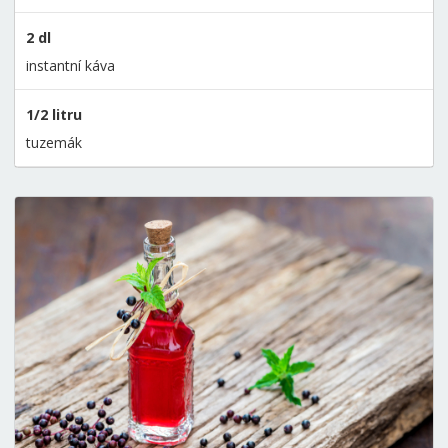
2 dl
instantní káva
1/2 litru
tuzemák