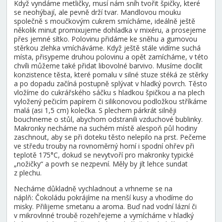
Když vyndáme metličky, musí nám sníh tvořit špičky, které
se neohýbají, ale pevně drží tvar. Mandlovou mouku
společně s moučkovým cukrem smícháme, ideálně ještě
několik minut promixujeme dohladka v mixéru, a prosejeme
přes jemné sítko. Polovinu přidáme ke sněhu a gumovou
stěrkou zlehka vmícháváme. Když ještě stále vidíme suchá
místa, přisypeme druhou polovinu a opět zamícháme, v této
chvíli můžeme také přidat libovolné barvivo. Musíme docílit
konzistence těsta, které pomalu v silné stuze stéká ze stěrky
a po dopadu začíná postupně splývat v hladký povrch. Těsto
vložíme do cukrářského sáčku s hladkou špičkou a na plech
vyložený pečicím papírem či silikonovou podložkou stříkáme
malá (asi 1,5 cm) kolečka. S plechem párkrát silněji
bouchneme o stůl, abychom odstranili vzduchové bublinky.
Makronky necháme na suchém místě alespoň půl hodiny
zaschnout, aby se při doteku těsto nelepilo na prst. Pečeme
ve středu trouby na rovnoměrný horní i spodní ohřev při
teplotě 175°C, dokud se nevytvoří pro makronky typické
„nožičky“ a povrh se nezpevní. Měly by jít lehce sundat
z plechu.
Necháme důkladně vychladnout a vrhneme se na
náplň: Čokoládu pokrájíme na menší kusy a vhodíme do
misky. Přilijeme smetanu a aroma. Buď nad vodní lázní či
v mikrovlnné troubě rozehřejeme a vymícháme v hladký