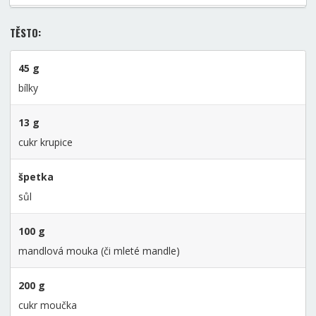
TĚSTO:
45 g
bílky
13 g
cukr krupice
špetka
sůl
100 g
mandlová mouka (či mleté mandle)
200 g
cukr moučka