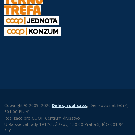
Copyright © 2009–2026
Delex, spol s.r.o.
, Denisovo nábřeží 4,
301 00 Plzeň.
Realizace pro COOP Centrum družstvo
U Rajské zahrady 1912/3, Žižkov, 130 00 Praha 3, IČO 601 94
910