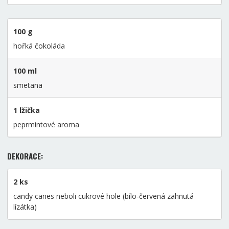
100 g
hořká čokoláda
100 ml
smetana
1 lžička
peprmintové aroma
DEKORACE:
2 ks
candy canes neboli cukrové hole (bílo-červená zahnutá
lízátka)