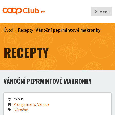
Menu
Úvod
Recepty
Vánoční peprmintové makronky
/
/
RECEPTY
VÁNOČNÍ PEPRMINTOVÉ MAKRONKY
minut
Pro gurmány
,
Vánoce
Náročné