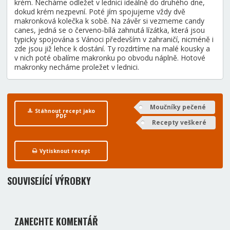
krém. Necháme odležet v lednici ideálně do druhého dne,
dokud krém nezpevní. Poté jím spojujeme vždy dvě
makronková kolečka k sobě. Na závěr si vezmeme candy
canes, jedná se o červeno-bílá zahnutá lízátka, která jsou
typicky spojována s Vánoci především v zahraničí, nicméně i
zde jsou již lehce k dostání. Ty rozdrtíme na malé kousky a
v nich poté obalíme makronku po obvodu náplně. Hotové
makronky necháme proležet v lednici.
Moučníky pečené
Stáhnout recept jako
PDF
Recepty veškeré
Vytisknout recept
SOUVISEJÍCÍ VÝROBKY
ZANECHTE KOMENTÁŘ