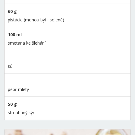
60 g
pistácie (mohou být i solené)
100 ml
smetana ke šlehání
sůl
pepř mletý
50 g
strouhaný sýr