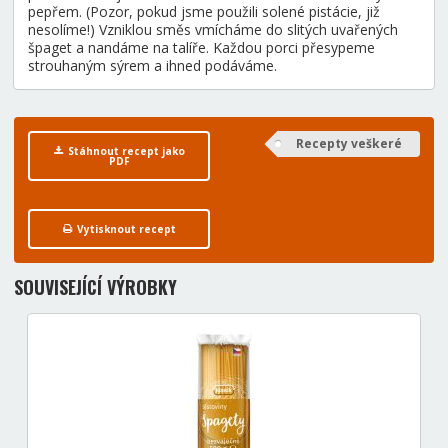
pepřem. (Pozor, pokud jsme použili solené pistácie, již
nesolíme!) Vzniklou směs vmícháme do slitých uvařených
špaget a nandáme na talíře. Každou porci přesypeme
strouhaným sýrem a ihned podáváme.
Recepty veškeré
Stáhnout recept jako
PDF
Vytisknout recept
SOUVISEJÍCÍ VÝROBKY