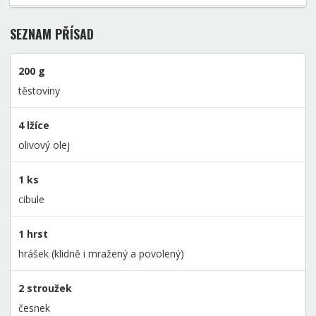
SEZNAM PŘÍSAD
200 g
těstoviny
4 lžíce
olivový olej
1 ks
cibule
1 hrst
hrášek (klidně i mražený a povolený)
2 stroužek
česnek