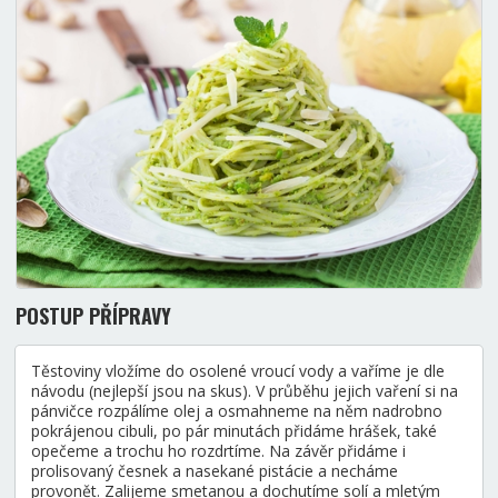
POSTUP PŘÍPRAVY
Těstoviny vložíme do osolené vroucí vody a vaříme je dle
návodu (nejlepší jsou na skus). V průběhu jejich vaření si na
pánvičce rozpálíme olej a osmahneme na něm nadrobno
pokrájenou cibuli, po pár minutách přidáme hrášek, také
opečeme a trochu ho rozdrtíme. Na závěr přidáme i
prolisovaný česnek a nasekané pistácie a necháme
provonět. Zalijeme smetanou a dochutíme solí a mletým