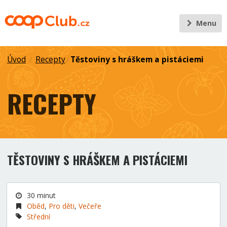
Menu
Úvod
Recepty
Těstoviny s hráškem a pistáciemi
/
/
RECEPTY
TĚSTOVINY S HRÁŠKEM A PISTÁCIEMI
30 minut
Oběd
,
Pro děti
,
Večeře
Střední