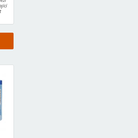
leží
jící
t