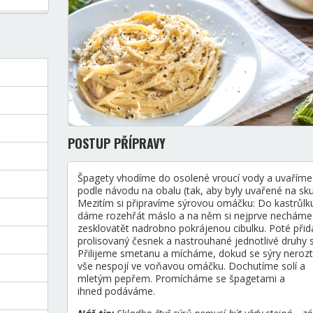
POSTUP PŘÍPRAVY
Špagety vhodíme do osolené vroucí vody a uvaříme
podle návodu na obalu (tak, aby byly uvařené na sku
Mezitím si připravíme sýrovou omáčku: Do kastrůlk
dáme rozehřát máslo a na něm si nejprve necháme
zesklovatět nadrobno pokrájenou cibulku. Poté při
prolisovaný česnek a nastrouhané jednotlivé druhy s
Přilijeme smetanu a mícháme, dokud se sýry nerozt
vše nespojí ve voňavou omáčku. Dochutíme solí a
mletým pepřem. Promícháme se špagetami a
ihned podáváme.