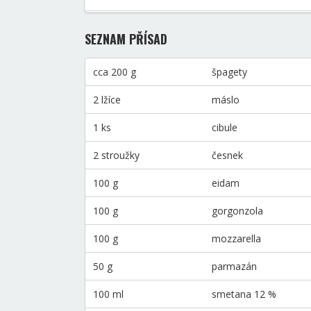
SEZNAM PŘÍSAD
cca 200 g
špagety
2 lžíce
máslo
1 ks
cibule
2 stroužky
česnek
100 g
eidam
100 g
gorgonzola
100 g
mozzarella
50 g
parmazán
100 ml
smetana 12 %