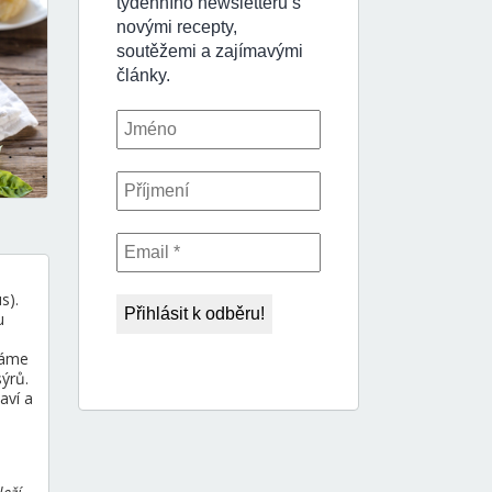
s).
u
dáme
ýrů.
aví a