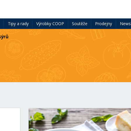
ě
Tipy a rady
Výrobky COOP
Soutěže
Prodejny
Newsl
sýrů