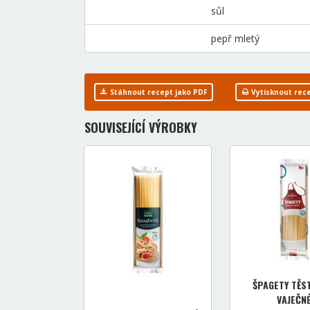
sůl
pepř mletý
Stáhnout recept jako PDF
Vytisknout rec
SOUVISEJÍCÍ VÝROBKY
ŠPAGETY TĚS
VAJEČN