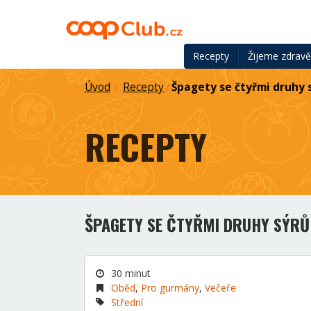
Recepty
Žijeme zdrav
Úvod
Recepty
Špagety se čtyřmi druhy 
/
/
RECEPTY
ŠPAGETY SE ČTYŘMI DRUHY SÝRŮ
30 minut
Oběd
,
Pro gurmány
,
Večeře
Střední