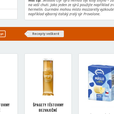
Náš tip:
Skladba čtyř sýrů nemusí být vždy stejná – zá
na vaší chuti. Jako jeden ze sýrů použijte například zra
hermelín. Gurmáni mohou místo mozzarelly vyzkouše
například výborný italský zralý sýr Provolone.
Recepty veškeré
ept
TOVINY
ŠPAGETY TĚSTOVINY
É
BEZVAJEČNÉ