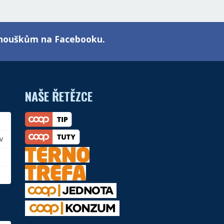
fanouškům na Facebooku.
NAŠE ŘETĚZCE
v