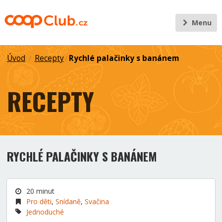
Menu
Úvod
Recepty
Rychlé palačinky s banánem
/
/
RECEPTY
RYCHLÉ PALAČINKY S BANÁNEM
20 minut
Pro děti
,
Snídaně
,
Svačina
Jednoduché