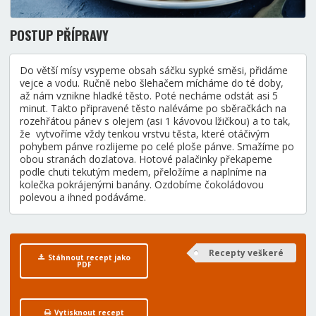
POSTUP PŘÍPRAVY
Do větší mísy vsypeme obsah sáčku sypké směsi, přidáme
vejce a vodu. Ručně nebo šlehačem mícháme do té doby,
až nám vznikne hladké těsto. Poté necháme odstát asi 5
minut. Takto připravené těsto naléváme po sběračkách na
rozehřátou pánev s olejem (asi 1 kávovou lžičkou) a to tak,
že vytvoříme vždy tenkou vrstvu těsta, které otáčivým
pohybem pánve rozlijeme po celé ploše pánve. Smažíme po
obou stranách dozlatova. Hotové palačinky překapeme
podle chuti tekutým medem, přeložíme a naplníme na
kolečka pokrájenými banány. Ozdobíme čokoládovou
polevou a ihned podáváme.
Recepty veškeré
Stáhnout recept jako
PDF
Vytisknout recept