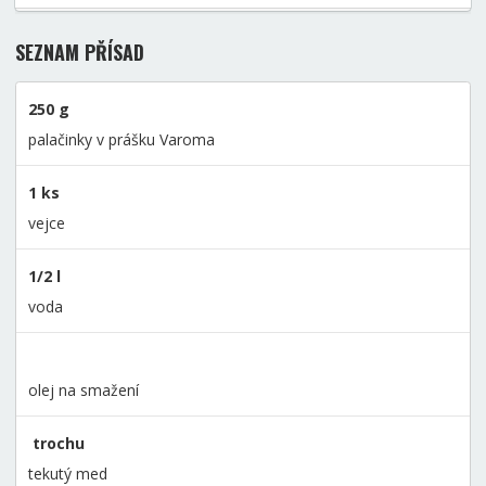
SEZNAM PŘÍSAD
250 g
palačinky v prášku Varoma
1 ks
vejce
1/2 l
voda
olej na smažení
trochu
tekutý med