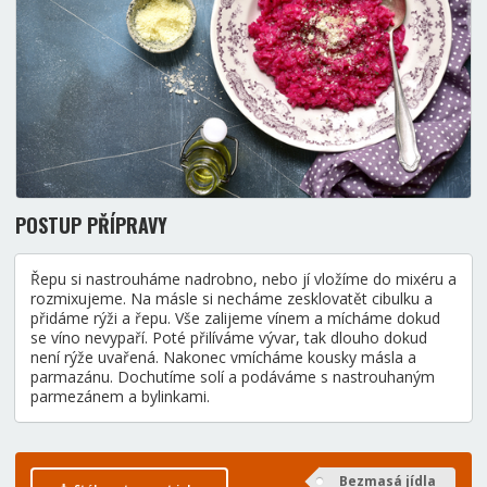
POSTUP PŘÍPRAVY
Řepu si nastrouháme nadrobno, nebo jí vložíme do mixéru a
rozmixujeme. Na másle si necháme zesklovatět cibulku a
přidáme rýži a řepu. Vše zalijeme vínem a mícháme dokud
se víno nevypaří. Poté přilíváme vývar, tak dlouho dokud
není rýže uvařená. Nakonec vmícháme kousky másla a
parmazánu. Dochutíme solí a podáváme s nastrouhaným
parmezánem a bylinkami.
Bezmasá jídla