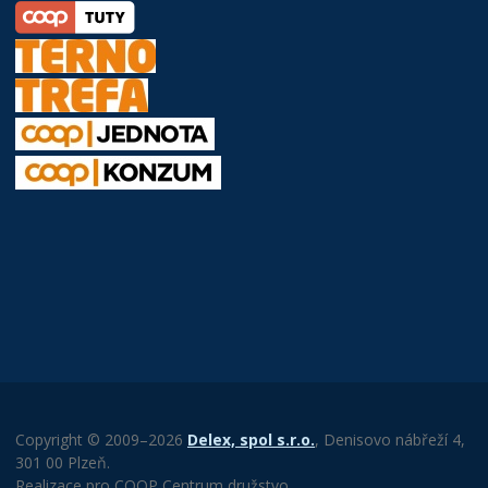
Copyright © 2009–2026
Delex, spol s.r.o.
, Denisovo nábřeží 4,
301 00 Plzeň.
Realizace pro COOP Centrum družstvo