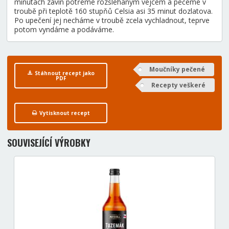
minutách závin potřeme rozšlehaným vejcem a pečeme v
troubě při teplotě 160 stupňů Celsia asi 35 minut dozlatova.
Po upečení jej necháme v troubě zcela vychladnout, teprve
potom vyndáme a podáváme.
Moučníky pečené
Stáhnout recept jako
PDF
Recepty veškeré
Vytisknout recept
SOUVISEJÍCÍ VÝROBKY