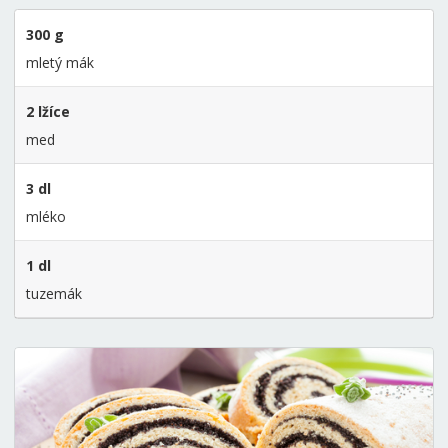
300 g
mletý mák
2 lžíce
med
3 dl
mléko
1 dl
tuzemák