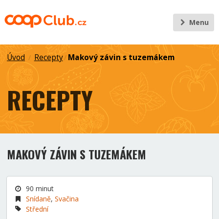
Menu
Úvod
Recepty
Makový závin s tuzemákem
/
/
RECEPTY
MAKOVÝ ZÁVIN S TUZEMÁKEM
90 minut
Snídaně
,
Svačina
Střední