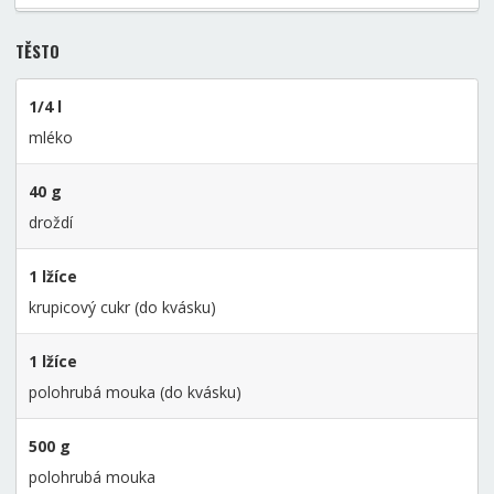
TĚSTO
1/4 l
mléko
40 g
droždí
1 lžíce
krupicový cukr (do kvásku)
1 lžíce
polohrubá mouka (do kvásku)
500 g
polohrubá mouka