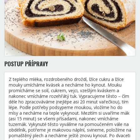
POSTUP PŘÍPRAVY
Z teplého mléka, rozdrobeného droždí, lžíce cukru a lžíce
mouky umícháme kvásek a necháme ho kynout. Mouku
promícháme se solí, cukrem, vejci, vzešlým kváskem a
nakonec vmícháme rozehřátý tuk. Vypracujeme těsto – čím
déle ho zpracováváme (nejlépe asi 20 minut vařečkou), tím
lépe. Podle potřeby podsypeme moukou, vložíme ho do
mísy a necháme na teple vykynout. Mezitím si uvaříme mák
(asi 15 minut) se všemi přísadami, nakonec vmícháme
tuzemák. Vykynuté těsto vyválíme na pomoučeném vále na
obdélník, potřeme je makovou náplní, svineme, položíme na
pomaštěný plech a necháme ještě znovu kynout. Po dvaceti