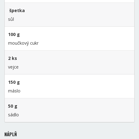
špetka
sůl
100 g
moučkový cukr
2 ks
vejce
150 g
máslo
50 g
sádlo
NÁPLŇ