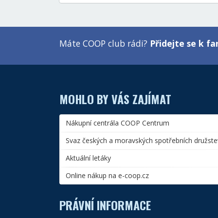
Máte COOP club rádi?
Přidejte se k 
MOHLO BY VÁS ZAJÍMAT
Nákupní centrála COOP Centrum
Svaz českých a moravských spotřebních družste
Aktuální letáky
Online nákup na e-coop.cz
PRÁVNÍ INFORMACE