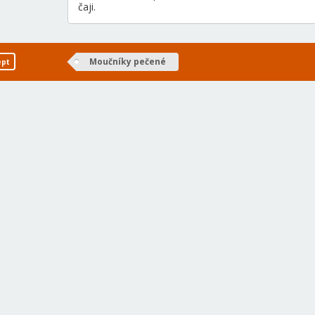
čaji.
Moučníky pečené
ept