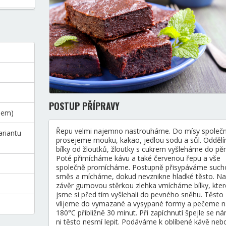
POSTUP PŘÍPRAVY
dem)
Řepu velmi najemno nastrouháme. Do mísy společ
ariantu
prosejeme mouku, kakao, jedlou sodu a sůl. Odděl
bílky od žloutků, žloutky s cukrem vyšleháme do pěn
Poté přimícháme kávu a také červenou řepu a vše
společně promícháme. Postupně přisypáváme such
směs a mícháme, dokud nevznikne hladké těsto. Na
závěr gumovou stěrkou zlehka vmícháme bílky, kter
jsme si před tím vyšlehali do pevného sněhu. Těsto
vlijeme do vymazané a vysypané formy a pečeme n
180°C přibližně 30 minut. Při zapíchnutí špejle se n
ni těsto nesmí lepit. Podáváme k oblíbené kávě neb