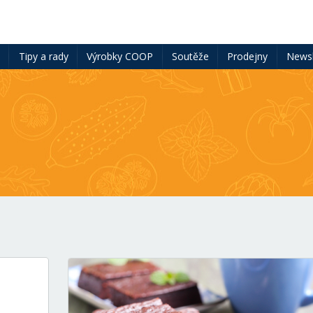
ě
Tipy a rady
Výrobky COOP
Soutěže
Prodejny
Newsl