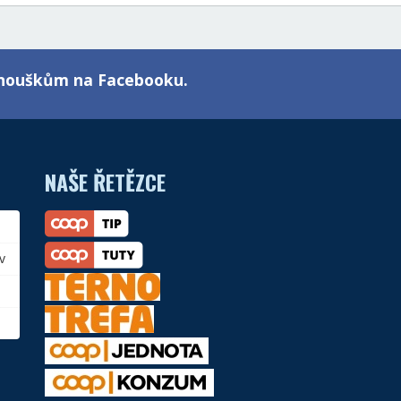
fanouškům na Facebooku.
NAŠE ŘETĚZCE
v