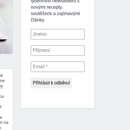
ně
íme
y.
ou
é
a
ám na
o