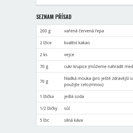
SEZNAM PŘÍSAD
200 g
vařená červená řepa
2 lžíce
kvalitní kakao
2 ks
vejce
70 g
cukr krupice (můžeme nahradit me
hladká mouka (pro ještě zdravější v
70 g
použijte celozrnnou)
1 lžička
jedlá soda
1/2 lžičky
sůl
5 lžic
silná káva