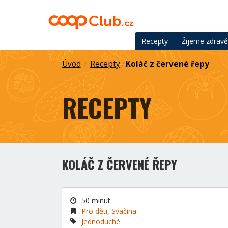
Recepty
Žijeme zdrav
Úvod
Recepty
Koláč z červené řepy
/
/
RECEPTY
KOLÁČ Z ČERVENÉ ŘEPY
50 minut
Pro děti
,
Svačina
Jednoduché