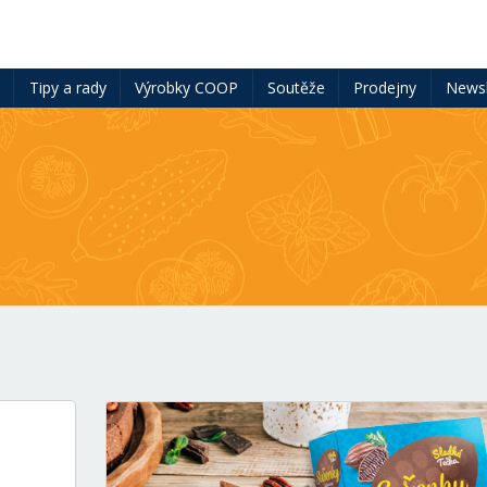
ě
Tipy a rady
Výrobky COOP
Soutěže
Prodejny
Newsl