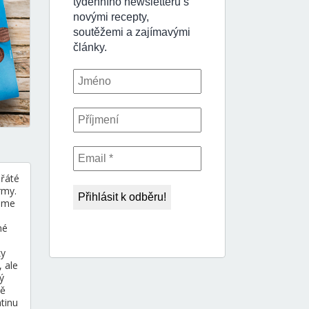
hřáté
rmy.
čeme
né
ky
 ale
ý
ně
tinu