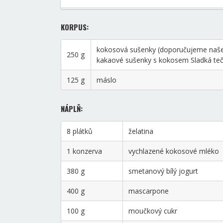
KORPUS:
kokosová sušenky (doporučujeme naš
250 g
kakaové sušenky s kokosem Sladká teč
125 g
máslo
NÁPLŇ:
8 plátků
želatina
1 konzerva
vychlazené kokosové mléko
380 g
smetanový bílý jogurt
400 g
mascarpone
100 g
moučkový cukr