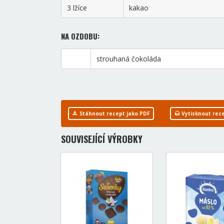
3 lžíce
kakao
NA OZDOBU:
strouhaná čokoláda
Stáhnout recept jako PDF
Vytisknout rec
SOUVISEJÍCÍ VÝROBKY