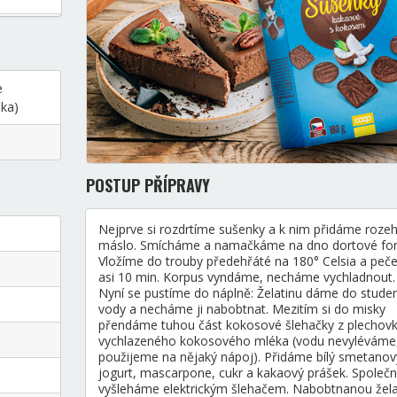
e
ka)
POSTUP PŘÍPRAVY
Nejprve si rozdrtíme sušenky a k nim přidáme roze
máslo. Smícháme a namačkáme na dno dortové fo
Vložíme do trouby předehřáté na 180° Celsia a pe
asi 10 min. Korpus vyndáme, necháme vychladnout.
Nyní se pustíme do náplně: Želatinu dáme do stude
vody a necháme ji nabobtnat. Mezitím si do misky
přendáme tuhou část kokosové šlehačky z plechov
vychlazeného kokosového mléka (vodu nevyléváme,
použijeme na nějaký nápoj). Přidáme bílý smetanov
jogurt, mascarpone, cukr a kakaový prášek. Společ
vyšleháme elektrickým šlehačem. Nabobtnanou žela