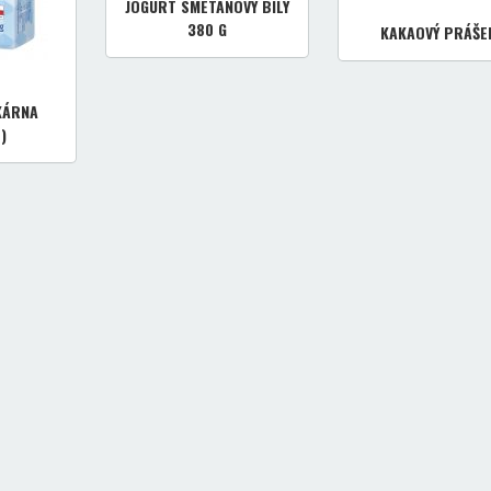
JOGURT SMETANOVÝ BÍLÝ
380 G
KAKAOVÝ PRÁŠE
KÁRNA
)