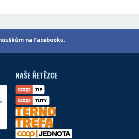
fanouškům na Facebooku.
NAŠE ŘETĚZCE
v