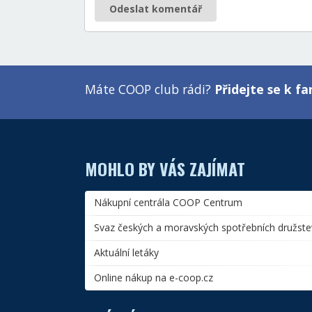
Odeslat komentář
Máte COOP club rádi?
Přidejte se k 
MOHLO BY VÁS ZAJÍMAT
Nákupní centrála COOP Centrum
Svaz českých a moravských spotřebních družste
Aktuální letáky
Online nákup na e-coop.cz