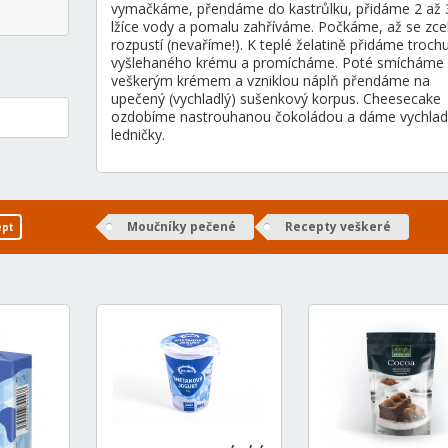
vymačkáme, přendáme do kastrůlku, přidáme 2 až 
lžíce vody a pomalu zahříváme. Počkáme, až se zce
rozpustí (nevaříme!). K teplé želatině přidáme troch
vyšlehaného krému a promícháme. Poté smícháme 
veškerým krémem a vzniklou náplň přendáme na
upečený (vychladlý) sušenkový korpus. Cheesecake
ozdobíme nastrouhanou čokoládou a dáme vychlad
ledničky.
Moučníky pečené
Recepty veškeré
ept