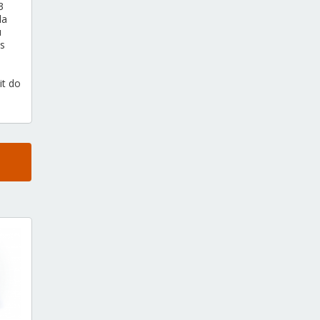
3
la
u
s
it do