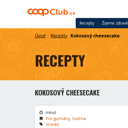
Recepty
Žijeme zdrav
Úvod
Recepty
Kokosový cheesecake
/
/
RECEPTY
KOKOSOVÝ CHEESECAKE
minut
Pro gurmány
,
Svačina
Střední