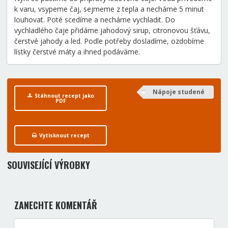
k varu, vsypeme čaj, sejmeme z tepla a necháme 5 minut
louhovat. Poté scedíme a necháme vychladit. Do
vychladlého čaje přidáme jahodový sirup, citronovou šťávu,
čerstvé jahody a led. Podle potřeby dosladíme, ozdobíme
lístky čerstvé máty a ihned podáváme.
Nápoje studené
Stáhnout recept jako
PDF
Vytisknout recept
SOUVISEJÍCÍ VÝROBKY
ZANECHTE KOMENTÁŘ