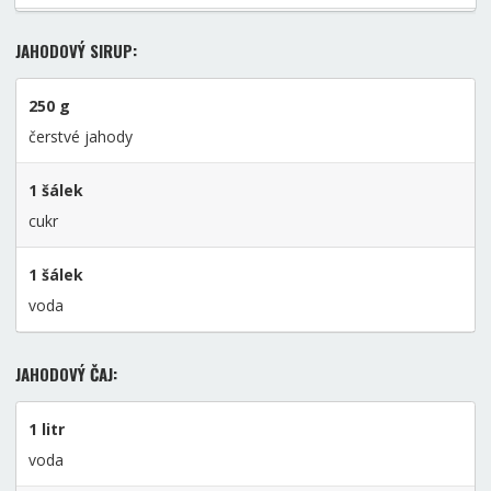
JAHODOVÝ SIRUP:
250 g
čerstvé jahody
1 šálek
cukr
1 šálek
voda
JAHODOVÝ ČAJ:
1 litr
voda