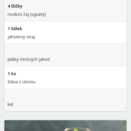
4 lžičky
rooibos čaj (sypaný)
1 šálek
jahodový sirup
plátky čerstvých jahod
1 ks
šťáva z citronu
led