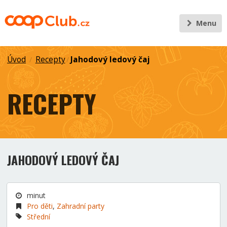
Menu
Úvod
Recepty
Jahodový ledový čaj
/
/
RECEPTY
JAHODOVÝ LEDOVÝ ČAJ
minut
Pro děti
,
Zahradní party
Střední