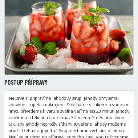
POSTUP PŘÍPRAVY
Nejprve si připravíme jahodový sirup: Jahody omyjeme,
zbavíme stopek a nakrájíme. Smícháme s cukrem a vodou v
hrnci, přivedeme k varu a zvolna vaříme asi 20 minut. Jahody
změknou a tekutina bude tmavě červená. Směs přecedíme
tak, aby jahody neprošly sítkem. (Uvařené jahody můžeme
použít třeba do jogurtu.) Sirup necháme vychladit v lednici.
Nyní se pustíme do přípravy ledového čaje: Vodu přivedeme