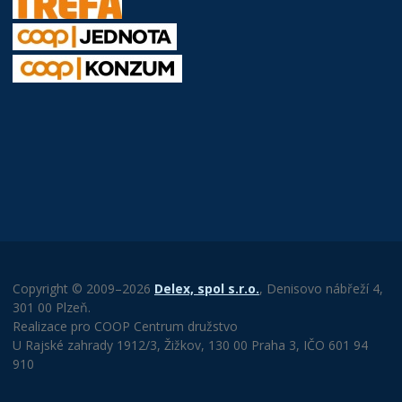
Copyright © 2009–2026
Delex, spol s.r.o.
, Denisovo nábřeží 4,
301 00 Plzeň.
Realizace pro COOP Centrum družstvo
U Rajské zahrady 1912/3, Žižkov, 130 00 Praha 3, IČO 601 94
910