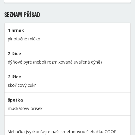
SEZNAM PŘÍSAD
1 hrnek
plnotučné mléko
2 lžíce
dýňové pyré (neboli rozmixovaná uvařená dýně)
2 lžíce
skořicový cukr
špetka
muškátový oříšek
šlehačka (vyzkoušejte naši smetanovou šlehačku COOP