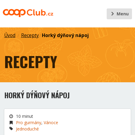
Menu
Úvod
Recepty
Horký dýňový nápoj
/
/
RECEPTY
HORKÝ DÝŇOVÝ NÁPOJ
10 minut
Pro gurmány
,
Vánoce
Jednoduché