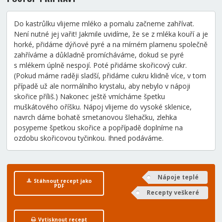
Do kastrůlku vlijeme mléko a pomalu začneme zahřívat.
Není nutné jej vařit! Jakmile uvidíme, že se z mléka kouří a je
horké, přidáme dýňové pyré a na mírném plamenu společně
zahříváme a důkladně promícháváme, dokud se pyré
s mlékem úplně nespojí. Poté přidáme skořicový cukr.
(Pokud máme raději sladší, přidáme cukru klidně více, v tom
případě už ale normálního krystalu, aby nebylo v nápoji
skořice příliš.) Nakonec ještě vmícháme špetku
muškátového oříšku. Nápoj vlijeme do vysoké sklenice,
navrch dáme bohatě smetanovou šlehačku, zlehka
posypeme špetkou skořice a popřípadě doplníme na
ozdobu skořicovou tyčinkou. Ihned podáváme.
Nápoje teplé
Stáhnout recept jako
PDF
Recepty veškeré
Vytisknout recept