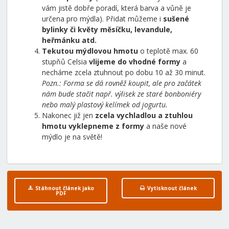
vám jistě dobře poradí, která barva a vůně je
určena pro mýdla). Přidat můžeme i
sušené
bylinky či květy měsíčku, levandule,
heřmánku atd.
Tekutou mýdlovou hmotu
o teplotě max. 60
stupňů Celsia
vlijeme do vhodné formy
a
necháme zcela ztuhnout po dobu 10 až 30 minut.
Pozn.: Forma se dá rovněž koupit, ale pro začátek
nám bude stačit např. výlisek ze staré bonboniéry
nebo malý plastový kelímek od jogurtu.
Nakonec již jen
zcela vychladlou a ztuhlou
hmotu vyklepneme z formy
a naše nové
mýdlo je na světě!
Stáhnout článek jako
Vytisknout článek
PDF