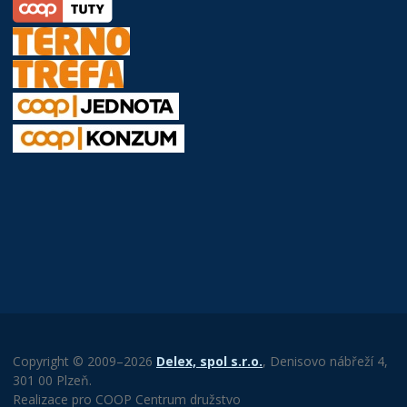
Copyright © 2009–2026
Delex, spol s.r.o.
, Denisovo nábřeží 4,
301 00 Plzeň.
Realizace pro COOP Centrum družstvo