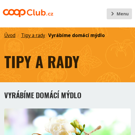
Menu
Úvod
Tipy a rady
Vyrábíme domácí mýdlo
/
/
TIPY A RADY
VYRÁBÍME DOMÁCÍ MÝDLO