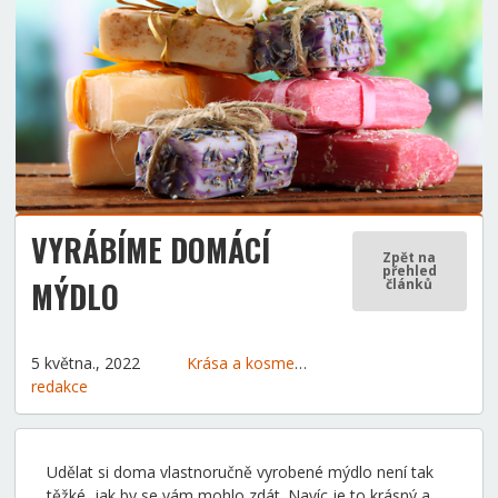
VYRÁBÍME DOMÁCÍ
Zpět na
přehled
MÝDLO
článků
5 května., 2022
Krása a kosmetika
Tipy a rady
Tvůrčí dílna
redakce
Udělat si doma vlastnoručně vyrobené mýdlo není tak
těžké, jak by se vám mohlo zdát. Navíc je to krásný a