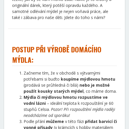
originální dárek, který potěší opravdu každého. A
samotné odlévání mýdel je nejen voňavá práce, ale
také i zábava pro naše děti. Jdete do toho s námi?
POSTUP PŘI VÝROBĚ DOMÁCÍHO
MÝDLA:
Začneme tím, že v obchodě s výtvarnými
potřebami si buďto
koupíme mýdlovou hmotu
(prodává se průhledná či bílá)
nebo je možné
použít kousky starých mýdel
, co máme doma.
Mýdla či mýdlovou hmotu rozpustíme ve
vodní lázni
– ideální teplota k rozpouštění je 60
stupňů Celsia.
Pozor! Při rozpouštění mýdla raději
neodcházíme od sporáku!
Podle přání
můžeme
v této fázi
přidat barvicí či
vonné přísady
(v krámcích s hobby materiálem