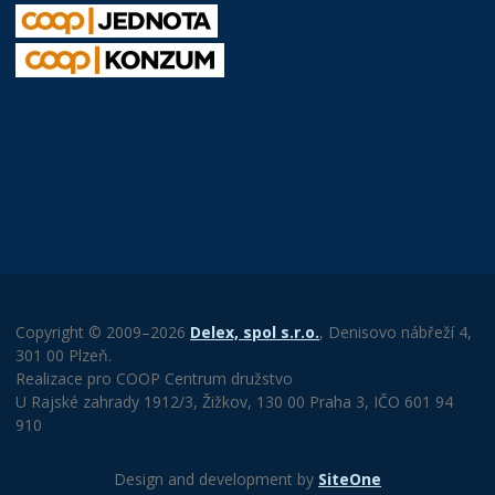
Copyright © 2009–2026
Delex, spol s.r.o.
, Denisovo nábřeží 4,
301 00 Plzeň.
Realizace pro COOP Centrum družstvo
U Rajské zahrady 1912/3, Žižkov, 130 00 Praha 3, IČO 601 94
910
Design and development by
SiteOne