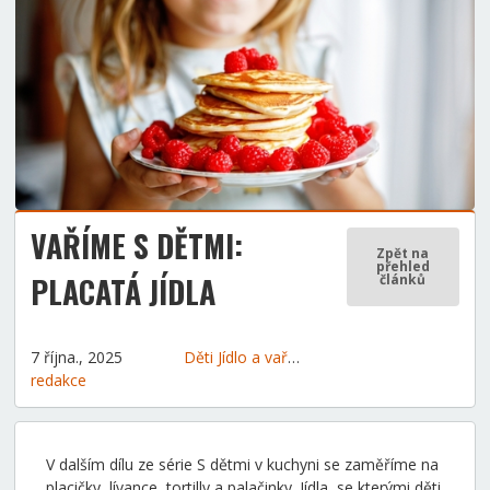
VAŘÍME S DĚTMI:
Zpět na
přehled
PLACATÁ JÍDLA
článků
7 října., 2025
Děti
Jídlo a vaření
Tipy a rady
redakce
V dalším dílu ze série S dětmi v kuchyni se zaměříme na
placičky, lívance, tortilly a palačinky. Jídla, se kterými děti