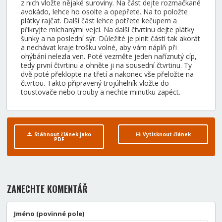
z nich vložte nějaké suroviny. Na část dejte rozmačkané
avokádo, lehce ho osolte a opepřete. Na to položte
plátky rajčat. Další část lehce potřete kečupem a
přikryjte míchanými vejci. Na další čtvrtinu dejte plátky
šunky a na poslední sýr. Důležité je plnit části tak akorát
a nechávat kraje trošku volné, aby vám náplň při
ohýbání nelezla ven. Poté vezměte jeden naříznutý cíp,
tedy první čtvrtinu a ohněte ji na sousední čtvrtinu. Ty
dvě poté překlopte na třetí a nakonec vše přeložte na
čtvrtou. Takto připravený trojúhelník vložte do
toustovače nebo trouby a nechte minutku zapéct.
Stáhnout článek jako
Vytisknout článek
PDF
ZANECHTE KOMENTÁŘ
Jméno (povinné pole)