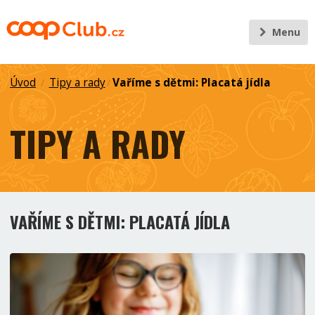
Menu
Úvod
Tipy a rady
Vaříme s dětmi: Placatá jídla
/
/
TIPY A RADY
VAŘÍME S DĚTMI: PLACATÁ JÍDLA