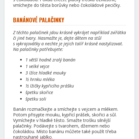
vmíchejte do těsta borůvky nebo čokoládové pecičky.
BANÁNOVÉ PALAČINKY
Z těchto palačinek jdou krásně vykrájet například zvířátka
či jiné tvary. Nasmažte je, dejte dětem na stůl
s vykrajovátky a nechte je jejich talíř krásně nastylizovat.
Na palačinky potřebujete:
1 větší hodně zralý banán
1 velké vejce
3 lžíce hladké mouky
½ hrnku mléka
½ lžičky kypřicího prášku
špetku skořice
špetku soli
Banán rozmačkejte a smíchejte s vejcem a mlékem.
Potom přisypte mouku, kypřicí prášek, skořici a sůl.
Vymíchejte v hladké těsto. Smažte trošku silnější
palačinky. Podávejte s tvarohem, džemem nebo
čokoládou. Místo banánu můžete také použít třeba
nastrouhané jablko.