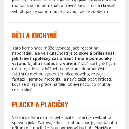
mohou snadno pomáhat, a hlavně se s nimi dá i krásně
vyhrát, jak se samotnou přípravou, tak se zdobením.
DĚTI A KUCHYNĚ
Tato kombinace může vypadat jako recept na
nepořádek, ale ve skutečnosti je to
skvělá příležitost,
jak trávit společný čas a naučit malé pomocníky
vztahu k jídlu i radosti z vaření
. Právě kuchyně bývá
místem, kde se z běžného dne stane dobrodružství.
Děti si tu mohou vyzkoušet něco nového, rozvíjet
fantazii i jemnou motoriku, a navíc zažít pocit hrdosti,
když se z jejich práce na talíři objeví něco, co chutná
celé rodině.
PLACKY A PLACIČKY
Vaření s dětmi nemusí být složité – stačí jen vybrat ta
správná jídla. Taková, kde se mohou zapojit, pomáhat a
přitom mít pocit, že jsou opravdoví kuchaři.
Placičky,