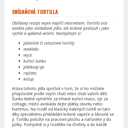
SNÍDAŇOVÁ TORTILLA
Oblíbený recept nejen napříč internetem. Tortilla sice
vznikla jako snídaňové jídlo, ale krásně poslouží i jako
rychlá a vydatná večeře. Nachystejte si:
pšeničné či celozrnné tortilly
avokádo
vejce
kuřecí šunku
plátkový sýr
rajčata
kečup
Krása tohoto jídla spočívá v tom, že si ho můžete
přizpůsobit podle svých chutí nebo chutí vašich dětí.
Šunku klidně vyměňte za trhané kuřecí maso, sýr za
cottage, místo avokáda dejte plátky okurky nebo
hummus. Na rozdíl od klasicky balených tortill se tato
díky speciálnímu překládání krásně zapeče a šikovně se
jí. Tortillu položte na pracovní plochu a nařízněte ji do
půlky. Pomyslně si ji rozdělte na čtvrtiny a do každé