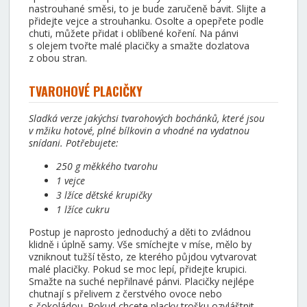
nastrouhané směsi, to je bude zaručeně bavit. Slijte a
přidejte vejce a strouhanku. Osolte a opepřete podle
chuti, můžete přidat i oblíbené koření. Na pánvi
s olejem tvořte malé placičky a smažte dozlatova
z obou stran.
TVAROHOVÉ PLACIČKY
Sladká verze jakýchsi tvarohových bochánků, které jsou
v mžiku hotové, plné bílkovin a vhodné na vydatnou
snídani. Potřebujete:
250 g měkkého tvarohu
1 vejce
3 lžíce dětské krupičky
1 lžíce cukru
Postup je naprosto jednoduchý a děti to zvládnou
klidně i úplně samy. Vše smíchejte v míse, mělo by
vzniknout tužší těsto, ze kterého půjdou vytvarovat
malé placičky. Pokud se moc lepí, přidejte krupici.
Smažte na suché nepřilnavé pánvi. Placičky nejlépe
chutnají s přelivem z čerstvého ovoce nebo
s čokoládou. Pokud chcete placky trošku ozvláštnit,