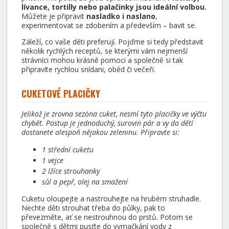
lívance, tortilly nebo palačinky jsou ideální volbou.
Můžete je připravit
nasladko i naslano
,
experimentovat se zdobením a především – bavit se.
Záleží, co vaše děti preferují. Pojďme si tedy představit
několik rychlých receptů, se kterými vám nejmenší
strávníci mohou krásně pomoci a společně si tak
připravíte rychlou snídani, oběd či večeři.
CUKETOVÉ PLACIČKY
Jelikož je zrovna sezóna cuket, nesmí tyto placičky ve výčtu
chybět. Postup je jednoduchý, surovin pár a vy do dětí
dostanete alespoň nějakou zeleninu. Připravte si:
1 střední cuketu
1 vejce
2 lžíce strouhanky
sůl a pepř, olej na smažení
Cuketu oloupejte a nastrouhejte na hrubém struhadle.
Nechte děti strouhat třeba do půlky, pak to
převezměte, ať se nestrouhnou do prstů. Potom se
společně s dětmi pusťte do vymačkání vody z