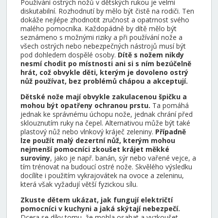
Používání ostrých nožů v dětských rukou je velmi
diskutabilní. Rozhodnutí by mělo být čistě na rodiči. Ten
dokáže nejlépe zhodnotit zručnost a opatrnost svého
malého pomocníka. Každopádně by dítě mělo být
seznámeno s možnými riziky a při používání nože a
všech ostrých nebo nebezpečných nástrojů musí být
pod dohledem dospělé osoby.
Dítě s nožem nikdy
nesmí chodit po místnosti ani si s ním bezúčelně
hrát, což obvykle děti, kterým je dovoleno ostrý
nůž používat, bez problémů chápou a akceptují.
Dětské nože mají obvykle zakulacenou špičku a
mohou být opatřeny ochranou prstu.
Ta pomáhá
jednak ke správnému úchopu nože, jednak chrání před
sklouznutím ruky na čepel. Alternativou může být také
plastový nůž nebo vlnkový kráječ zeleniny.
Případně
lze použít malý dezertní nůž, kterým mohou
nejmenší pomocníci zkoušet krájet měkké
suroviny
, jako je např. banán, sýr nebo vařené vejce, a
tím trénovat na budoucí ostré nože. Skvělého výsledku
docílíte i použitím vykrajovátek na ovoce a zeleninu,
která však vyžadují větší fyzickou sílu.
Zkuste dětem ukázat, jak fungují električtí
pomocníci v kuchyni a jaká skýtají nebezpečí.
Dcera se díky tomu, že mohla osahat a vyzkoušet