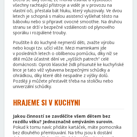
všechny rachtající přístroje a vidět je v provozu na
vlastní oči, přestala bát hluku, který vyluzovaly. Ve dvou
letech je schopná s malou asistencí vyšlehat těsto na
bábovku nebo si připravit ovocné smoothie. Na druhou
stranu se drží v bezpečné vzdálenosti od plynového
sporáku i rozpálené trouby.
Pouštíte-li do kuchyně nejmenší děti, zvažte výrobu
nebo koupi tzv. učící věže. Mezi maminkami jde
v posledních letech o oblíbenou pomůcku, díky níž se
dítě může účastnit dění ve „vyšších patrech“ celé
domácnosti. Oproti klasické židli přisunuté ke kuchyňské
lince je tato věž vybavena bezpečnými schůdky a
ohrádkou, díky které dítě nespadne z výšky dolů.
Později ji můžete přestavět třeba na stoličku nebo
univerzální schůdky.
HRAJEME SI V KUCHYNI
Jakou činností se zavděčíte všem dětem bez
rozdílu věku? Jednoznačně omýváním surovin.
Pokud k tomu navíc přidáte kartáček, máte pomocníka
bez dlouhého přemlouvání. Na trhu jsou k dostání