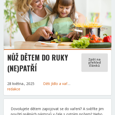
NŮŽ DĚTEM DO RUKY
Zpět na
přehled
(NE)PATŘÍ
článků
28 května., 2025
Děti
Jídlo a vaření
Tipy a rady
redakce
Dovolujete dětem zapojovat se do vaření? A svěříte jim
použití reálných nástrojů v čele s ostrým nožem? Nebo