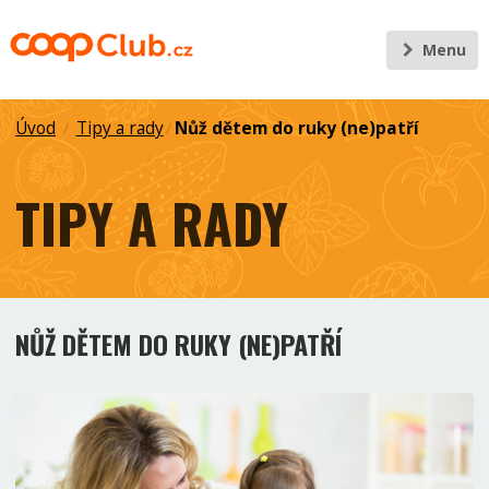
Menu
Úvod
Tipy a rady
Nůž dětem do ruky (ne)patří
/
/
TIPY A RADY
NŮŽ DĚTEM DO RUKY (NE)PATŘÍ