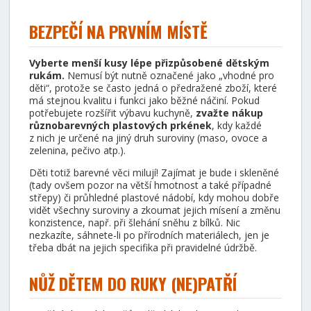
BEZPEČÍ NA PRVNÍM MÍSTĚ
Vyberte menší kusy lépe přizpůsobené dětským
rukám.
Nemusí být nutně označené jako „vhodné pro
děti“, protože se často jedná o předražené zboží, které
má stejnou kvalitu i funkci jako běžné náčiní. Pokud
potřebujete rozšířit výbavu kuchyně,
zvažte nákup
různobarevných plastových prkének
, kdy každé
z nich je určené na jiný druh suroviny (maso, ovoce a
zelenina, pečivo atp.).
Děti totiž barevné věci milují! Zajímat je bude i skleněné
(tady ovšem pozor na větší hmotnost a také případné
střepy) či průhledné plastové nádobí, kdy mohou dobře
vidět všechny suroviny a zkoumat jejich mísení a změnu
konzistence, např. při šlehání sněhu z bílků. Nic
nezkazíte, sáhnete-li po přírodních materiálech, jen je
třeba dbát na jejich specifika při pravidelné údržbě.
NŮŽ DĚTEM DO RUKY (NE)PATŘÍ