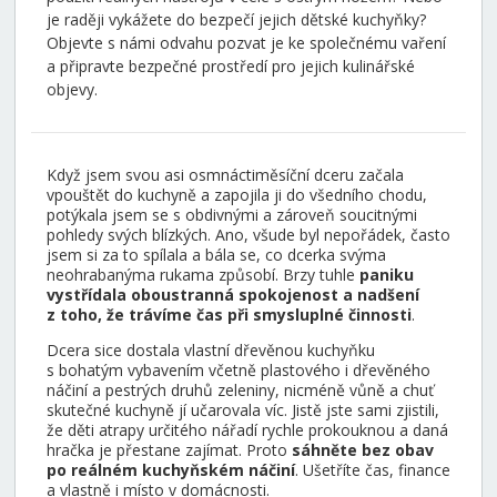
je raději vykážete do bezpečí jejich dětské kuchyňky?
Objevte s námi odvahu pozvat je ke společnému vaření
a připravte bezpečné prostředí pro jejich kulinářské
objevy.
Když jsem svou asi osmnáctiměsíční dceru začala
vpouštět do kuchyně a zapojila ji do všedního chodu,
potýkala jsem se s obdivnými a zároveň soucitnými
pohledy svých blízkých. Ano, všude byl nepořádek, často
jsem si za to spílala a bála se, co dcerka svýma
neohrabanýma rukama způsobí. Brzy tuhle
paniku
vystřídala oboustranná spokojenost a nadšení
z toho, že trávíme čas při smysluplné činnosti
.
Dcera sice dostala vlastní dřevěnou kuchyňku
s bohatým vybavením včetně plastového i dřevěného
náčiní a pestrých druhů zeleniny, nicméně vůně a chuť
skutečné kuchyně jí učarovala víc. Jistě jste sami zjistili,
že děti atrapy určitého nářadí rychle prokouknou a daná
hračka je přestane zajímat. Proto
sáhněte bez obav
po reálném kuchyňském náčiní
. Ušetříte čas, finance
a vlastně i místo v domácnosti.