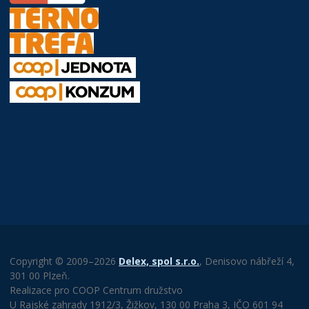
Copyright © 2009–2026
Delex, spol s.r.o.
, Denisovo nábřeží 4,
301 00 Plzeň.
Realizace pro COOP Centrum družstvo
U Rajské zahrady 1912/3, Žižkov, 130 00 Praha 3, IČO 601 94