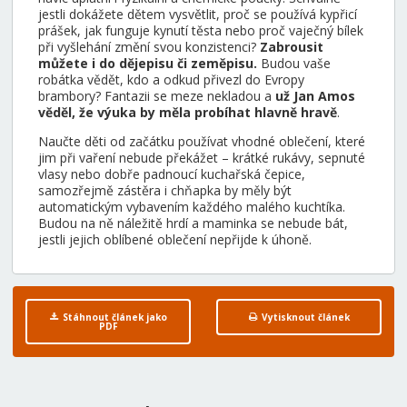
jestli dokážete dětem vysvětlit, proč se používá kypřicí
prášek, jak funguje kynutí těsta nebo proč vaječný bílek
při vyšlehání změní svou konzistenci?
Zabrousit
můžete i do dějepisu či zeměpisu.
Budou vaše
robátka vědět, kdo a odkud přivezl do Evropy
brambory? Fantazii se meze nekladou a
už Jan Amos
věděl, že výuka by měla probíhat hlavně hravě
.
Naučte děti od začátku používat vhodné oblečení, které
jim při vaření nebude překážet – krátké rukávy, sepnuté
vlasy nebo dobře padnoucí kuchařská čepice,
samozřejmě zástěra i chňapka by měly být
automatickým vybavením každého malého kuchtíka.
Budou na ně náležitě hrdí a maminka se nebude bát,
jestli jejich oblíbené oblečení nepřijde k úhoně.
Stáhnout článek jako
Vytisknout článek
PDF