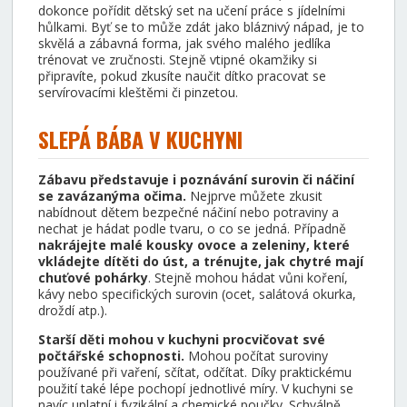
dokonce pořídit dětský set na učení práce s jídelními
hůlkami. Byť se to může zdát jako bláznivý nápad, je to
skvělá a zábavná forma, jak svého malého jedlíka
trénovat ve zručnosti. Stejně vtipné okamžiky si
připravíte, pokud zkusíte naučit dítko pracovat se
servírovacími kleštěmi či pinzetou.
SLEPÁ BÁBA V KUCHYNI
Zábavu představuje i poznávání surovin či náčiní
se zavázanýma očima.
Nejprve můžete zkusit
nabídnout dětem bezpečné náčiní nebo potraviny a
nechat je hádat podle tvaru, o co se jedná. Případně
nakrájejte malé kousky ovoce a zeleniny, které
vkládejte dítěti do úst, a trénujte, jak chytré mají
chuťové pohárky
. Stejně mohou hádat vůni koření,
kávy nebo specifických surovin (ocet, salátová okurka,
droždí atp.).
Starší děti mohou v kuchyni procvičovat své
počtářské schopnosti.
Mohou počítat suroviny
používané při vaření, sčítat, odčítat. Díky praktickému
použití také lépe pochopí jednotlivé míry. V kuchyni se
navíc uplatní i fyzikální a chemické poučky. Schválně