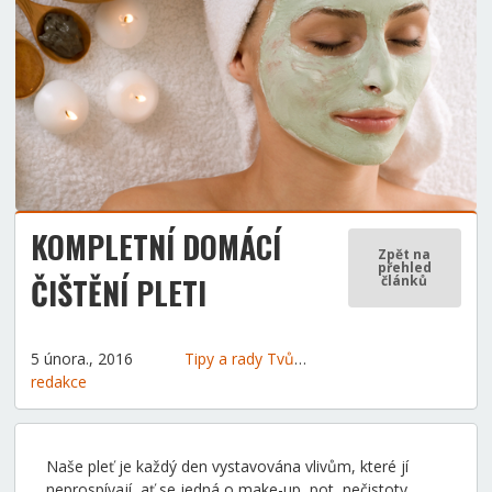
KOMPLETNÍ DOMÁCÍ
Zpět na
přehled
ČIŠTĚNÍ PLETI
článků
5 února., 2016
Tipy a rady
Tvůrčí dílna
Udělej si sám
redakce
Naše pleť je každý den vystavována vlivům, které jí
neprospívají, ať se jedná o make-up, pot, nečistoty