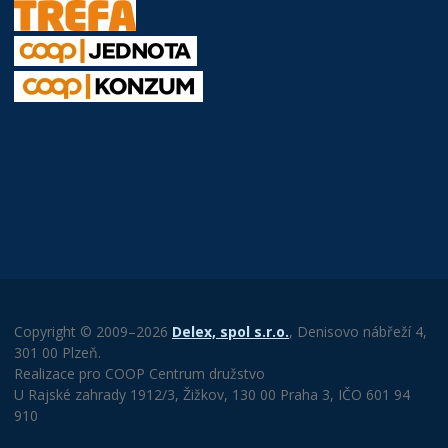
Copyright © 2009–2026
Delex, spol s.r.o.
, Denisovo nábřeží 4,
301 00 Plzeň.
Realizace pro COOP Centrum družstvo
U Rajské zahrady 1912/3, Žižkov, 130 00 Praha 3, IČO 601 94
910