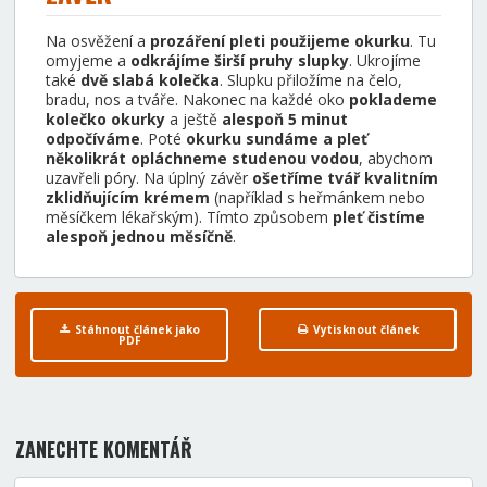
Na osvěžení a
prozáření pleti použijeme okurku
. Tu
omyjeme a
odkrájíme širší pruhy slupky
. Ukrojíme
také
dvě slabá kolečka
. Slupku přiložíme na čelo,
bradu, nos a tváře. Nakonec na každé oko
poklademe
kolečko okurky
a ještě
alespoň 5 minut
odpočíváme
. Poté
okurku sundáme a pleť
několikrát opláchneme studenou vodou
, abychom
uzavřeli póry. Na úplný závěr
ošetříme tvář kvalitním
zklidňujícím krémem
(například s heřmánkem nebo
měsíčkem lékařským). Tímto způsobem
pleť čistíme
alespoň jednou měsíčně
.
Stáhnout článek jako
Vytisknout článek
PDF
ZANECHTE KOMENTÁŘ