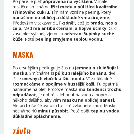
Po páře je pleť
připravena na vyčištění
. V malé
mističce smícháme
lžíci medu a půl lžíce kvalitního
třtinového cukru
. Tím nám vznikne peeling, který
nanášíme na obličej a důkladně vmasírujeme
.
Především v takzvané
„T-zóně“
, což je
brada, nos a
čelo
. Med
má antibakteriální a hojivé účinky
. Cukr
zase pleť vyhladí, zjemní a
odstraní šupinky suché
kůže
. Poté
peeling smyjeme teplou vodou
.
MASKA
Po drsnějším peelingu je čas na
jemnou a zklidňující
masku
. Smícháme si
půlku zralejšího banánu
, dvě
lžíce
ovesných vloček a lžíci medu
. Vše důkladně
rozmačkáme a spojíme v hustější kaši
. Tu opatrně
nanášíme na pleť. Protože maska
má tendenci trochu
odpadávat
, je dobré si lehnout na záda a poprosit
někoho dalšího, aby vám
masku na obličej nanesl.
Ale při troše šikovnosti to jistě zvládnete sami. Masku
necháme
10 minut působit
. Poté opět
teplou vodou
důkladně opláchneme
.
ZÁVĚR