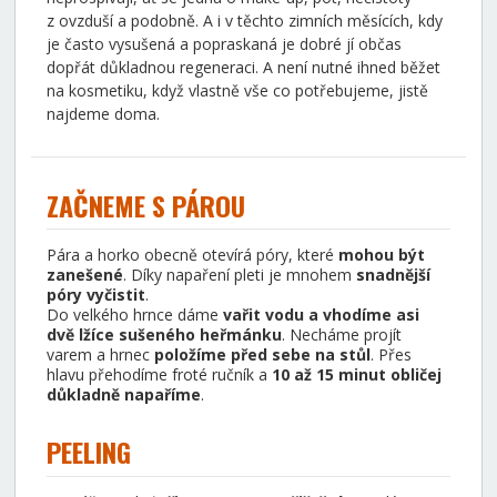
z ovzduší a podobně. A i v těchto zimních měsících, kdy
je často vysušená a popraskaná je dobré jí občas
dopřát důkladnou regeneraci. A není nutné ihned běžet
na kosmetiku, když vlastně vše co potřebujeme, jistě
najdeme doma.
ZAČNEME S PÁROU
Pára a horko obecně otevírá póry, které
mohou být
zanešené
. Díky napaření pleti je mnohem
snadnější
póry vyčistit
.
Do velkého hrnce dáme
vařit vodu a vhodíme asi
dvě lžíce sušeného heřmánku
. Necháme projít
varem a hrnec
položíme před sebe na stůl
. Přes
hlavu přehodíme froté ručník a
10 až 15 minut obličej
důkladně napaříme
.
PEELING