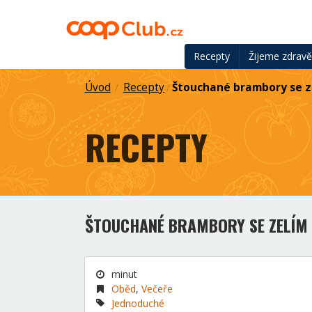
Recepty
Žijeme zdrav
Úvod
Recepty
Štouchané brambory se z
/
/
RECEPTY
ŠTOUCHANÉ BRAMBORY SE ZELÍM 
minut
Oběd
,
Večeře
Jednoduché