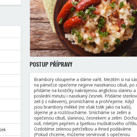
POSTUP PŘÍPRAVY
Brambory oloupeme a dáme vařit. Mezitím si na sá
na pánvičce opečeme nejprve nasekanou cibuli, po c
přidáme na kostičky nakrájenou anglickou slaninu a
poslední minutu i nasekaný česnek. Přidáme sterilo
zelí (i s nálevem), promícháme a prohřejeme. Když
jsou brambory měkké (ne však tolik jako na kaši),
slijeme je a rozšťoucháme. Smícháme se zelím a
opečenou cibulí, slaninou, česnekem a zelím. Doch
solí, mletým pepřem a špetkou muškátového oříšku
Ozdobíme zelenou petrželkou a ihned podáváme.
šek
(Pokud chceme, můžeme servírovat s opečenou