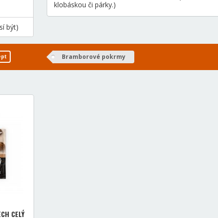
klobáskou či párky.)
í být)
Bramborové pokrmy
ept
CH CELÝ