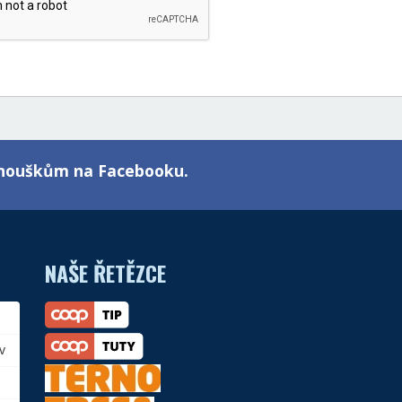
fanouškům na Facebooku.
NAŠE ŘETĚZCE
v