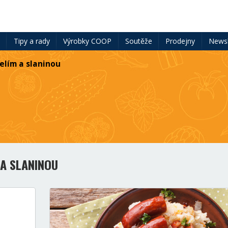
ě
Tipy a rady
Výrobky COOP
Soutěže
Prodejny
Newsl
elím a slaninou
A SLANINOU