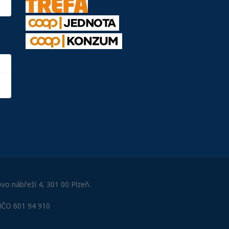
ovo nábřeží 4, 301 00 Plzeň.
 IČO 601 94 910