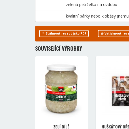
zelená petrželka na ozdobu
kvalitní párky nebo klobásy (nemus
Stáhnout recept jako PDF
Vytisknout rec
SOUVISEJÍCÍ VÝROBKY
ZELÍ BÍLÉ
MUŠKÁTOVÝ OŘE