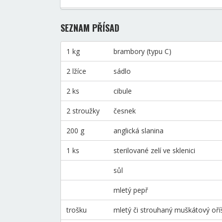
SEZNAM PŘÍSAD
1 kg
brambory (typu C)
2 lžíce
sádlo
2 ks
cibule
2 stroužky
česnek
200 g
anglická slanina
1 ks
sterilované zelí ve sklenici
sůl
mletý pepř
trošku
mletý či strouhaný muškátový oří