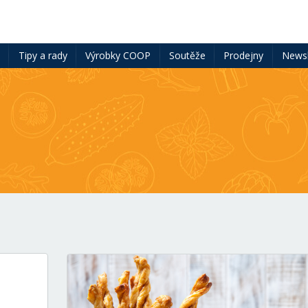
ě
Tipy a rady
Výrobky COOP
Soutěže
Prodejny
Newsl