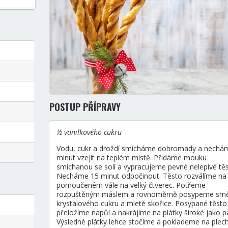
POSTUP PŘÍPRAVY
½ vanilkového cukru
Vodu, cukr a droždí smícháme dohromady a nechá
minut vzejít na teplém místě. Přidáme mouku
smíchanou se solí a vypracujeme pevné nelepivé těs
Necháme 15 minut odpočinout. Těsto rozválíme na
pomoučeném vále na velký čtverec. Potřeme
rozpuštěným máslem a rovnoměrně posypeme smě
krystalového cukru a mleté skořice. Posypané těsto
přeložíme napůl a nakrájíme na plátky široké jako pa
Výsledné plátky lehce stočíme a poklademe na plec