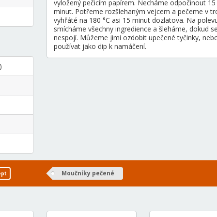
vyložený pečicím papírem. Necháme odpočinout 15
minut. Potřeme rozšlehaným vejcem a pečeme v t
vyhřáté na 180 °C asi 15 minut dozlatova. Na polev
smícháme všechny ingredience a šleháme, dokud s
nespojí. Můžeme jimi ozdobit upečené tyčinky, neb
používat jako dip k namáčení.
)
Moučníky pečené
ept