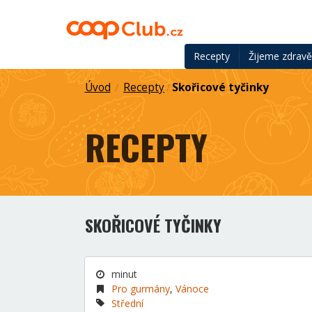
Recepty
Žijeme zdrav
Úvod
Recepty
Skořicové tyčinky
/
/
RECEPTY
SKOŘICOVÉ TYČINKY
minut
Pro gurmány
,
Vánoce
Střední