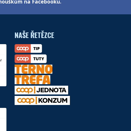
fanouškům na Facebooku.
NAŠE ŘETĚZCE
v