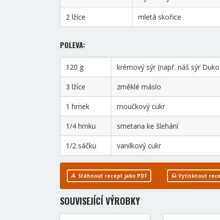
2 lžíce
mletá skořice
POLEVA:
120 g
krémový sýr (např. náš sýr Duko
3 lžíce
změklé máslo
1 hrnek
moučkový cukr
1/4 hrnku
smetana ke šlehání
1/2 sáčku
vanilkový cukr
Stáhnout recept jako PDF
Vytisknout rec
SOUVISEJÍCÍ VÝROBKY