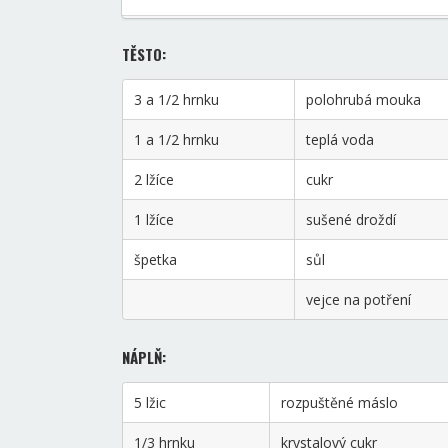
TĚSTO:
3 a 1/2 hrnku
polohrubá mouka
1 a 1/2 hrnku
teplá voda
2 lžíce
cukr
1 lžíce
sušené droždí
špetka
sůl
vejce na potření
NÁPLŇ:
5 lžic
rozpuštěné máslo
1/3 hrnku
krystalový cukr