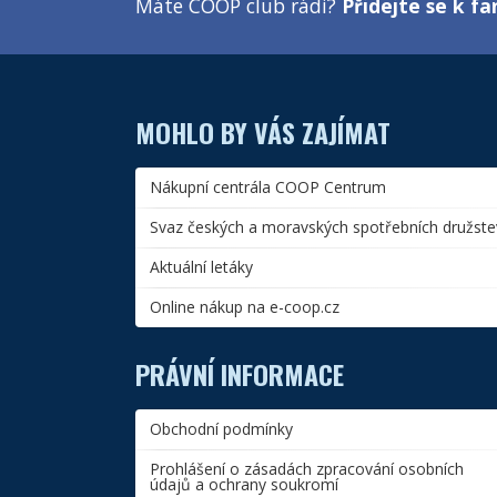
Máte COOP club rádi?
Přidejte se k 
MOHLO BY VÁS ZAJÍMAT
Nákupní centrála COOP Centrum
Svaz českých a moravských spotřebních družste
Aktuální letáky
Online nákup na e-coop.cz
PRÁVNÍ INFORMACE
Obchodní podmínky
Prohlášení o zásadách zpracování osobních
údajů a ochrany soukromí