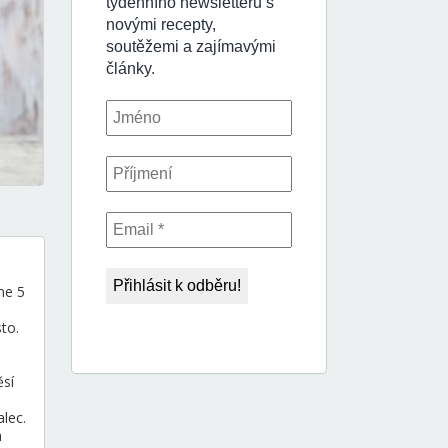
me 5
to.
sí
lec.
h