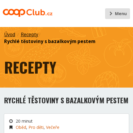
Menu
Úvod
Recepty
/
/
Rychlé těstoviny s bazalkovým pestem
RECEPTY
RYCHLÉ TĚSTOVINY S BAZALKOVÝM PESTEM
20 minut
Oběd
,
Pro děti
,
Večeře