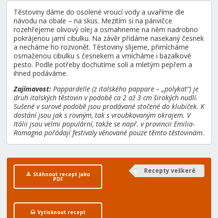
Těstoviny dáme do osolené vroucí vody a uvaříme dle
návodu na obale – na skus. Mezitím si na pánvičce
rozehřejeme olivový olej a osmahneme na něm nadrobno
pokrájenou jarní cibulku. Na závěr přidáme nasekaný česnek
a necháme ho rozvonět. Těstoviny slijeme, přimícháme
osmaženou cibulku s česnekem a vmícháme i bazalkové
pesto. Podle potřeby dochutíme solí a mletým pepřem a
ihned podáváme.
Zajímavost:
Pappardelle (z italského pappare – „polykat“) je
druh italských těstovin v podobě ca 2 až 3 cm širokých nudlí.
Sušené v surové podobě jsou prodávané stočené do klubíček. K
dostání jsou jak s rovným, tak s vroubkovaným okrajem. V
Itálii jsou velmi populární, takže se např. v provincii Emilia-
Romagna pořádají festivaly věnované pouze těmto těstovinám.
Recepty veškeré
Stáhnout recept jako
PDF
Vytisknout recept