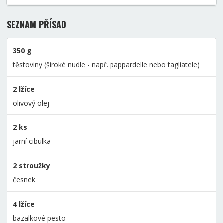
SEZNAM PŘÍSAD
350 g
těstoviny (široké nudle - např. pappardelle nebo tagliatele)
2 lžíce
olivový olej
2 ks
jarní cibulka
2 stroužky
česnek
4 lžíce
bazalkové pesto