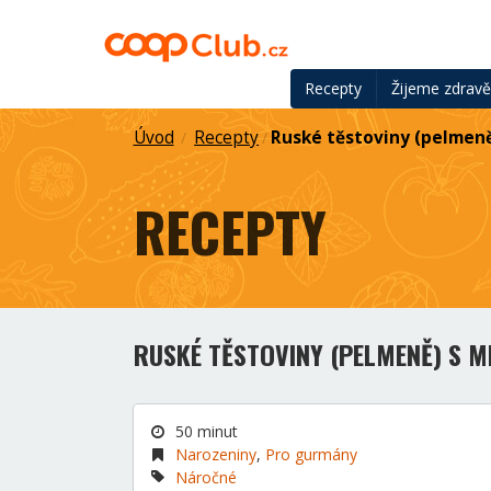
Recepty
Žijeme zdrav
Úvod
Recepty
Ruské těstoviny (pelmen
/
/
RECEPTY
RUSKÉ TĚSTOVINY (PELMENĚ) S 
50 minut
Narozeniny
,
Pro gurmány
Náročné