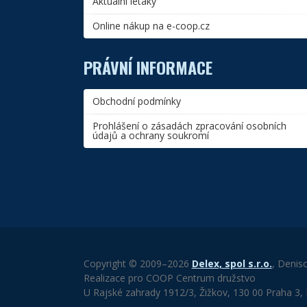
Aktuální letáky
Online nákup na e-coop.cz
PRÁVNÍ INFORMACE
Obchodní podmínky
Prohlášení o zásadách zpracování osobních
údajů a ochrany soukromí
Copyright © 2009–2026
Delex, spol s.r.o.
, Denis
Realizace pro COOP Centrum družstvo
U Rajské zahrady 1912/3, Žižkov, 130 00 Praha 3,