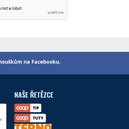
fanouškům na Facebooku.
NAŠE ŘETĚZCE
v