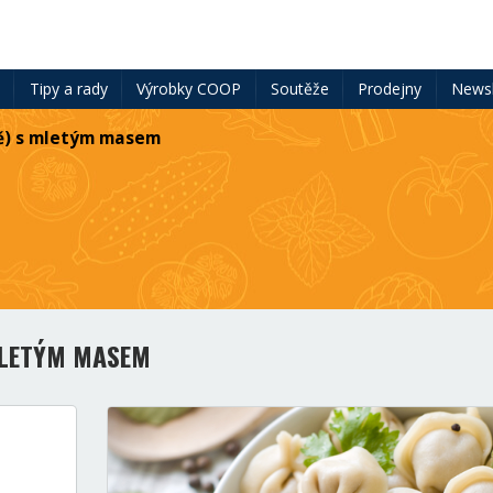
ě
Tipy a rady
Výrobky COOP
Soutěže
Prodejny
Newsl
ě) s mletým masem
MLETÝM MASEM