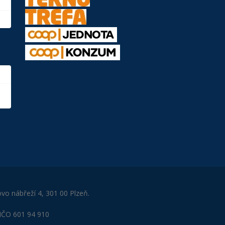
ovo nábřeží 4, 301 00 Plzeň.
 IČO 601 94 910