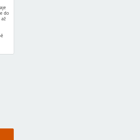
aje
me do
 až
bě