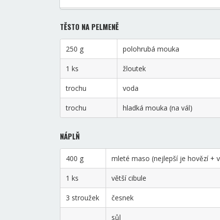
TĚSTO NA PELMENĚ
250 g
polohrubá mouka
1 ks
žloutek
trochu
voda
trochu
hladká mouka (na vál)
NÁPLŇ
400 g
mleté maso (nejlepší je hovězí + 
1 ks
větší cibule
3 stroužek
česnek
sůl