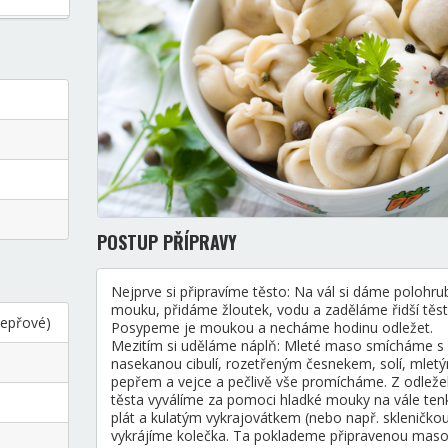
POSTUP PŘÍPRAVY
Nejprve si připravíme těsto: Na vál si dáme polohr
mouku, přidáme žloutek, vodu a zaděláme řidší těst
vepřové)
Posypeme je moukou a necháme hodinu odležet.
Mezitím si uděláme náplň: Mleté maso smícháme s
nasekanou cibulí, rozetřeným česnekem, solí, mlet
pepřem a vejce a pečlivě vše promícháme. Z odleže
těsta vyválíme za pomoci hladké mouky na vále ten
plát a kulatým vykrajovátkem (nebo např. skleničko
vykrájíme kolečka. Ta poklademe připravenou mas