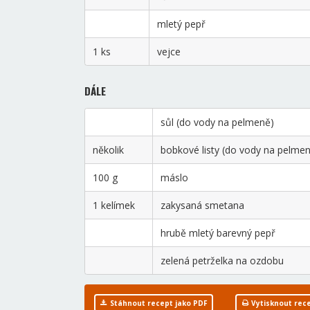
mletý pepř
1 ks
vejce
DÁLE
sůl (do vody na pelmeně)
několik
bobkové listy (do vody na pelme
100 g
máslo
1 kelímek
zakysaná smetana
hrubě mletý barevný pepř
zelená petrželka na ozdobu
Stáhnout recept jako PDF
Vytisknout rec