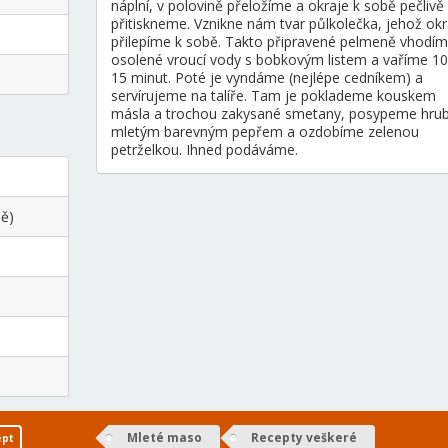
náplní, v polovině přeložíme a okraje k sobě pečlivě
přitiskneme. Vznikne nám tvar půlkolečka, jehož okr
přilepíme k sobě. Takto připravené pelmeně vhodí
osolené vroucí vody s bobkovým listem a vaříme 10
15 minut. Poté je vyndáme (nejlépe cedníkem) a
servírujeme na talíře. Tam je poklademe kouskem
másla a trochou zakysané smetany, posypeme hru
mletým barevným pepřem a ozdobíme zelenou
petrželkou. Ihned podáváme.
ně)
Mleté maso
Recepty veškeré
ept