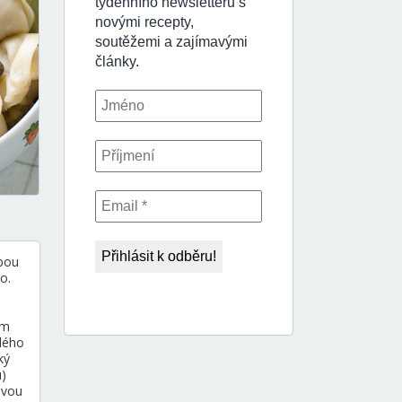
ubou
o.
ým
lého
ký
u)
ovou