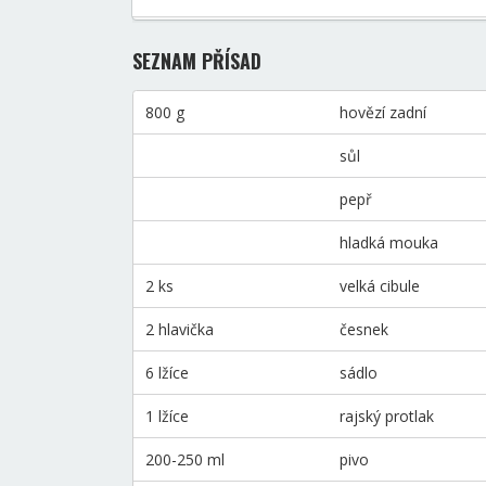
SEZNAM PŘÍSAD
800 g
hovězí zadní
sůl
pepř
hladká mouka
2 ks
velká cibule
2 hlavička
česnek
6 lžíce
sádlo
1 lžíce
rajský protlak
200-250 ml
pivo