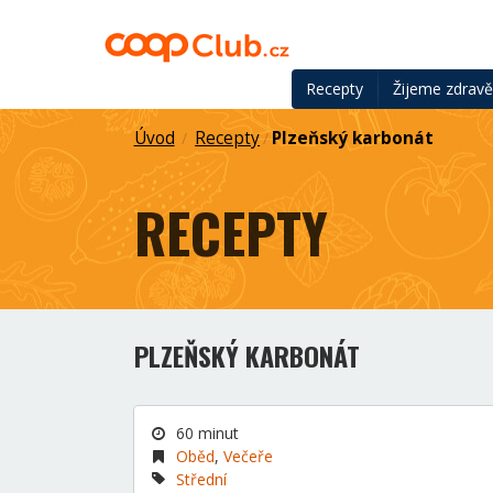
Recepty
Žijeme zdrav
Úvod
Recepty
Plzeňský karbonát
/
/
RECEPTY
PLZEŇSKÝ KARBONÁT
60 minut
Oběd
,
Večeře
Střední