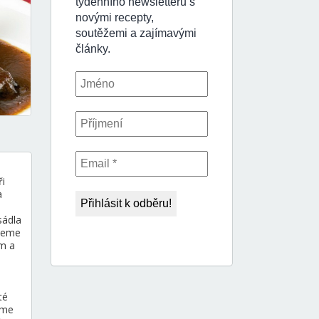
ři
a
sádla
ečeme
em a
té
eme