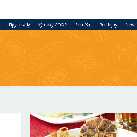
ě
Tipy a rady
Výrobky COOP
Soutěže
Prodejny
Newsl