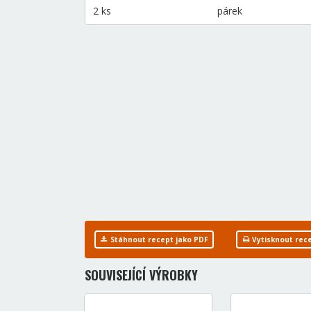
2 ks
párek
Stáhnout recept jako PDF
Vytisknout rec
SOUVISEJÍCÍ VÝROBKY