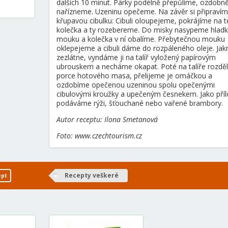
dalších 10 minut. Párky podélně přepůlíme, ozdobn
nařízneme. Uzeninu opečeme. Na závěr si připraví
křupavou cibulku: Cibuli oloupejeme, pokrájíme na 
kolečka a ty rozebereme. Do misky nasypeme hlad
mouku a kolečka v ní obalíme. Přebytečnou mouku
oklepejeme a cibuli dáme do rozpáleného oleje. Jak
zezlátne, vyndáme ji na talíř vyložený papírovým
ubrouskem a necháme okapat. Poté na talíře rozdě
porce hotového masa, přelijeme je omáčkou a
ozdobíme opečenou uzeninou spolu opečenými
cibulovými kroužky a upečeným česnekem. Jako pří
podáváme rýži, šťouchané nebo vařené brambory.
Autor receptu: Ilona Smetanová
Foto: www.czechtourism.cz
Recepty veškeré
ept