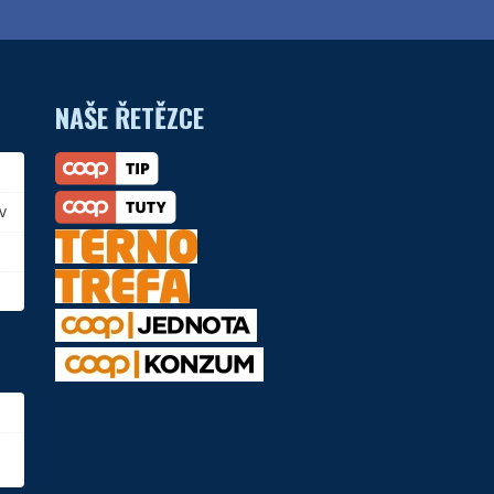
NAŠE ŘETĚZCE
v