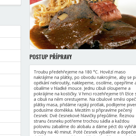
POSTUP PŘÍPRAVY
Troubu předehřejeme na 180 °C. Hovězí maso
nakrájíme na plátky, po obvodu nakrojíme, aby se p
opékání nekroutily, naklepeme, osolíme, opepříme 
obalíme v hladké mouce. Jednu cibuli oloupeme a
pokrájíme na kostičky. V hrnci rozehřejeme tři lžíce 
a cibuli na něm orestujeme. Na cibulové směsi op
plátky masa, přidáme rajský protlak, podlijeme piv
podusíme doměkka. Mezitím si připravíme pečený
česnek: Dvě česnekové hlavičky přepůlíme. Řeznou
stranu česneku potřeme trochou sádla a každou
polovinu zabalíme do alobalu a dáme péct do vyhřá
trouby na 40 minut. Poté česnek vybalíme a dopeč