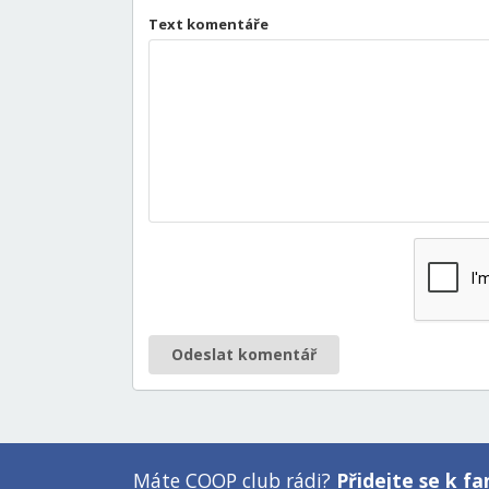
Text komentáře
Odeslat komentář
Máte COOP club rádi?
Přidejte se k 