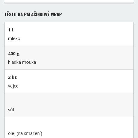
TĚSTO NA PALAČINKOVÝ WRAP
1 l
mléko
400 g
hladká mouka
2 ks
vejce
sůl
olej (na smažení)