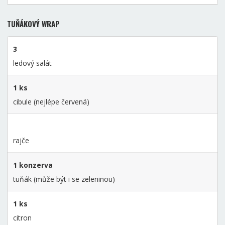
TUŇÁKOVÝ WRAP
3
ledový salát
1 ks
cibule (nejlépe červená)
rajče
1 konzerva
tuňák (může být i se zeleninou)
1 ks
citron