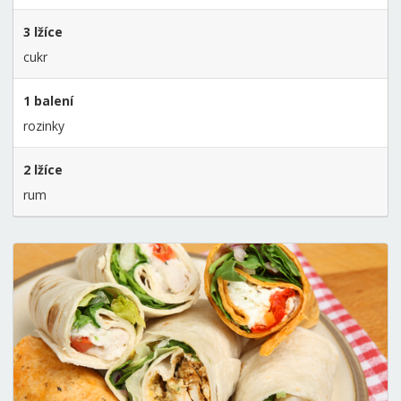
3 lžíce
cukr
1 balení
rozinky
2 lžíce
rum