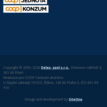
Copyright © 2009–2026
Delex, spol s.r.o.
, Denisovo nábřeží 4,
301 00 Plzeň.
Realizace pro COOP Centrum družstvo
U Rajské zahrady 1912/3, Žižkov, 130 00 Praha 3, IČO 601 94
910
Design and development by
SiteOne