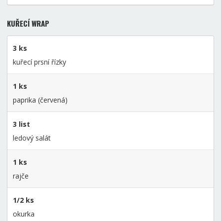
KUŘECÍ WRAP
3 ks
kuřecí prsní řízky
1 ks
paprika (červená)
3 list
ledový salát
1 ks
rajče
1/2 ks
okurka