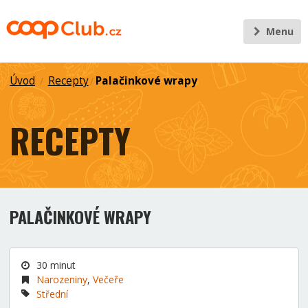
Menu
Úvod
Recepty
Palačinkové wrapy
/
/
RECEPTY
PALAČINKOVÉ WRAPY
30 minut
Narozeniny
,
Večeře
Střední