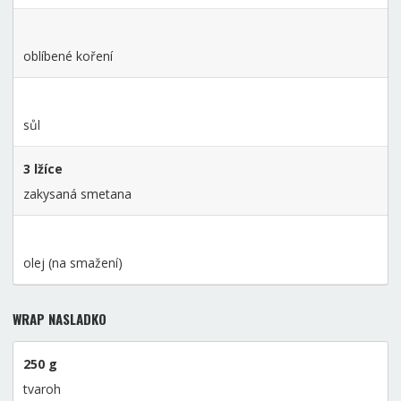
oblíbené koření
sůl
3 lžíce
zakysaná smetana
olej (na smažení)
WRAP NASLADKO
250 g
tvaroh