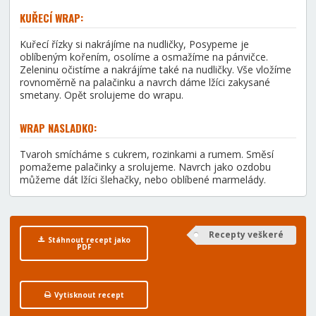
KUŘECÍ WRAP:
Kuřecí řízky si nakrájíme na nudličky, Posypeme je
oblíbeným kořením, osolíme a osmažíme na pánvičce.
Zeleninu očistíme a nakrájíme také na nudličky. Vše vložíme
rovnoměrně na palačinku a navrch dáme lžíci zakysané
smetany. Opět srolujeme do wrapu.
WRAP NASLADKO:
Tvaroh smícháme s cukrem, rozinkami a rumem. Směsí
pomažeme palačinky a srolujeme. Navrch jako ozdobu
můžeme dát lžíci šlehačky, nebo oblíbené marmelády.
Recepty veškeré
Stáhnout recept jako
PDF
Vytisknout recept