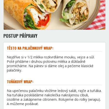
POSTUP PŘÍPRAVY
TĚSTO NA PALAČINKOVÝ WRAP:
Nejdříve si v 1/2 mléka rozkvrdláme mouku, vejce a sůl.
Poté přidáme i druhou polovinu mléka a důkladně
promícháme. Na pánev si dáme olej a pečeme klasické
palačinky.
TUŇÁKOVÝ WRAP:
Na upečenou palačinku vložíme ledový salát, rajče a tuňáka.
Na tuňáka poskládáme nakolečka nakrájenou cibuli,
osolíme a zakápneme citronem. Rolujeme do rolky (wrapu).
A můžeme podávat.