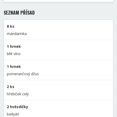
SEZNAM PŘÍSAD
8 ks
mandarinka
1 hrnek
bílé víno
1 hrnek
pomerančový džus
2 ks
hřebíček celý
2 hvězdičky
badyán