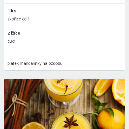
1 ks
skořice celá
2 lžíce
cukr
plátek mandarinky na ozdobu