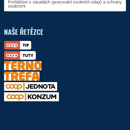
Prohlášení o zásadách zpracování osobních údajů a ochrany
soukromí
NAŠE ŘETĚZCE