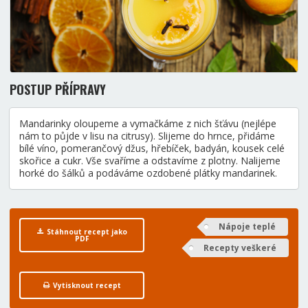
POSTUP PŘÍPRAVY
Mandarinky oloupeme a vymačkáme z nich šťávu (nejlépe
nám to půjde v lisu na citrusy). Slijeme do hrnce, přidáme
bílé víno, pomerančový džus, hřebíček, badyán, kousek celé
skořice a cukr. Vše svaříme a odstavíme z plotny. Nalijeme
horké do šálků a podáváme ozdobené plátky mandarinek.
Nápoje teplé
Stáhnout recept jako
PDF
Recepty veškeré
Vytisknout recept