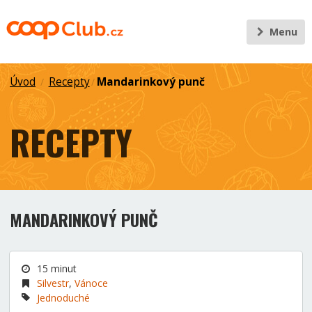
Menu
Úvod
Recepty
Mandarinkový punč
/
/
RECEPTY
MANDARINKOVÝ PUNČ
15 minut
Silvestr
,
Vánoce
Jednoduché