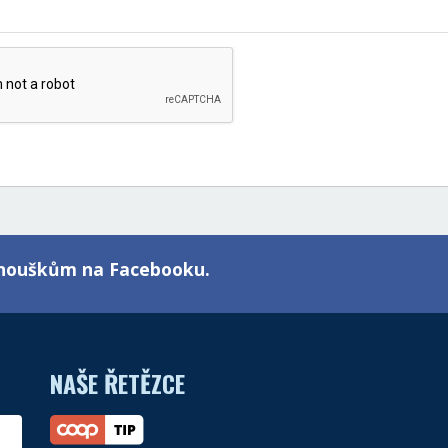
fanouškům na Facebooku.
NAŠE ŘETĚZCE