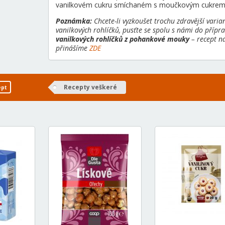
vanilkovém cukru smíchaném s moučkovým cukrem
Poznámka:
Chcete-li vyzkoušet trochu zdravější varia
vanilkových rohlíčků, pusťte se spolu s námi do přípra
vanilkových rohlíčků z pohankové mouky
– recept n
přinášíme
ZDE
Recepty veškeré
ept