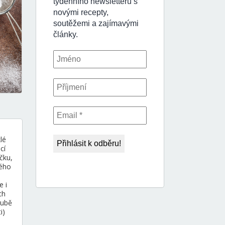
lé
cí
čku,
hého
e i
ch
oubě
i)