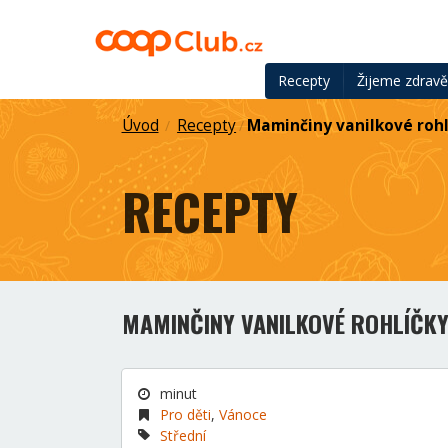
Recepty
Žijeme zdrav
Úvod
Recepty
Maminčiny vanilkové rohl
/
/
RECEPTY
MAMINČINY VANILKOVÉ ROHLÍČK
minut
Pro děti
,
Vánoce
Střední