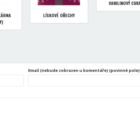
VANILINOVÝ CUK
KÁRNA
LÍSKOVÉ OŘECHY
Y)
Email (nebude zobrazen u komentáře) (povinné pole)