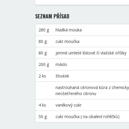
SEZNAM PŘÍSAD
280 g
hladká mouka
80 g
cukr moučka
80 g
jemně umleté lískové či vlašské oříšky
200 g
máslo
2 ks
žloutek
nastrouhaná citronová kůra z chemicky
neošetřeného citronu
4 ks
vanilkový cukr
50 g
cukr moučka ( na obalení rohlíčků)