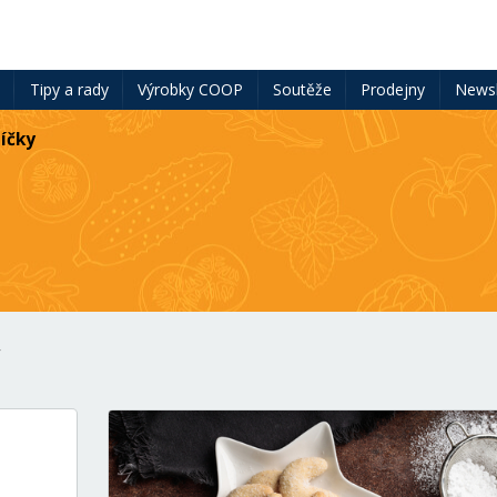
ě
Tipy a rady
Výrobky COOP
Soutěže
Prodejny
Newsl
íčky
Y