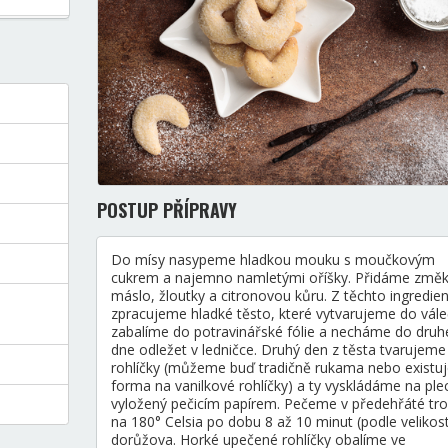
POSTUP PŘÍPRAVY
Do mísy nasypeme hladkou mouku s moučkovým
cukrem a najemno namletými oříšky. Přidáme změk
máslo, žloutky a citronovou kůru. Z těchto ingredien
zpracujeme hladké těsto, které vytvarujeme do vále
zabalíme do potravinářské fólie a necháme do dru
dne odležet v ledničce. Druhý den z těsta tvarujeme
rohlíčky (můžeme buď tradičně rukama nebo existuj
forma na vanilkové rohlíčky) a ty vyskládáme na ple
vyložený pečicím papírem. Pečeme v předehřáté tr
na 180° Celsia po dobu 8 až 10 minut (podle velikost
dorůžova. Horké upečené rohlíčky obalíme ve