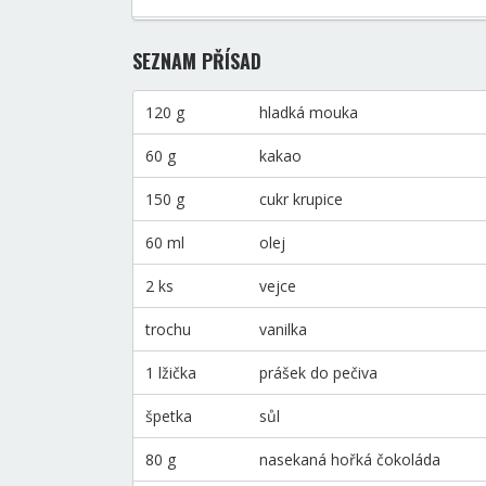
SEZNAM PŘÍSAD
120 g
hladká mouka
60 g
kakao
150 g
cukr krupice
60 ml
olej
2 ks
vejce
trochu
vanilka
1 lžička
prášek do pečiva
špetka
sůl
80 g
nasekaná hořká čokoláda