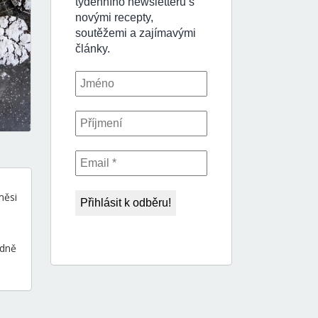
měsi
adně