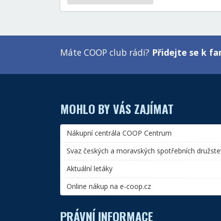
Máte COOP club rádi?
Přidejte se k 
MOHLO BY VÁS ZAJÍMAT
Nákupní centrála COOP Centrum
Svaz českých a moravských spotřebních družste
Aktuální letáky
Online nákup na e-coop.cz
PRÁVNÍ INFORMACE