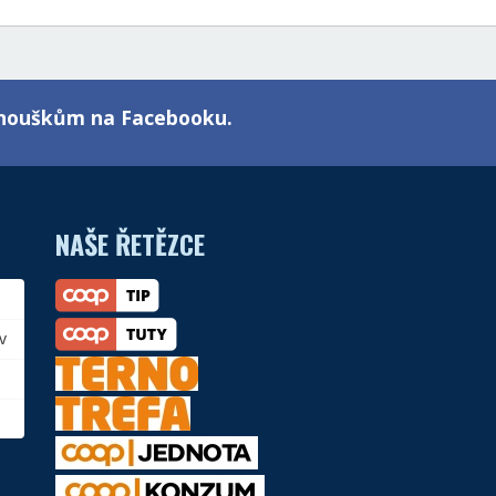
fanouškům na Facebooku.
NAŠE ŘETĚZCE
v