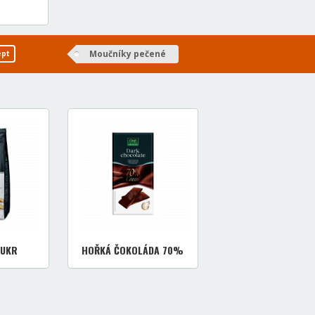
Moučníky pečené
ept
CUKR
HOŘKÁ ČOKOLÁDA 70%