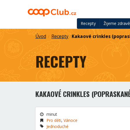
Recepty
Žijeme zdrav
Úvod
Recepty
Kakaové crinkles (popra
/
/
RECEPTY
KAKAOVÉ CRINKLES (POPRASKANÉ
minut
Pro děti
,
Vánoce
Jednoduché