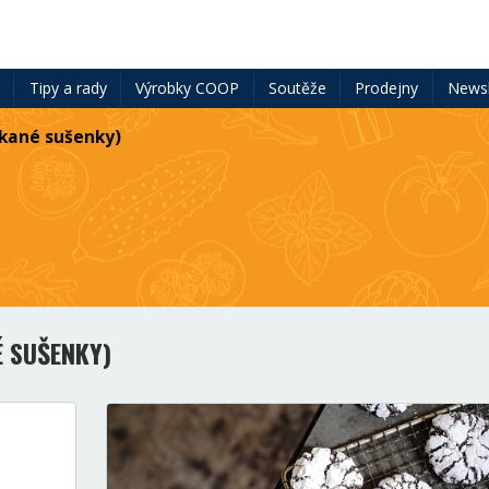
ě
Tipy a rady
Výrobky COOP
Soutěže
Prodejny
Newsl
skané sušenky)
 SUŠENKY)