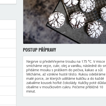
POSTUP PŘÍPRAVY
Nejprve si předehřejeme troubu na 175 °C. V misce
smícháme vejce, cukr, olej a vanilku, následně do s
přidáme mouku s práškem do pečiva, kakao a sůl.
Mícháme, až vznikne husté těsto. Rukou odebíráme
malé porce, ze kterých uděláme kuličku a do každé
zabalíme kousek hořké čokolády. Kuličky poté důkl
obalíme v moučkovém cukru. Pečeme přibližně 10
minut.