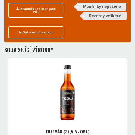
Moučníky nepečené
Stáhnout recept jako
PDF
Recepty veškeré
Vytisknout recept
SOUVISEJÍCÍ VÝROBKY
TUZEMÁK (37,5 % OBJ.)