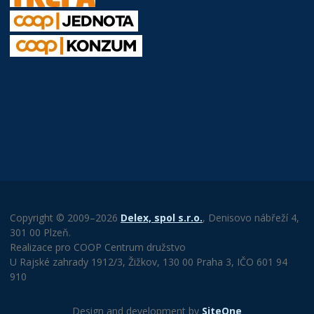
Copyright © 2009–2026
Delex, spol s.r.o.
, Denisovo nábřeží 4,
301 00 Plzeň.
Realizace pro COOP Centrum družstvo
U Rajské zahrady 1912/3, Žižkov, 130 00 Praha 3, IČO 601 94
910
Design and development by
SiteOne