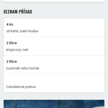
SEZNAM PŘÍSAD
4 ks
středně zralá hruška
2 lžíce
krupicový cukr
2 lžíce
tuzemák nebo koňak
čokoládová poleva