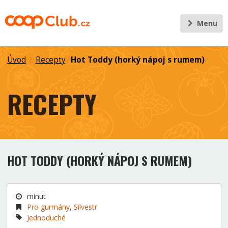
Menu
Úvod
Recepty
Hot Toddy (horký nápoj s rumem)
/
/
RECEPTY
HOT TODDY (HORKÝ NÁPOJ S RUMEM)
minut
Pro gurmány
,
Silvestr
Jednoduché