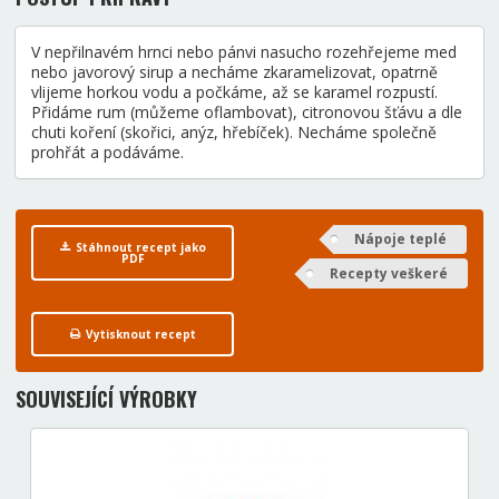
V nepřilnavém hrnci nebo pánvi nasucho rozehřejeme med
nebo javorový sirup a necháme zkaramelizovat, opatrně
vlijeme horkou vodu a počkáme, až se karamel rozpustí.
Přidáme rum (můžeme oflambovat), citronovou šťávu a dle
chuti koření (skořici, anýz, hřebíček). Necháme společně
prohřát a podáváme.
Nápoje teplé
Stáhnout recept jako
PDF
Recepty veškeré
Vytisknout recept
SOUVISEJÍCÍ VÝROBKY