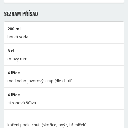
SEZNAM PŘÍSAD
200 ml
horká voda
8 cl
tmavý rum
4 lžíce
med nebo javorový sirup (dle chuti)
4 lžíce
citronová šťáva
koření podle chuti (skořice, anýz, hřebíček)