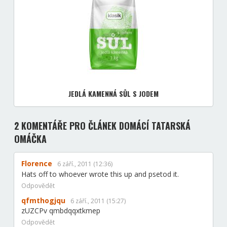
JEDLÁ KAMENNÁ SŮL S JODEM
2 KOMENTÁŘE
PRO ČLÁNEK DOMÁCÍ TATARSKÁ
OMÁČKA
Florence
6 září., 2011 (12:36)
Hats off to whoever wrote this up and psetod it.
Odpovědět
qfmthogjqu
6 září., 2011 (15:27)
zUZCPv qmbdqqxtkmep
Odpovědět