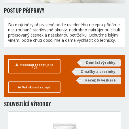
POSTUP PŘÍPRAVY
Do majonézy připravené podle uvedeného receptu přidáme
nastrouhané sterilované okurky, nadrobno nakrájenou cibuli,
prolisovaný česnek a nasekanou petrželku. Ochutíme bílým
vínem, podle chuti dosolíme a dáme vychladit do ledničky.
Domácí výrobky
Stáhnout recept jako
PDF
Omáčky a dresinky
Recepty veškeré
Vytisknout recept
SOUVISEJÍCÍ VÝROBKY