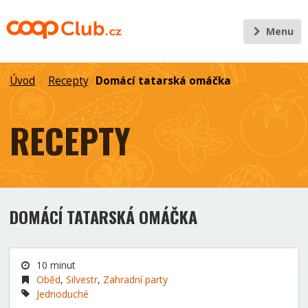
Menu
Úvod
Recepty
Domácí tatarská omáčka
/
/
RECEPTY
DOMÁCÍ TATARSKÁ OMÁČKA
10 minut
Oběd
,
Silvestr
,
Zahradní party
Jednoduché