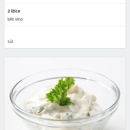
2 lžíce
bílé víno
sůl