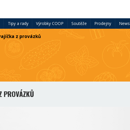
ě
Tipy a rady
Výrobky COOP
Soutěže
Prodejny
Newsl
vajíčka z provázků
 Z PROVÁZKŮ