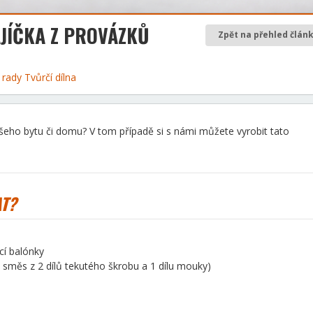
JÍČKA Z PROVÁZKŮ
Zpět na přehled člán
a rady
Tvůrčí dílna
eho bytu či domu? V tom případě si s námi můžete vyrobit tato
T?
cí balónky
o směs z 2 dílů tekutého škrobu a 1 dílu mouky)