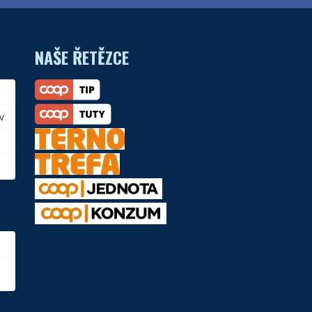
NAŠE ŘETĚZCE
v