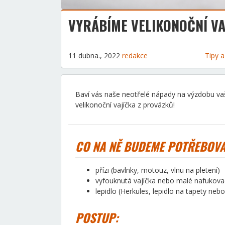
VYRÁBÍME VELIKONOČNÍ VA
11 dubna., 2022
redakce
Tipy 
Baví vás naše neotřelé nápady na výzdobu vaš
velikonoční vajíčka z provázků!
CO NA NĚ BUDEME POTŘEBOVA
přízi (bavlnky, motouz, vlnu na pletení)
vyfouknutá vajíčka nebo malé nafukova
lepidlo (Herkules, lepidlo na tapety neb
POSTUP: