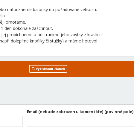
nebo nafoukneme balónky do požadované velikosti.
la.
něji omotáme.
1 den dokonale zaschnout.
jej propíchneme a odstraníme jeho zbytky z kraslice.
(např. dolepíme knoflíky či stužky) a máme hotovo!
Vytisknout článek
Email (nebude zobrazen u komentáře) (povinné pole)