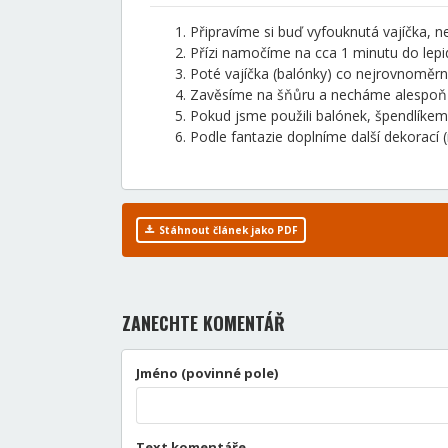
Připravíme si buď vyfouknutá vajíčka, 
Přízi namočíme na cca 1 minutu do lepid
Poté vajíčka (balónky) co nejrovnoměr
Zavěsíme na šňůru a necháme alespoň 
Pokud jsme použili balónek, špendlíkem 
Podle fantazie doplníme další dekorací 
Stáhnout článek jako PDF
ZANECHTE KOMENTÁŘ
Jméno (povinné pole)
Text komentáře