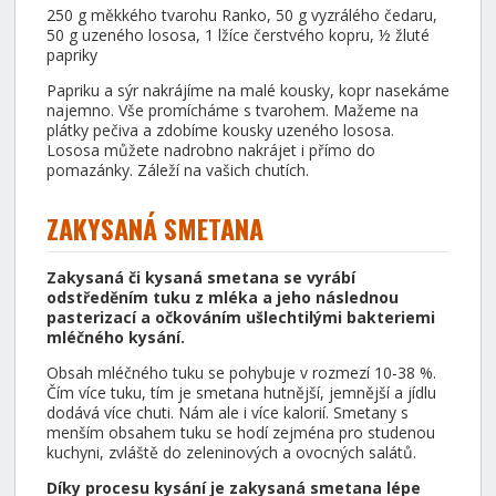
250 g měkkého tvarohu Ranko, 50 g vyzrálého čedaru,
50 g uzeného lososa, 1 lžíce čerstvého kopru, ½ žluté
papriky
Papriku a sýr nakrájíme na malé kousky, kopr nasekáme
najemno. Vše promícháme s tvarohem. Mažeme na
plátky pečiva a zdobíme kousky uzeného lososa.
Lososa můžete nadrobno nakrájet i přímo do
pomazánky. Záleží na vašich chutích.
ZAKYSANÁ SMETANA
Zakysaná či kysaná smetana se vyrábí
odstředěním tuku z mléka a jeho následnou
pasterizací a očkováním ušlechtilými bakteriemi
mléčného kysání.
Obsah mléčného tuku se pohybuje v rozmezí 10-38 %.
Čím více tuku, tím je smetana hutnější, jemnější a jídlu
dodává více chuti. Nám ale i více kalorií. Smetany s
menším obsahem tuku se hodí zejména pro studenou
kuchyni, zvláště do zeleninových a ovocných salátů.
Díky procesu kysání je zakysaná smetana lépe