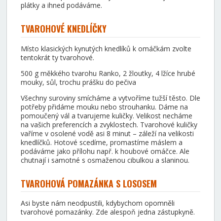
plátky a ihned podáváme.
TVAROHOVÉ KNEDLÍČKY
Místo klasických kynutých knedlíků k omáčkám zvolte
tentokrát ty tvarohové.
500 g měkkého tvarohu Ranko, 2 žloutky, 4 lžíce hrubé
mouky, sůl, trochu prášku do pečiva
Všechny suroviny smícháme a vytvoříme tužší těsto. Dle
potřeby přidáme mouku nebo strouhanku. Dáme na
pomoučený vál a tvarujeme kuličky. Velikost necháme
na vašich preferencích a zvyklostech. Tvarohové kuličky
vaříme v osolené vodě asi 8 minut – záleží na velikosti
knedlíčků. Hotové scedíme, promastíme máslem a
podáváme jako přílohu např. k houbové omáčce. Ale
chutnají i samotné s osmaženou cibulkou a slaninou.
TVAROHOVÁ POMAZÁNKA S LOSOSEM
Asi byste nám neodpustili, kdybychom opomněli
tvarohové pomazánky. Zde alespoň jedna zástupkyně.