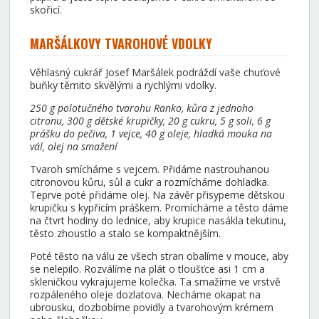
skořicí.
MARŠÁLKOVY TVAROHOVÉ VDOLKY
Věhlasný cukrář Josef Maršálek podráždí vaše chuťové
buňky těmito skvělými a rychlými vdolky.
250 g polotučného tvarohu Ranko, kůra z jednoho
citronu, 300 g dětské krupičky, 20 g cukru, 5 g soli, 6 g
prášku do pečiva, 1 vejce, 40 g oleje, hladká mouka na
vál, olej na smažení
Tvaroh smícháme s vejcem. Přidáme nastrouhanou
citronovou kůru, sůl a cukr a rozmícháme dohladka.
Teprve poté přidáme olej. Na závěr přisypeme dětskou
krupičku s kypřicím práškem. Promícháme a těsto dáme
na čtvrt hodiny do lednice, aby krupice nasákla tekutinu,
těsto zhoustlo a stalo se kompaktnějším.
Poté těsto na válu ze všech stran obalíme v mouce, aby
se nelepilo. Rozválíme na plát o tloušťce asi 1 cm a
skleničkou vykrajujeme kolečka. Ta smažíme ve vrstvě
rozpáleného oleje dozlatova. Necháme okapat na
ubrousku, dozbobíme povidly a tvarohovým krémem