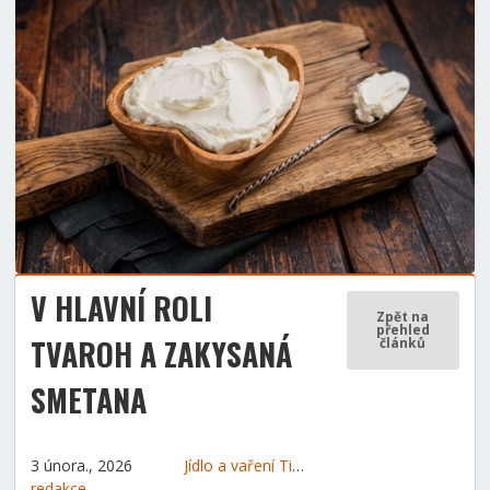
V HLAVNÍ ROLI
Zpět na
přehled
TVAROH A ZAKYSANÁ
článků
SMETANA
3 února., 2026
Jídlo a vaření
Tipy a rady
redakce