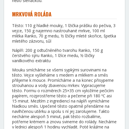
nebo šlehačkou.
MRKVOVÁ ROLÁDA
Těsto: 110 g hladké mouky, 1 lžička prášku do pečiva, 3
vejce, 150 g najemno nastrouhané mrkve, 100 ml
mléka Ranko, 70 g medu, ½ lžičky mleté skořice, špetka
mletého zázvoru, sůl
Náplň: 200 g odtučněného tvarohu Ranko, 150 g
čerstvého sýru Ranko, 1 lžíce medu, ½ lžičky
vanilkového extraktu
Mouku smícháme se všemi sypkými surovinami na
těsto. Vejce vyšleháme s medem a mlékem a směs
přilijeme k mouce. Promícháme a na konec přisypeme
strouhanou a vody zbavenou mrkev. Vypracujeme
těsto. Formu o rozměrech 25×35 cm vyložíme pečicím
papírem, rozprostřeme těsto a pečeme při 180 ºC asi
15 minut. Mezítím z ingrediencí na náplň vymícháme
hladkou směs. Upečené těsto opatrně přendáme na
navlhčenou utěrku a spolu s ní jej zarolujeme. Takto
necháme alespoň 5 minut, pak těsto rozbalíme,
potřeme krémem a znovu svineme do rolády. Necháme
v lednici alespoň 1 hodinu vychladit. Poté krájíme na