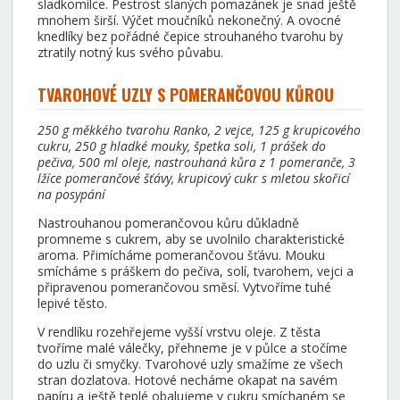
sladkomilce. Pestrost slaných pomazánek je snad ještě
mnohem širší. Výčet moučníků nekonečný. A ovocné
knedlíky bez pořádné čepice strouhaného tvarohu by
ztratily notný kus svého půvabu.
TVAROHOVÉ UZLY S POMERANČOVOU KŮROU
250 g měkkého tvarohu Ranko, 2 vejce, 125 g krupicového
cukru, 250 g hladké mouky, špetka soli, 1 prášek do
pečiva, 500 ml oleje, nastrouhaná kůra z 1 pomeranče, 3
lžíce pomerančové šťávy, krupicový cukr s mletou skořicí
na posypání
Nastrouhanou pomerančovou kůru důkladně
promneme s cukrem, aby se uvolnilo charakteristické
aroma. Přimícháme pomerančovou šťávu. Mouku
smícháme s práškem do pečiva, solí, tvarohem, vejci a
připravenou pomerančovou směsí. Vytvoříme tuhé
lepivé těsto.
V rendlíku rozehřejeme vyšší vrstvu oleje. Z těsta
tvoříme malé válečky, přehneme je v půlce a stočíme
do uzlu či smyčky. Tvarohové uzly smažíme ze všech
stran dozlatova. Hotové necháme okapat na savém
papíru a ještě teplé obalujeme v cukru smíchaném se