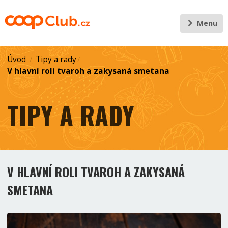
Menu
Úvod
Tipy a rady
/
/
V hlavní roli tvaroh a zakysaná smetana
TIPY A RADY
V HLAVNÍ ROLI TVAROH A ZAKYSANÁ
SMETANA