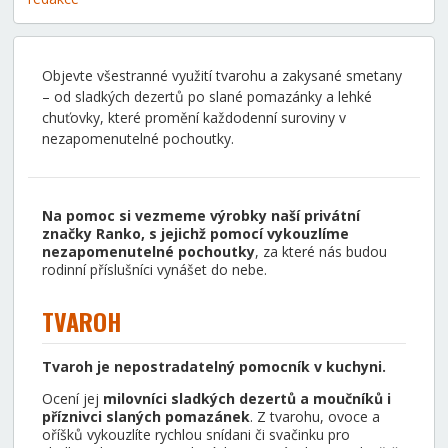
Objevte všestranné využití tvarohu a zakysané smetany
– od sladkých dezertů po slané pomazánky a lehké
chuťovky, které promění každodenní suroviny v
nezapomenutelné pochoutky.
Na pomoc si vezmeme výrobky naší privátní
značky Ranko, s jejichž pomocí vykouzlíme
nezapomenutelné pochoutky
, za které nás budou
rodinní příslušníci vynášet do nebe.
TVAROH
Tvaroh je nepostradatelný pomocník v kuchyni.
Ocení jej
milovníci sladkých dezertů
a moučníků i
příznivci slaných pomazánek
. Z tvarohu, ovoce a
oříšků vykouzlíte rychlou snídani či svačinku pro