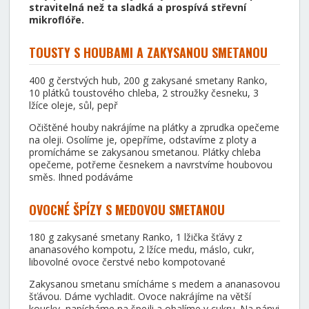
stravitelná než ta sladká a prospívá střevní
mikroflóře.
TOUSTY S HOUBAMI A ZAKYSANOU SMETANOU
400 g čerstvých hub, 200 g zakysané smetany Ranko,
10 plátků toustového chleba, 2 stroužky česneku, 3
lžíce oleje, sůl, pepř
Očištěné houby nakrájíme na plátky a zprudka opečeme
na oleji. Osolíme je, opepříme, odstavíme z ploty a
promícháme se zakysanou smetanou. Plátky chleba
opečeme, potřeme česnekem a navrstvíme houbovou
směs. Ihned podáváme
OVOCNÉ ŠPÍZY S MEDOVOU SMETANOU
180 g zakysané smetany Ranko, 1 lžička šťávy z
ananasového kompotu, 2 lžíce medu, máslo, cukr,
libovolné ovoce čerstvé nebo kompotované
Zakysanou smetanu smícháme s medem a ananasovou
šťávou. Dáme vychladit. Ovoce nakrájíme na větší
kousky, napícháme na špejli a obalíme v cukru. Na pánvi