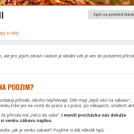
I
Zpět na přehled člán
ipy a rady
le pro jejich zdraví i radost je ideální vzít je ven do podzimní přírod
 NA PODZIM?
vzdalují přírodě, nikoho nepřekvapí. Děti mají „lepší věci na zábavu“,
nku tráví jen na cestě do práce a z práce, po nákupech, úřadech atd
 že příroda má „něco do sebe“.
I menší procházka nás dokáže
y si venku zábavu najdou.
nevíte, jak je venku zabavit? Pojďme si dát několik tipů: