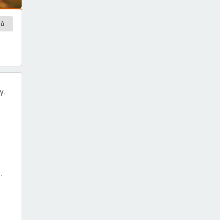
ků
y.
.