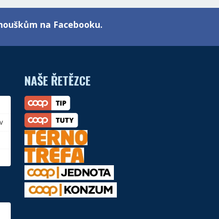
fanouškům na Facebooku.
NAŠE ŘETĚZCE
v