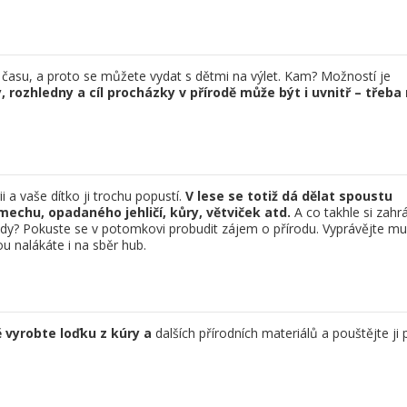
 času, a proto se můžete vydat s dětmi na výlet. Kam? Možností je
 rozhledny a cíl procházky v přírodě může být i uvnitř – třeba
 a vaše dítko ji trochu popustí.
V lese se totiž dá dělat spoustu
mechu, opadaného jehličí, kůry, větviček atd.
A co takhle si zahr
dy? Pokuste se v potomkovi probudit zájem o přírodu. Vyprávějte mu
 nalákáte i na sběr hub.
 vyrobte loďku z kúry a
dalších přírodních materiálů a pouštějte ji 