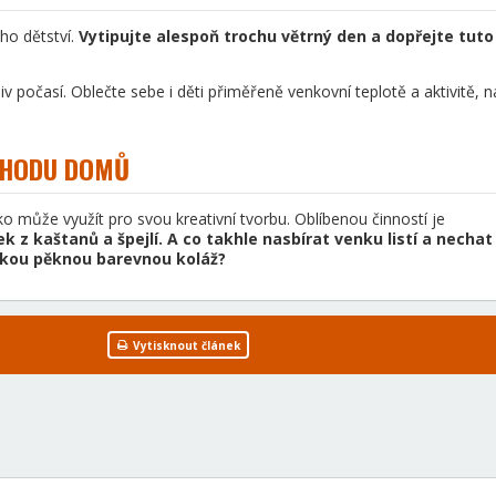
ho dětství.
Vytipujte alespoň trochu větrný den a dopřejte tuto
iv počasí. Oblečte sebe i děti přiměřeně venkovní teplotě a aktivitě, n
ÍCHODU DOMŮ
ko může využít pro svou kreativní tvorbu. Oblíbenou činností je
ek z kaštanů a špejlí.
A co takhle nasbírat venku listí a nechat
jakou pěknou barevnou koláž?
Vytisknout článek