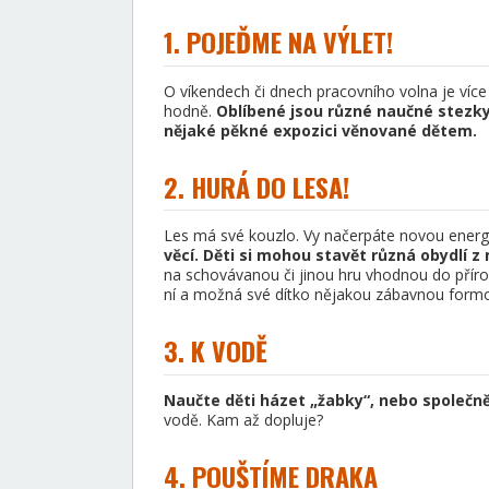
1. POJEĎME NA VÝLET!
O víkendech či dnech pracovního volna je více
hodně.
Oblíbené jsou různé naučné stezky,
nějaké pěkné expozici věnované dětem.
2. HURÁ DO LESA!
Les má své kouzlo. Vy načerpáte novou energii
věcí. Děti si mohou stavět různá obydlí z 
na schovávanou či jinou hru vhodnou do příro
ní a možná své dítko nějakou zábavnou formou
3. K VODĚ
Naučte děti házet „žabky“, nebo společně
vodě. Kam až dopluje?
4. POUŠTÍME DRAKA