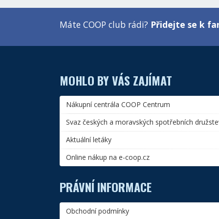
Máte COOP club rádi?
Přidejte se k 
MOHLO BY VÁS ZAJÍMAT
Nákupní centrála COOP Centrum
Svaz českých a moravských spotřebních družste
Aktuální letáky
Online nákup na e-coop.cz
PRÁVNÍ INFORMACE
Obchodní podmínky