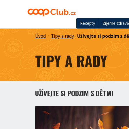
Recepty
Žijeme zdrav
Úvod
Tipy a rady
Užívejte si podzim s d
/
/
TIPY A RADY
UŽÍVEJTE SI PODZIM S DĚTMI