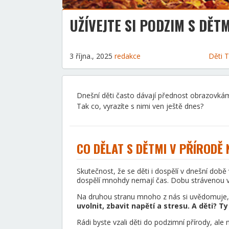
UŽÍVEJTE SI PODZIM S DĚTM
3 října., 2025
redakce
Děti
T
Dnešní děti často dávají přednost obrazovkám, a
Tak co, vyrazíte s nimi ven ještě dnes?
CO DĚLAT S DĚTMI V PŘÍRODĚ
Skutečnost, že se děti i dospělí v dnešní době 
dospělí mnohdy nemají čas. Dobu strávenou ve
Na druhou stranu mnoho z nás si uvědomuje,
uvolnit, zbavit napětí a stresu. A děti? T
Rádi byste vzali děti do podzimní přírody, ale 