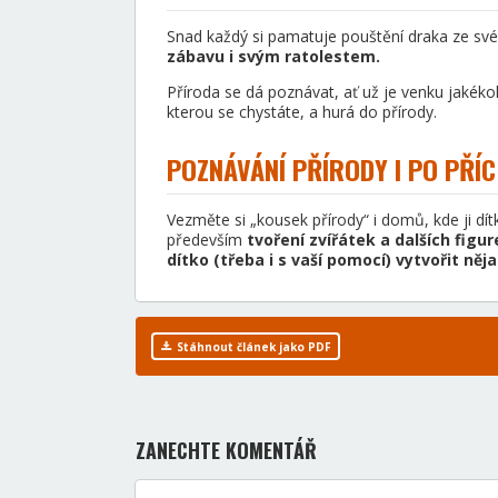
Snad každý si pamatuje pouštění draka ze své
zábavu i svým ratolestem.
Příroda se dá poznávat, ať už je venku jakékol
kterou se chystáte, a hurá do přírody.
POZNÁVÁNÍ PŘÍRODY I PO PŘ
Vezměte si „kousek přírody“ i domů, kde ji dít
především
tvoření zvířátek a dalších figur
dítko (třeba i s vaší pomocí) vytvořit ně
Stáhnout článek jako PDF
ZANECHTE KOMENTÁŘ