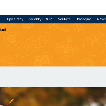
ě
Tipy a rady
Výrobky COOP
Soutěže
Prodejny
Newsl
ětmi