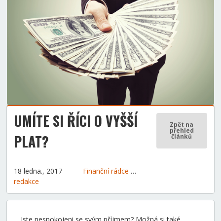
UMÍTE SI ŘÍCI O VYŠŠÍ
Zpět na
přehled
PLAT?
článků
18 ledna., 2017
Finanční rádce
Tipy a rady
redakce
Jste nespokojeni se svým příjmem? Možná si také