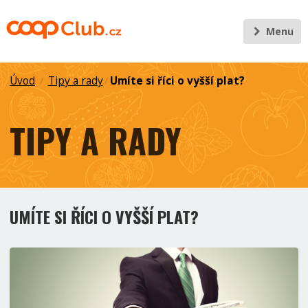
Menu
Úvod
Tipy a rady
Umíte si říci o vyšší plat?
/
/
TIPY A RADY
UMÍTE SI ŘÍCI O VYŠŠÍ PLAT?