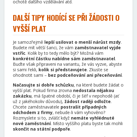
ochotě dalšího vzdělávání atd.
DALŠÍ TIPY HODÍCÍ SE PŘI ŽÁDOSTI O
VYŠŠÍ PLAT
Je samozřejmě
lepší usilovat o menší nárůst mzdy
.
Budete mít větší šanci, že vám
zaměstnavatel vyjde
vstříc
. Kolik by to tedy mělo být? Možná vám
konkrétní částku nabídne sám zaměstnavatel
.
Buďte však připraveni na variantu, že vás vyzve, abyste
si sami řekli,
kolik si představujete
. Zkuste se
ohodnotit sami –
bez podceňování ani přeceňování
.
Načasujte si dobře schůzku
, na které budete žádat o
vyšší plat. Pokud firma zrovna
nedostala nějakou
zakázku
, má špatné období, či je šéf v nepohodě (ať
už z jakéhokoliv důvodu),
žádost raději odložte
.
Chcete zaměstnavatele
postrašit případných
odchodem z firmy
, nebude-li vám vyhověno?
Rozmyslete si to, zvlášť když
nemáte vyhlédnuté
nové zaměstnání
. Místo vyššího platu byste tak mohli
skončit na státní podpoře
.