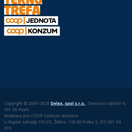
Copyright © 2009–2026
Delex, spol s.r.o.
, Denisovo nábřeží 4,
301 00 Plzeň.
Realizace pro COOP Centrum družstvo
U Rajské zahrady 1912/3, Žižkov, 130 00 Praha 3, IČO 601 94
910