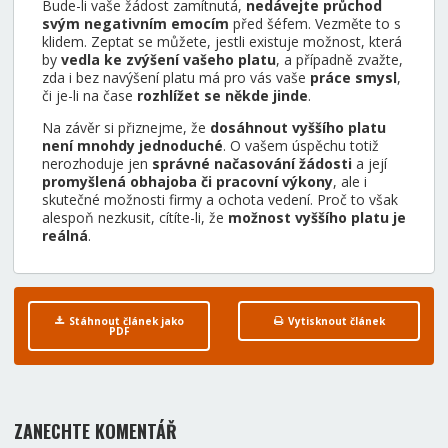
Bude-li vaše žádost zamítnutá,
nedávejte průchod
svým negativním emocím
před šéfem. Vezměte to s
klidem. Zeptat se můžete, jestli existuje možnost, která
by
vedla ke zvýšení vašeho platu
, a případně zvažte,
zda i bez navýšení platu má pro vás vaše
práce smysl
,
či je-li na čase
rozhlížet se někde jinde
.
Na závěr si přiznejme, že
dosáhnout vyššího platu
není mnohdy jednoduché
. O vašem úspěchu totiž
nerozhoduje jen
správné načasování žádosti
a její
promyšlená obhajoba či pracovní výkony
, ale i
skutečné možnosti firmy a ochota vedení. Proč to však
alespoň nezkusit, cítíte-li, že
možnost
vyššího platu je
reálná
.
Stáhnout článek jako
Vytisknout článek
PDF
ZANECHTE KOMENTÁŘ