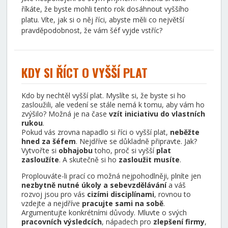
říkáte, že byste mohli tento rok dosáhnout vyššího
platu. Víte, jak si o něj říci, abyste měli co největší
pravděpodobnost, že vám šéf vyjde vstříc?
KDY SI ŘÍCT O VYŠŠÍ PLAT
Kdo by nechtěl vyšší plat. Myslíte si, že byste si ho
zasloužili, ale vedení se stále nemá k tomu, aby vám ho
zvýšilo? Možná je na čase
vzít iniciativu do vlastních
rukou
.
Pokud vás zrovna napadlo si říci o vyšší plat,
neběžte
hned za šéfem
. Nejdříve se důkladně připravte. Jak?
Vytvořte si
obhajobu
toho, proč si vyšší
plat
zasloužíte
. A skutečně si ho
zasloužit musíte
.
Proplouváte-li prací co možná nejpohodlněji, plníte jen
nezbytně nutné úkoly a sebevzdělávání
a váš
rozvoj jsou pro vás
cizími disciplínami
, rovnou to
vzdejte a nejdříve
pracujte sami na sobě
.
Argumentujte konkrétními důvody. Mluvte o svých
pracovních výsledcích
, nápadech pro
zlepšení firmy
,