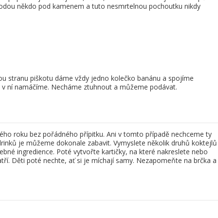
náhodou někdo pod kamenem a tuto nesmrtelnou pochoutku nikdy
hou stranu piškotu dáme vždy jedno kolečko banánu a spojíme
y v ní namáčíme. Necháme ztuhnout a můžeme podávat.
ho roku bez pořádného přípitku. Ani v tomto případě nechceme ty
 drinků je můžeme dokonale zabavit. Vymyslete několik druhů koktejlů
třebné ingredience. Poté vytvořte kartičky, na které nakreslete nebo
atří. Děti poté nechte, ať si je míchají samy. Nezapomeňte na brčka a