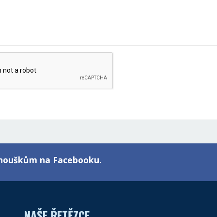
fanouškům na Facebooku.
NAŠE ŘETĚZCE