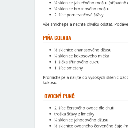
¼ sklenice jablečného moštu (případně 
¼ sklenice hroznového moštu
2 lžíce pomerančové šťávy
Vše smíchejte a nechte chvilku odstát. Podáv
PI
ÑA COLADA
½ sklenice ananasového džusu
¼ sklenice kokosového mléka
1 lžička třtinového cukru
1 lžíce smetany
Promíchejte a nalijte do vysokých sklenic o
kokosu.
OVOCNÝ PUNČ
2 lžíce čerstvého ovoce dle chuti
troška šťávy z limetky
¼ sklenice jahodového džusu
½ sklenice ovocného červeného čaje (ma