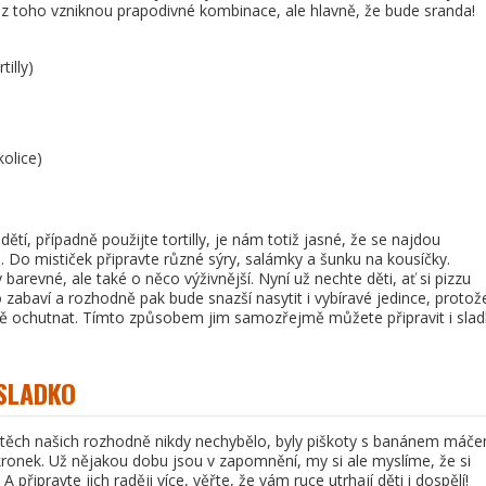
ná z toho vzniknou prapodivné kombinace, ale hlavně, že bude sranda!
illy)
kolice)
tí, případně použijte tortilly, je nám totiž jasné, že se najdou
u. Do mističek připravte různé sýry, salámky a šunku na kousíčky.
 barevné, ale také o něco výživnější. Nyní už nechte děti, ať si pizzu
to zabaví a rozhodně pak bude snazší nasytit i vybíravé jedince, protož
tně ochutnat. Tímto způsobem jim samozřejmě můžete připravit i sla
SLADKO
 těch našich rozhodně nikdy nechybělo, byly piškoty s banánem máče
onek. Už nějakou dobu jsou v zapomnění, my si ale myslíme, že si
připravte jich raději více, věřte, že vám ruce utrhají děti i dospělí!