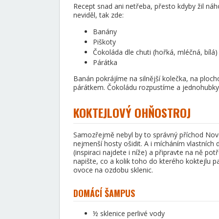
Recept snad ani netřeba, přesto kdyby žil 
neviděl, tak zde:
Banány
Piškoty
Čokoláda dle chuti (hořká, mléčná, bílá)
Párátka
Banán pokrájíme na silnější kolečka, na ploc
párátkem. Čokoládu rozpustíme a jednohubk
KOKTEJLOVÝ OHŇOSTROJ
Samozřejmě nebyl by to správný příchod Nové
nejmenší hosty ošidit. A i mícháním vlastních
(inspiraci najdete i níže) a připravte na ně po
napište, co a kolik toho do kterého koktejlu p
ovoce na ozdobu sklenic.
DOMÁCÍ ŠAMPUS
½ sklenice perlivé vody