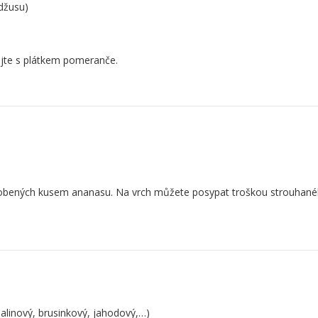
džusu)
ejte s plátkem pomeranče.
zdobených kusem ananasu. Na vrch můžete posypat troškou strouhan
linový, brusinkový, jahodový,…)