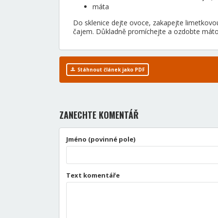
máta
Do sklenice dejte ovoce, zakapejte limetkovou
čajem. Důkladně promíchejte a ozdobte máto
Stáhnout článek jako PDF
ZANECHTE KOMENTÁŘ
Jméno (povinné pole)
Text komentáře