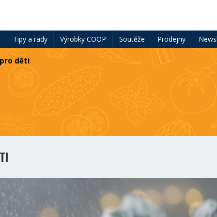
ě
Tipy a rady
Výrobky COOP
Soutěže
Prodejny
Newsl
pro děti
TI