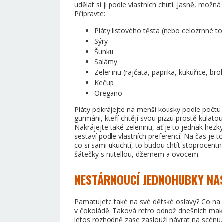
udělat si ji podle vlastních chutí. Jasně, mož
Připravte:
Pláty listového těsta (nebo celozrnné tort
Sýry
Šunku
Salámy
Zeleninu (rajčata, paprika, kukuřice, bro
Kečup
Oregano
Pláty pokrájejte na menší kousky podle počtu dě
gurmáni, kteří chtějí svou pizzu prostě kulato
Nakrájejte také zeleninu, ať je to jednak hezky
sestaví podle vlastních preferencí. Na čas je 
co si sami ukuchtí, to budou chtít stoprocen
šátečky s nutellou, džemem a ovocem.
NESTÁRNOUCÍ JEDNOHUBKY NA
Pamatujete také na své dětské oslavy? Co na
v čokoládě. Taková retro odnož dnešních makr
letos rozhodně zase zaslouží návrat na scénu. A 