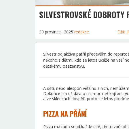
SILVESTROVSKÉ DOBROTY 
30 prosince., 2025
redakce
Děti
J
Silvestr odjakživa patřil především do repert
někoho s dětmi, kdo se letos ukáže na vaší no
dětskému osazenstvu.
A děti, nebo alespoň většinu z nich, nemůže
Dokonce jim už dávno nic moc neříkají ani ryc
a ve sklenkách dospělí, proto se letos pojďme 
PIZZA NA PŘÁNÍ
Pizzu má rádo snad každé dítě, tímto způsobem