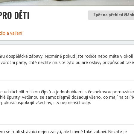
PRO DĚTI
Zpět na přehled člán
ídlo a vaření
oáru dospělácké zábavy. Nicméně pokud jste rodiče nebo máte v okolí
voroční párty, chtě nechtě musíte tyto bujaré oslavy přizpůsobit také
me uchlácholit miskou čipsů a jednohubkami s česnekovou pomazánk
hlé špunty. Většinou se samozřejmě dožadují všeho, co mají na talíří
pokusit uspokojit všechny, i ty nejmenší hosty.
 se malí strávníci nejen zasytí, ale hlavně také zabaví. Nechte je