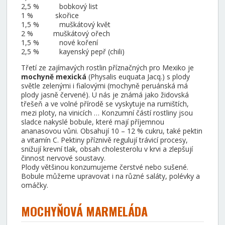
2,5 % bobkový list
1 % skořice
1,5 % muškátový květ
2 % muškátový ořech
1,5 % nové koření
2,5 % kayenský pepř (chili)
Třetí ze zajímavých rostlin příznačných pro Mexiko je
mochyně mexická
(Physalis euquata Jacq.) s plody
světle zelenými i fialovými (mochyně peruánská má
plody jasně červené). U nás je známá jako židovská
třešeň a ve volné přírodě se vyskytuje na rumištích,
mezi ploty, na vinicích … Konzumní částí rostliny jsou
sladce nakyslé bobule, které mají příjemnou
ananasovou vůni. Obsahují 10 – 12 % cukru, také pektin
a vitamín C. Pektiny příznivě regulují trávicí procesy,
snižují krevní tlak, obsah cholesterolu v krvi a zlepšují
činnost nervové soustavy.
Plody většinou konzumujeme čerstvé nebo sušené.
Bobule můžeme upravovat i na různé saláty, polévky a
omáčky.
MOCHYŇOVÁ MARMELÁDA