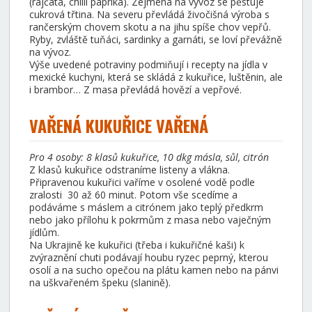
(rajčata, chilli paprika). Zejména na vývoz se pěstuje
cukrová třtina. Na severu převládá živočišná výroba s
rančerským chovem skotu a na jihu spíše chov vepřů.
Ryby, zvláště tuňáci, sardinky a garnáti, se loví převážně
na vývoz.
Výše uvedené potraviny podmiňují i recepty na jídla v
mexické kuchyni, která se skládá z kukuřice, luštěnin, ale
i brambor… Z masa převládá hovězí a vepřové.
VAŘENÁ KUKUŘICE VAŘENÁ
Pro 4 osoby: 8 klasů kukuřice, 10 dkg másla, sůl, citrón
Z klasů kukuřice odstraníme listeny a vlákna.
Připravenou kukuřici vaříme v osolené vodě podle
zralosti 30 až 60 minut. Potom vše scedíme a
podáváme s máslem a citrónem jako teplý předkrm
nebo jako přílohu k pokrmům z masa nebo vaječným
jídlům.
Na Ukrajině ke kukuřici (třeba i kukuřičné kaši) k
zvýraznění chuti podávají houbu ryzec peprný, kterou
osolí a na sucho opečou na plátu kamen nebo na pánvi
na uškvařeném špeku (slanině).