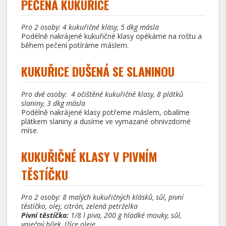
PEČENÁ KUKUŘICE
Pro 2 osoby: 4 kukuřičné klasy, 5 dkg másla
Podélně nakrájené kukuřičné klasy opékáme na roštu a
během pečení potíráme máslem.
KUKUŘICE DUŠENÁ SE SLANINOU
Pro dvě osoby: 4 očištěné kukuřičné klasy, 8 plátků
slaniny, 3 dkg másla
Podélně nakrájené klasy potřeme máslem, obalíme
plátkem slaniny a dusíme ve vymazané ohnivzdorné
míse.
KUKUŘIČNÉ KLASY V PIVNÍM
TĚSTÍČKU
Pro 2 osoby: 8 malých kukuřičných klásků, sůl, pivní
těstíčko, olej, citrón, zelená petrželka
Pivní těstíčko:
1/8 l piva, 200 g hladké mouky, sůl,
vaječný bílek, lžíce oleje