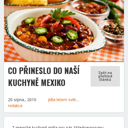
CO PŘINESLO DO NAŠÍ
Zpět na
přehled
KUCHYNĚ MEXIKO
článků
20 srpna., 2010
Jídla letem světem
Tipy a rady
redakce
Z mexické kuchyně měla pro nás Středoevropany