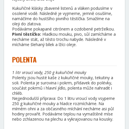
Kukuřičné klásky zbavené listenů a vláken podusíme v
osolené vodě. Následně je vyjmeme, jemně osušíme,
namáčíme do hustšího pivního těstíčka. Smažíme na
oleji do zlatova.
Podáváme pokapané citrónem a ozdobené petrželkou.
Pivní těstíčko:
Hladkou mouku, pivo, sůl zamícháme a
necháme stát, až těsto trochu nabyde. Následně v
mícháme šlehaný bílek a lžíci oleje.
POLENTA
1 litr vroucí vody, 250 g kukuřičné mouky
Polenty jsou husté kaše z kukuřičné mouky, tekutiny a
soli. Polenta je surovina i pokrm, přídavek do polévky,
součást pokrmů i hlavní jídlo, polenta může nahradit i
chléb.
Nejjednodušší příprava: Do 1 litru vroucí vody vsypeme
250 g kukuřičné mouky a hladce rozmícháme. Na
mírném ohni a za občasného míchání necháme asi půl
hodiny provařit. Podáváme teplou na vymaštěné míse
nebo zchlazenou na plechu a vykrajovanou na kousky.