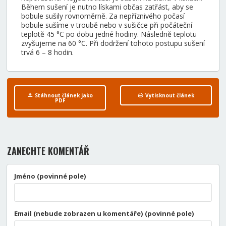
Během sušení je nutno lískami občas zatřást, aby se
bobule sušily rovnoměrně. Za nepříznivého počasí
bobule sušíme v troubě nebo v sušičce při počáteční
teplotě 45 °C po dobu jedné hodiny. Následně teplotu
zvyšujeme na 60 °C. Při dodržení tohoto postupu sušení
trvá 6 – 8 hodin.
Stáhnout článek jako
Vytisknout článek
PDF
ZANECHTE KOMENTÁŘ
Jméno (povinné pole)
Email (nebude zobrazen u komentáře) (povinné pole)