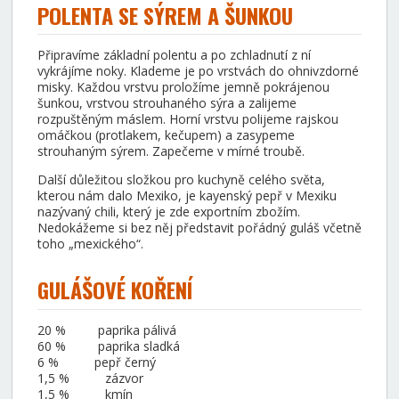
POLENTA SE SÝREM A ŠUNKOU
Připravíme základní polentu a po zchladnutí z ní
vykrájíme noky. Klademe je po vrstvách do ohnivzdorné
misky. Každou vrstvu proložíme jemně pokrájenou
šunkou, vrstvou strouhaného sýra a zalijeme
rozpuštěným máslem. Horní vrstvu polijeme rajskou
omáčkou (protlakem, kečupem) a zasypeme
strouhaným sýrem. Zapečeme v mírné troubě.
Další důležitou složkou pro kuchyně celého světa,
kterou nám dalo Mexiko, je kayenský pepř v Mexiku
nazývaný chili, který je zde exportním zbožím.
Nedokážeme si bez něj představit pořádný guláš včetně
toho „mexického“.
GULÁŠOVÉ KOŘENÍ
20 % paprika pálivá
60 % paprika sladká
6 % pepř černý
1,5 % zázvor
1,5 % kmín