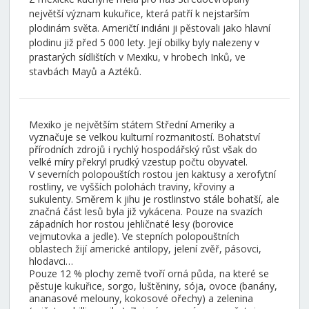
největší význam kukuřice, která patří k nejstarším
plodinám světa. Američtí indiáni ji pěstovali jako hlavní
plodinu již před 5 000 lety. Její obilky byly nalezeny v
prastarých sídlištích v Mexiku, v hrobech Inků, ve
stavbách Mayů a Aztéků.
Mexiko je největším státem Střední Ameriky a
vyznačuje se velkou kulturní rozmanitostí. Bohatství
přírodních zdrojů i rychlý hospodářský růst však do
velké míry překryl prudký vzestup počtu obyvatel.
V severních polopouštích rostou jen kaktusy a xerofytní
rostliny, ve vyšších polohách traviny, křoviny a
sukulenty. Směrem k jihu je rostlinstvo stále bohatší, ale
značná část lesů byla již vykácena. Pouze na svazích
západních hor rostou jehličnaté lesy (borovice
vejmutovka a jedle). Ve stepních polopouštních
oblastech žijí americké antilopy, jelení zvěř, pásovci,
hlodavci…
Pouze 12 % plochy země tvoří orná půda, na které se
pěstuje kukuřice, sorgo, luštěniny, sója, ovoce (banány,
ananasové melouny, kokosové ořechy) a zelenina