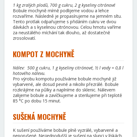
1 kg zralých plodů, 700 g cukru, 2 g kyseliny citrónové
Bobule mochyně mírně podlijeme vodou a lehce
rozvaříme. Následně je propasírujeme na jemném sítu.
Tento protlak odpařujeme s přidáním cukru ve dvou
dávkách a s kyselinou citrónovou. Celou hmotu vaříme
za neustálého míchání tak dlouho, až dostatečně
zrosolovatí.
KOMPOT Z MOCHYNĚ
Nálev: 500 g cukru, 1 g kyseliny citrónové, ½ l vody = 0,8 l
hotového nálevu.
Pro výrobu kompotu používáme bobule mochyně již
vybarvené, ale dosud pevné a nikoliv přezrálé. Bobule
rozkrájíme na půlky a naplníme do sklenic. Nálevem
zalijeme bobule a zavíčkujeme a sterilujeme při teplotě
85 °C po dobu 15 minut.
SUŠENÁ MOCHYNĚ
K sušení používáme bobule plně vyzrálé, vybarvené a
neporušené. Nejjednodušší je sušení na slunci v lískách.