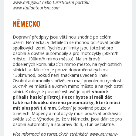
www.mit.gov.it nebo turistickém portálu
www.italiantourism.com
NĚMECKO
Dopravní předpisy jsou většinou shodné po celém
území Německa, v detailech se mohou odlišovat podle
spolkových zemí. Rychlostní limity jsou totožné pro
osobní a obytné automobily a pro motocykly (50km/h
město, 100km/h mimo město). Na směrově
oddělených komunikacích mimo město, na rychlostních
silnicích a dálnicích je pouze doporučená rychlost
130km/hod, pokud není značkami uvedeno jinak.
Osobní automobily s přívěsem mají povolenou rychlost
50km/h ve městě a 80km/h mimo město a na rychlostní
silnici. K obvyklé povinné výbavě je opět
vhodné
přibalit hasicí přístroj
.
Pozor byste si měli dát
také na hloubku dezénu pneumatiky, která musí
mít alespoň 1,6 mm.
Svícení je povinné pouze v
tunelech. Mopedy a motocykly musí používat potkávací
světla stále. Výhodou je, že v Německu jsou dálnice pro
osobní automobily a soupravy do 3,5 tun bezplatné.
Více informací na turistických stránkách www.germany-