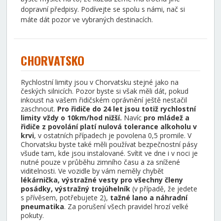
dopravní předpisy. Podívejte se spolu s námi, nač si
máte dát pozor ve vybraných destinacích.
CHORVATSKO
Rychlostní limity jsou v Chorvatsku stejné jako na
českých silnicích. Pozor byste si však měli dát, pokud
inkoust na vašem řidičském oprávnění ještě nestačil
zaschnout.
Pro řidiče do 24 let jsou totiž rychlostní
limity vždy o 10km/hod nižší.
Navíc
pro mládež a
řidiče z povolání platí nulová tolerance alkoholu v
krvi
, v ostatních případech je povolena 0,5 promile. V
Chorvatsku byste také měli používat bezpečnostní pásy
všude tam, kde jsou instalované. Svítit ve dne i v noci je
nutné pouze v průběhu zimního času a za snížené
viditelnosti. Ve vozidle by vám neměly chybět
lékárnička, výstražné vesty pro všechny členy
posádky, výstražný trojúhelník
(v případě, že jedete
s přívěsem, potřebujete 2),
tažné lano a náhradní
pneumatika
. Za porušení všech pravidel hrozí velké
pokuty.