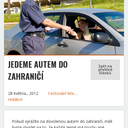
JEDEME AUTEM DO
Zpět na
přehled
ZAHRANIČÍ
článků
28 května., 2012
Cestování letem světem
Tipy a rady
redakce
Pokud vyrážíte na dovolenou autem do zahraničí, měli
byste myslet na to, že každá země má trochu jiné