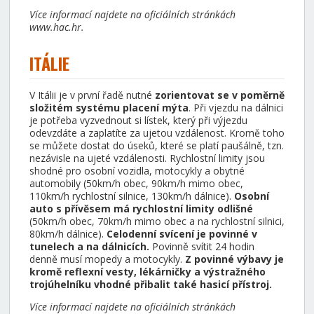
Více informací najdete na oficiálních stránkách
www.hac.hr.
ITÁLIE
V Itálii je v první řadě nutné
zorientovat se v poměrně
složitém systému placení mýta
. Při vjezdu na dálnici
je potřeba vyzvednout si lístek, který při výjezdu
odevzdáte a zaplatíte za ujetou vzdálenost. Kromě toho
se můžete dostat do úseků, které se platí paušálně, tzn.
nezávisle na ujeté vzdálenosti. Rychlostní limity jsou
shodné pro osobní vozidla, motocykly a obytné
automobily (50km/h obec, 90km/h mimo obec,
110km/h rychlostní silnice, 130km/h dálnice).
Osobní
auto s přívěsem má rychlostní limity odlišné
(50km/h obec, 70km/h mimo obec a na rychlostní silnici,
80km/h dálnice).
Celodenní svícení je povinné v
tunelech a na dálnicích.
Povinně svítit 24 hodin
denně musí mopedy a motocykly.
Z povinné výbavy je
kromě reflexní vesty, lékárničky a výstražného
trojúhelníku vhodné přibalit také hasicí přístroj.
Více informací najdete na oficiálních stránkách