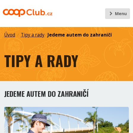
Menu
Úvod
Tipy a rady
Jedeme autem do zahraničí
/
/
TIPY A RADY
JEDEME AUTEM DO ZAHRANIČÍ