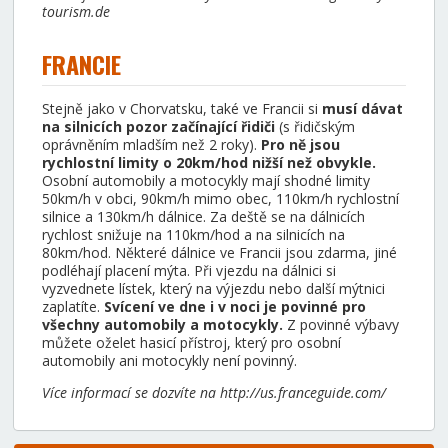
tourism.de
FRANCIE
Stejně jako v Chorvatsku, také ve Francii si
musí dávat
na silnicích pozor začínající řidiči
(s řidičským
oprávněním mladším než 2 roky).
Pro ně jsou
rychlostní limity o 20km/hod nižší než obvykle.
Osobní automobily a motocykly mají shodné limity
50km/h v obci, 90km/h mimo obec, 110km/h rychlostní
silnice a 130km/h dálnice. Za deště se na dálnicích
rychlost snižuje na 110km/hod a na silnicích na
80km/hod. Některé dálnice ve Francii jsou zdarma, jiné
podléhají placení mýta. Při vjezdu na dálnici si
vyzvednete lístek, který na výjezdu nebo další mýtnici
zaplatíte.
Svícení ve dne i v noci je povinné pro
všechny automobily a motocykly.
Z povinné výbavy
můžete oželet hasicí přístroj, který pro osobní
automobily ani motocykly není povinný.
Více informací se dozvíte na http://us.franceguide.com/