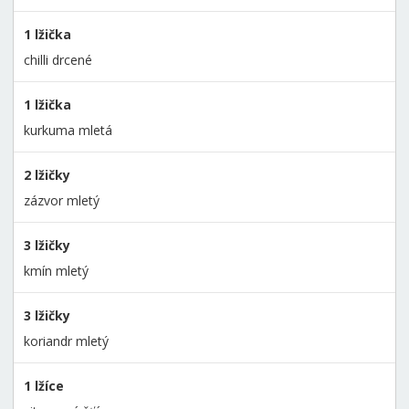
1 lžička
chilli drcené
1 lžička
kurkuma mletá
2 lžičky
zázvor mletý
3 lžičky
kmín mletý
3 lžičky
koriandr mletý
1 lžíce