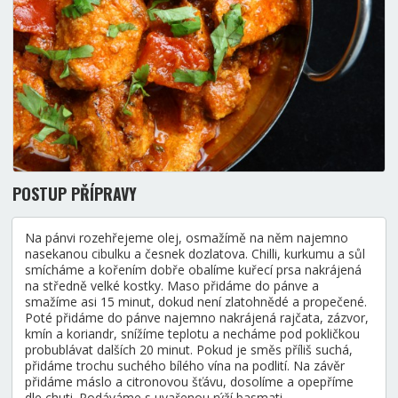
POSTUP PŘÍPRAVY
Na pánvi rozehřejeme olej, osmažímě na něm najemno
nasekanou cibulku a česnek dozlatova. Chilli, kurkumu a sůl
smícháme a kořením dobře obalíme kuřecí prsa nakrájená
na středně velké kostky. Maso přidáme do pánve a
smažíme asi 15 minut, dokud není zlatohnědé a propečené.
Poté přidáme do pánve najemno nakrájená rajčata, zázvor,
kmín a koriandr, snížíme teplotu a necháme pod pokličkou
probublávat dalších 20 minut. Pokud je směs příliš suchá,
přidáme trochu suchého bílého vína na podlití. Na závěr
přidáme máslo a citronovou šťávu, dosolíme a opepříme
dle chuti. Podáváme s uvařenou rýží basmati.