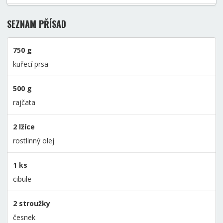
SEZNAM PŘÍSAD
750 g
kuřecí prsa
500 g
rajčata
2 lžíce
rostlinný olej
1 ks
cibule
2 stroužky
česnek