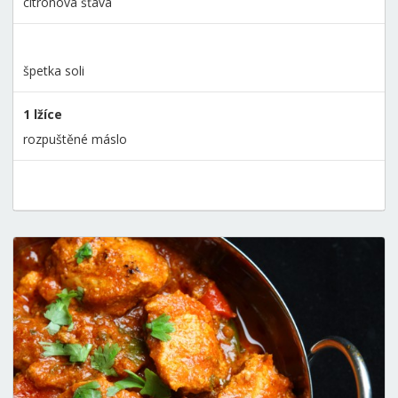
citronová šťáva
špetka soli
1 lžíce
rozpuštěné máslo