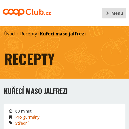
Menu
Úvod
Recepty
Kuřecí maso jalfrezi
/
/
RECEPTY
KUŘECÍ MASO JALFREZI
60 minut
Pro gurmány
Střední