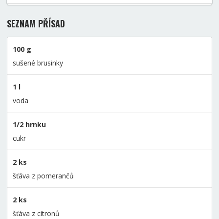
SEZNAM PŘÍSAD
100 g
sušené brusinky
1 l
voda
1/2 hrnku
cukr
2 ks
šťáva z pomerančů
2 ks
šťáva z citronů