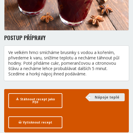
POSTUP PŘÍPRAVY
Ve velkém hrnci smícháme brusinky s vodou a kořením,
přivedeme k varu, snížíme teplotu a necháme táhnout půl
hodiny. Poté přidáme cukr, pomerančovou a citronovou
šťávu a necháme lehce probublávat dalších 5 minut.
Scedíme a horký nápoj ihned podáváme.
Nápoje teplé
Stáhnout recept jako
PDF
Vytisknout recept