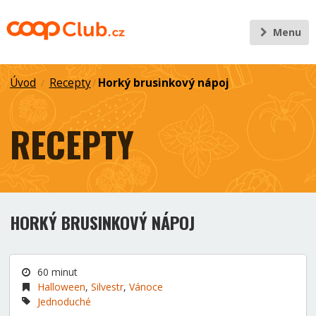
Menu
Úvod
Recepty
Horký brusinkový nápoj
/
/
RECEPTY
HORKÝ BRUSINKOVÝ NÁPOJ
60 minut
Halloween
,
Silvestr
,
Vánoce
Jednoduché