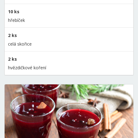
10 ks
hřebíček
2 ks
celá skořice
2 ks
hvězdičkové koření