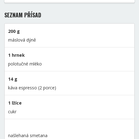
SEZNAM PŘÍSAD
200 g
máslová dýně
1 hrnek
polotučné mléko
14 g
káva espresso (2 porce)
1 lžíce
cukr
našlehaná smetana