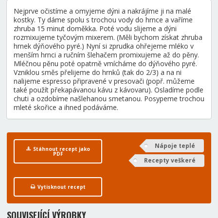
Nejprve očistíme a omyjeme dýni a nakrájíme ji na malé
kostky. Ty dáme spolu s trochou vody do hrnce a vaříme
zhruba 15 minut doměkka. Poté vodu slijeme a dýni
rozmixujeme tyčovým mixerem. (Měli bychom získat zhruba
hrnek dýňového pyré.) Nyní si zprudka ohřejeme mléko v
menším hrnci a ručním šlehačem promixujeme až do pěny.
Mléčnou pěnu poté opatrně vmícháme do dýňového pyré.
Vzniklou směs přelijeme do hrnků (tak do 2/3) a na ni
nalijeme espresso připravené v presovači (popř. můžeme
také použít překapávanou kávu z kávovaru). Osladíme podle
chuti a ozdobíme našlehanou smetanou. Posypeme trochou
mleté skořice a ihned podáváme.
Nápoje teplé
Stáhnout recept jako
PDF
Recepty veškeré
Vytisknout recept
SOUVISEJÍCÍ VÝROBKY