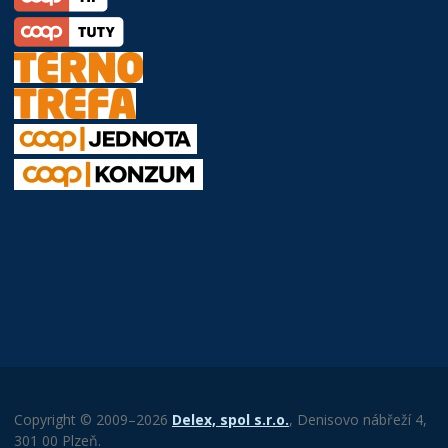
Copyright © 2009–2026
Delex, spol s.r.o.
, Denisovo nábřeží 4,
301 00 Plzeň.