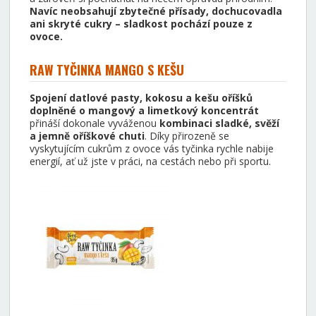
Navíc neobsahují zbytečné přísady, dochucovadla
ani skryté cukry – sladkost pochází pouze z
ovoce.
RAW TYČINKA MANGO S KEŠU
Spojení datlové pasty, kokosu a kešu oříšků
doplněné o mangový a limetkový koncentrát
přináší dokonale vyváženou
kombinaci sladké, svěží
a jemně oříškové chuti
. Díky přirozeně se
vyskytujícím cukrům z ovoce vás tyčinka rychle nabije
energií, ať už jste v práci, na cestách nebo při sportu.