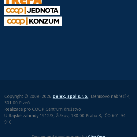
Copyright © 2009–2026
Delex, spol s.r.o.
, Denisovo nábřeží 4,
301 00 Plzeň.
Realizace pro COOP Centrum družstvo
U Rajské zahrady 1912/3, Žižkov, 130 00 Praha 3, IČO 601 94
910
Design and development by
SiteOne