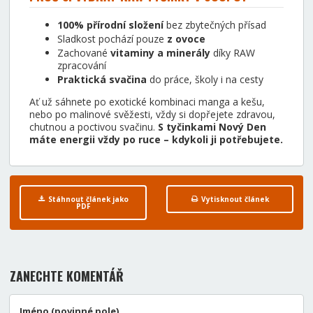
100% přírodní složení
bez zbytečných přísad
Sladkost pochází pouze
z ovoce
Zachované
vitaminy a minerály
díky RAW
zpracování
Praktická svačina
do práce, školy i na cesty
Ať už sáhnete po exotické kombinaci manga a kešu,
nebo po malinové svěžesti, vždy si dopřejete zdravou,
chutnou a poctivou svačinu.
S tyčinkami Nový Den
máte energii vždy po ruce – kdykoli ji potřebujete.
Stáhnout článek jako
Vytisknout článek
PDF
ZANECHTE KOMENTÁŘ
Jméno (povinné pole)