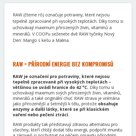
RAW (čteme ró) označuje potraviny, které nejsou
tepelně zpracované při vysokých teplotách. Díky tomu si
uchovávají maximum přirozených živin, vitamínů a
minerálů. V COOPu seženete dvě RAW tyčinky Nový
Den: Mango s kešu a Malina.
RAW = PŘÍRODNÍ ENERGIE BEZ KOMPROMISŮ
RAW je označení pro potraviny, které nejsou
tepelně zpracované při vysokých teplotách –
většinou se uvádí hranice do 42 °C.
Díky tomu si
uchovávají maximum svých přirozených živin, vitamínů,
minerálů a také originální chuť. RAW strava je vnímána
jako přirozenější a šetrnější k tělu, protože
obsahuje
enzymy a další látky, které se při klasickém
vaření nebo pečení ztrácí
.
RAW produkty tak představují zdravou alternativu pro
všechny, kteří chtějí dodat tělu energii, podpořit imunitu
a zároveň si pochutnat na něčem opravdu přírodním.