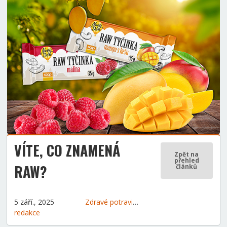
VÍTE, CO ZNAMENÁ
Zpět na
přehled
RAW?
článků
5 září., 2025
Zdravé potraviny
Zdravý životní styl
redakce